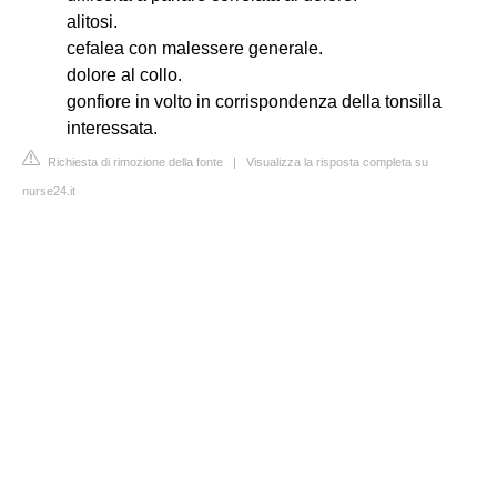
alitosi.
cefalea con malessere generale.
dolore al collo.
gonfiore in volto in corrispondenza della tonsilla
interessata.
Richiesta di rimozione della fonte
|
Visualizza la risposta completa su
nurse24.it