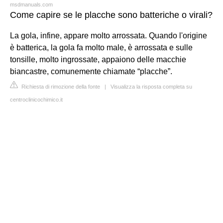
msdmanuals.com
Come capire se le placche sono batteriche o virali?
La gola, infine, appare molto arrossata. Quando l'origine
è batterica, la gola fa molto male, è arrossata e sulle
tonsille, molto ingrossate, appaiono delle macchie
biancastre, comunemente chiamate “placche”.
Richiesta di rimozione della fonte
|
Visualizza la risposta completa su
centroclinicochimico.it