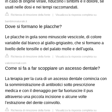
in caso di origine virale, riducono i sintomi e il dolore, se
usati nelle dosi e nei tempi raccomandati.
Richiesta di rimozione della fonte
|
Visualizza la risposta completa su
bambinonaturale.it
Dove si formano le placche?
Le placche in gola sono minuscole vescicole, di colore
variabile dal bianco al giallo-grigiastro, che si formano a
livello delle tonsille o del palato molle e dell'ugola.
Richiesta di rimozione della fonte
|
Visualizza la risposta completa su
valorinormali.com
Come si fa a far scoppiare un ascesso dentale?
La terapia per la cura di un ascesso dentale comincia con
la somministrazione di antibiotici sotto prescrizione
medica e con il drenaggio per far fuoriuscire il pus
attraverso una piccola incisione o alcune volte
l'estrazione del dente coinvolto.
Richiesta di rimozione della fonte
|
Visualizza la risposta completa su