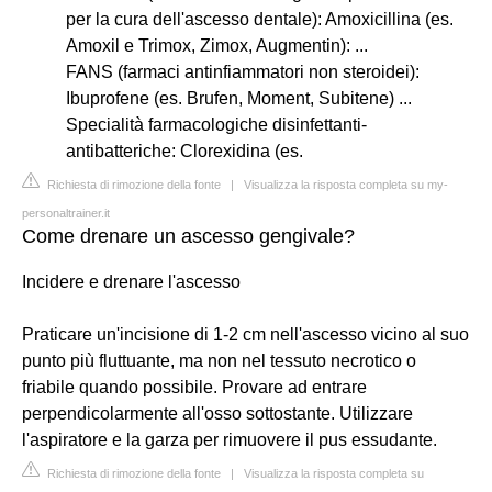
per la cura dell'ascesso dentale): Amoxicillina (es.
Amoxil e Trimox, Zimox, Augmentin): ...
FANS (farmaci antinfiammatori non steroidei):
Ibuprofene (es. Brufen, Moment, Subitene) ...
Specialità farmacologiche disinfettanti-
antibatteriche: Clorexidina (es.
Richiesta di rimozione della fonte
|
Visualizza la risposta completa su my-
personaltrainer.it
Come drenare un ascesso gengivale?
Incidere e drenare l'ascesso
Praticare un'incisione di 1-2 cm nell'ascesso vicino al suo
punto più fluttuante, ma non nel tessuto necrotico o
friabile quando possibile. Provare ad entrare
perpendicolarmente all'osso sottostante. Utilizzare
l'aspiratore e la garza per rimuovere il pus essudante.
Richiesta di rimozione della fonte
|
Visualizza la risposta completa su