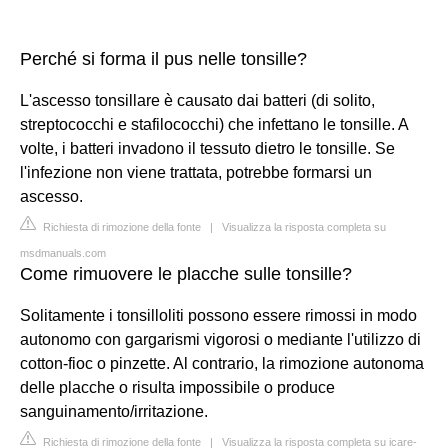
Perché si forma il pus nelle tonsille?
L'ascesso tonsillare è causato dai batteri (di solito,
streptococchi e stafilococchi) che infettano le tonsille. A
volte, i batteri invadono il tessuto dietro le tonsille. Se
l'infezione non viene trattata, potrebbe formarsi un
ascesso.
Richiesta di rimozione della fonte
|
Visualizza la risposta completa su
msdmanuals.com
Come rimuovere le placche sulle tonsille?
Solitamente i tonsilloliti possono essere rimossi in modo
autonomo con gargarismi vigorosi o mediante l'utilizzo di
cotton-fioc o pinzette. Al contrario, la rimozione autonoma
delle placche o risulta impossibile o produce
sanguinamento/irritazione.
Richiesta di rimozione della fonte
|
Visualizza la risposta completa su icare-