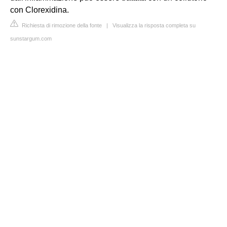
con Clorexidina.
Richiesta di rimozione della fonte
|
Visualizza la risposta completa su
sunstargum.com