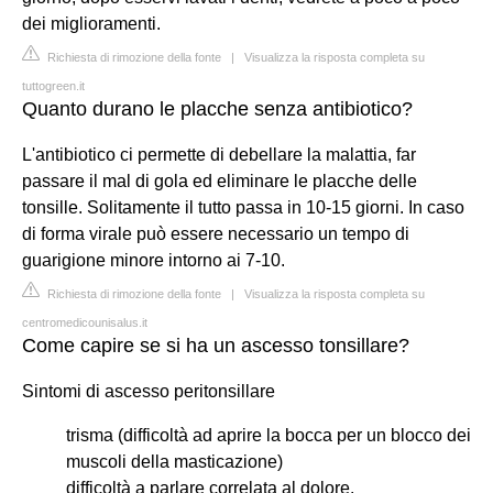
dei miglioramenti.
Richiesta di rimozione della fonte
|
Visualizza la risposta completa su
tuttogreen.it
Quanto durano le placche senza antibiotico?
L'antibiotico ci permette di debellare la malattia, far
passare il mal di gola ed eliminare le placche delle
tonsille. Solitamente il tutto passa in 10-15 giorni. In caso
di forma virale può essere necessario un tempo di
guarigione minore intorno ai 7-10.
Richiesta di rimozione della fonte
|
Visualizza la risposta completa su
centromedicounisalus.it
Come capire se si ha un ascesso tonsillare?
Sintomi di ascesso peritonsillare
trisma (difficoltà ad aprire la bocca per un blocco dei
muscoli della masticazione)
difficoltà a parlare correlata al dolore.