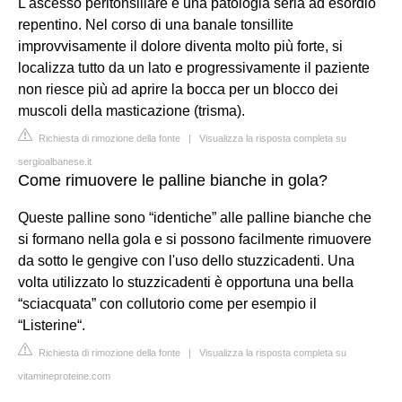
L'ascesso peritonsillare è una patologia seria ad esordio
repentino. Nel corso di una banale tonsillite
improvvisamente il dolore diventa molto più forte, si
localizza tutto da un lato e progressivamente il paziente
non riesce più ad aprire la bocca per un blocco dei
muscoli della masticazione (trisma).
Richiesta di rimozione della fonte
|
Visualizza la risposta completa su
sergioalbanese.it
Come rimuovere le palline bianche in gola?
Queste palline sono “identiche” alle palline bianche che
si formano nella gola e si possono facilmente rimuovere
da sotto le gengive con l'uso dello stuzzicadenti. Una
volta utilizzato lo stuzzicadenti è opportuna una bella
“sciacquata” con collutorio come per esempio il
“Listerine“.
Richiesta di rimozione della fonte
|
Visualizza la risposta completa su
vitamineproteine.com