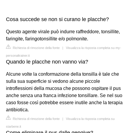
Cosa succede se non si curano le placche?
Questo agente virale può indurre raffreddore, tonsillite,
faringite, faringotonsillite e/o polmonite.
Richiesta di rimozione della fonte
|
Visualizza la risposta completa su my-
personaltrainer.it
Quando le placche non vanno via?
Alcune volte la conformazione della tonsilla è tale che
sulla sua superficie si vedono alcune piccole
introflessioni della mucosa che possono ospitare il pus
anche senza una franca infezione tonsillare. Se nel suo
caso fosse così potrebbe essere inutile anche la terapia
antibiotica.
Richiesta di rimozione della fonte
|
Visualizza la risposta completa su
starbene.it
Come eliminare il pus dalle gengive?