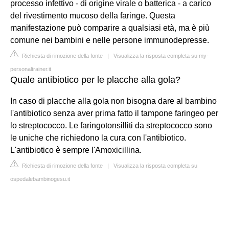
processo infettivo - di origine virale o batterica - a carico
del rivestimento mucoso della faringe. Questa
manifestazione può comparire a qualsiasi età, ma è più
comune nei bambini e nelle persone immunodepresse.
Richiesta di rimozione della fonte
|
Visualizza la risposta completa su my-
personaltrainer.it
Quale antibiotico per le placche alla gola?
In caso di placche alla gola non bisogna dare al bambino
l'antibiotico senza aver prima fatto il tampone faringeo per
lo streptococco. Le faringotonsilliti da streptococco sono
le uniche che richiedono la cura con l'antibiotico.
L'antibiotico è sempre l'Amoxicillina.
Richiesta di rimozione della fonte
|
Visualizza la risposta completa su
ospedalebambinogesu.it