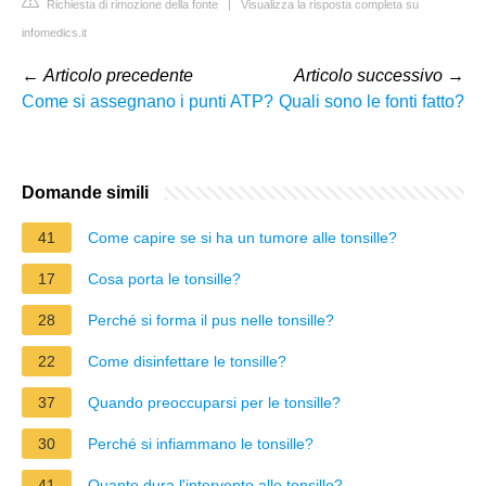
Richiesta di rimozione della fonte
|
Visualizza la risposta completa su
infomedics.it
←
Articolo precedente
Articolo successivo
→
Come si assegnano i punti ATP?
Quali sono le fonti fatto?
Domande simili
41
Come capire se si ha un tumore alle tonsille?
17
Cosa porta le tonsille?
28
Perché si forma il pus nelle tonsille?
22
Come disinfettare le tonsille?
37
Quando preoccuparsi per le tonsille?
30
Perché si infiammano le tonsille?
41
Quanto dura l'intervento alle tonsille?