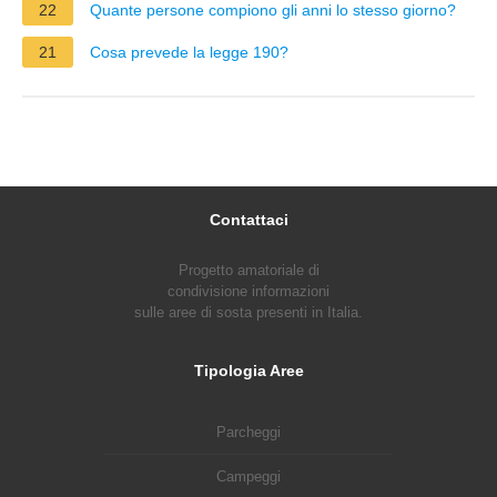
22
Quante persone compiono gli anni lo stesso giorno?
21
Cosa prevede la legge 190?
Contattaci
Progetto amatoriale di
condivisione informazioni
sulle aree di sosta presenti in Italia.
Tipologia Aree
Parcheggi
Campeggi