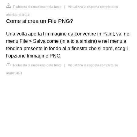
Richiesta di rimozione della fonte
|
Visualizza la risposta completa su
chimica-online.it
Come si crea un File PNG?
Una volta aperta l'immagine da convertire in Paint, vai nel
menu File > Salva come (in alto a sinistra) e nel menu a
tendina presente in fondo alla finestra che si apre, scegli
l'opzione Immagine PNG.
Richiesta di rimozione della fonte
|
Visualizza la risposta completa su
aranzulla.it