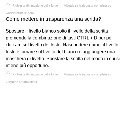
Richiesta di rimozione della fonte
|
Visualizza la risposta completa su
worldinformatic.com
Come mettere in trasparenza una scritta?
Spostare il livello bianco sotto il livello della scritta
premendo la combinazione di tasti CTRL + D per poi
cliccare sul livello del testo. Nascondere quindi il livello
testo e tornare sul livello del bianco e aggiungere una
maschera di livello. Spostare la scritta nel modo in cui si
ritiene più opportuno.
Richiesta di rimozione della fonte
|
Visualizza la risposta completa su
verytech.smartworld.it