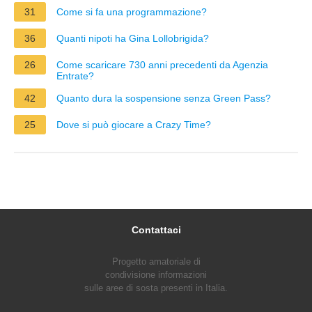
31
Come si fa una programmazione?
36
Quanti nipoti ha Gina Lollobrigida?
26
Come scaricare 730 anni precedenti da Agenzia
Entrate?
42
Quanto dura la sospensione senza Green Pass?
25
Dove si può giocare a Crazy Time?
Contattaci
Progetto amatoriale di
condivisione informazioni
sulle aree di sosta presenti in Italia.