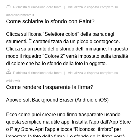
Richiesta di rimozione della fonte
|
Visualizza la risposta completa su
disordinatamente.it
Come schiarire lo sfondo con Paint?
Clicca sull'icona "Selettore colori" della barra degli
strumenti. È caratterizzata da un piccolo contagocce.
Clicca su un punto dello sfondo dell'immagine. In questo
modo il riquadro "Colore 2" verrà impostato sulla tonalità
di colore che ha lo sfondo della foto in oggetto.
Richiesta di rimozione della fonte
|
Visualizza la risposta completa su
wikihow.it
Come rendere trasparente la firma?
Apowersoft Background Eraser (Android e iOS)
Ecco come puoi creare una firma trasparente usando
questa semplice ma utile app. Installa l'app dall'App Store
o Play Store. Apri l'app e tocca “Riconosci timbro” per
importare la foto della firma. Lo sfondo della firma verrà