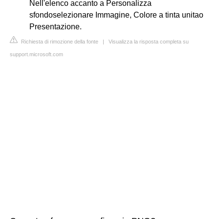
Nell'elenco accanto a Personalizza
sfondoselezionare Immagine, Colore a tinta unitao
Presentazione.
Richiesta di rimozione della fonte
|
Visualizza la risposta completa su
support.microsoft.com