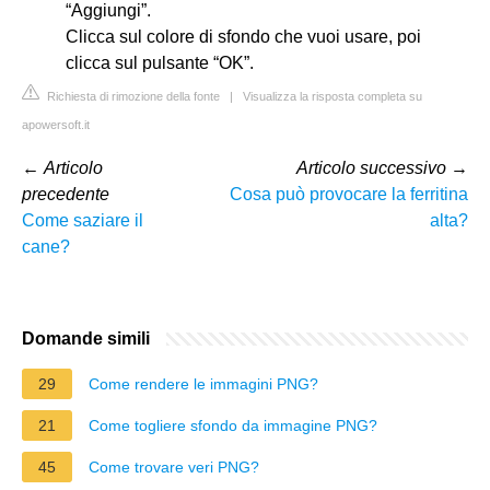
“Aggiungi”.
Clicca sul colore di sfondo che vuoi usare, poi
clicca sul pulsante “OK”.
Richiesta di rimozione della fonte
|
Visualizza la risposta completa su
apowersoft.it
←
Articolo
Articolo successivo
→
precedente
Cosa può provocare la ferritina
Come saziare il
alta?
cane?
Domande simili
29
Come rendere le immagini PNG?
21
Come togliere sfondo da immagine PNG?
45
Come trovare veri PNG?