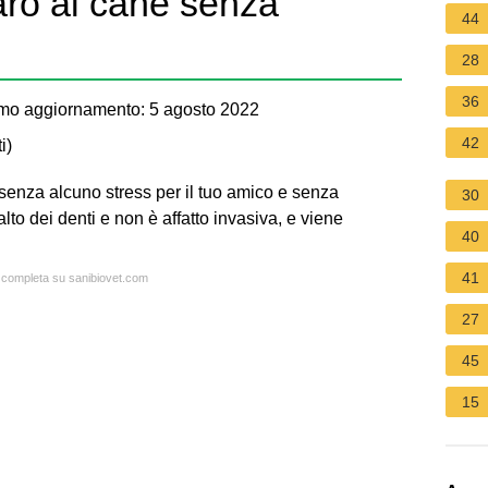
taro al cane senza
44
28
36
mo aggiornamento: 5 agosto 2022
42
i
)
, senza alcuno stress per il tuo amico e senza
30
to dei denti e non è affatto invasiva, e viene
40
41
a completa su sanibiovet.com
27
45
15