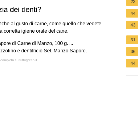
23
zia dei denti?
44
 anche al gusto di carne, come quello che vedete
43
 corretta igiene orale del cane.
31
apore di Carne di Manzo, 100 g. ...
olino e dentifricio Set, Manzo Sapore.
36
 completa su tuttogreen.it
44