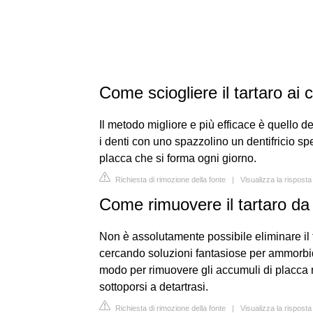
Come sciogliere il tartaro ai 
Il metodo migliore e più efficace è quello d
i denti con uno spazzolino un dentifricio spe
placca che si forma ogni giorno.
Richiesta di rimozione della fonte
|
Visualizza la rispost
Come rimuovere il tartaro da 
Non è assolutamente possibile eliminare il t
cercando soluzioni fantasiose per ammorbidi
modo per rimuovere gli accumuli di placca m
sottoporsi a detartrasi.
Richiesta di rimozione della fonte
|
Visualizza la risposta