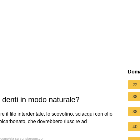
Doma
22
38
i denti in modo naturale?
38
e il filo interdentale, lo scovolino, sciacqui con olio
 bicarbonato, che dovrebbero riuscire ad
40
ta completa su sunstargum.com