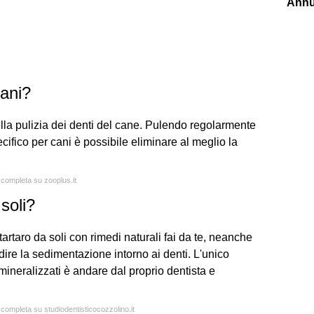
Annu
cani?
ella pulizia dei denti del cane. Pulendo regolarmente
cifico per cani è possibile eliminare al meglio la
a completa su zooplus.it
soli?
artaro da soli con rimedi naturali fai da te, neanche
re la sedimentazione intorno ai denti. L'unico
ineralizzati è andare dal proprio dentista e
 completa su studiodentisticocozzolino.it