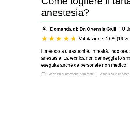
Come togliere il tar
anestesia?
Domanda di: Dr. Ortensia Galli
| Ulti
Valutazione: 4.6/5
(
19 vot
Il metodo a ultrasuoni è, in realtà, indolore
anestesia. La tecnica non danneggia lo smal
eseguita anche da personale non medico.
Richiesta di rimozione della fonte
|
Visualizza la rispost