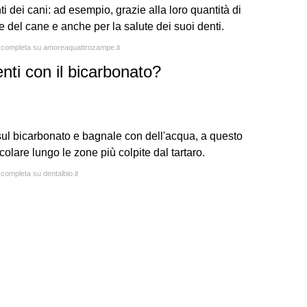
ti dei cani: ad esempio, grazie alla loro quantità di
 del cane e anche per la salute dei suoi denti.
ta completa su amoreaquattrozampe.it
enti con il bicarbonato?
sul bicarbonato e bagnale con dell'acqua, a questo
colare lungo le zone più colpite dal tartaro.
 completa su dentalbio.it