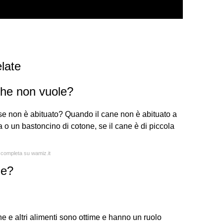
late
che non vuole?
se non è abituato? Quando il cane non è abituato a
za o un bastoncino di cotone, se il cane è di piccola
a completa su wamiz.it
ne?
e e altri alimenti sono ottime e hanno un ruolo