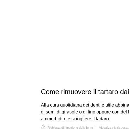
Come rimuovere il tartaro da
Alla cura quotidiana dei denti è utile abbinar
di semi di girasole o di lino oppure con del
ammorbidire e sciogliere il tartaro.
Richiesta di rimozione della fonte
|
Visualizza la rispos