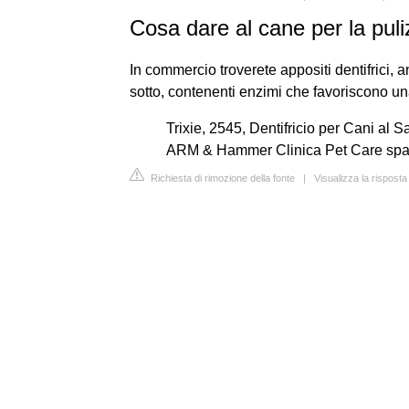
Cosa dare al cane per la puli
In commercio troverete appositi dentifrici,
sotto, contenenti enzimi che favoriscono una
Trixie, 2545, Dentifricio per Cani al S
ARM & Hammer Clinica Pet Care spazz
Richiesta di rimozione della fonte
|
Visualizza la risposta