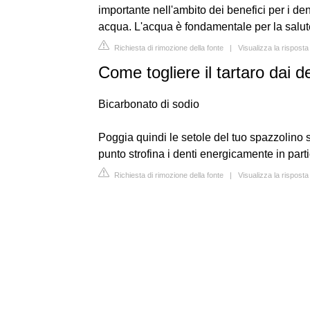
importante nell'ambito dei benefici per i den
acqua. L'acqua è fondamentale per la salute
Richiesta di rimozione della fonte
|
Visualizza la rispos
Come togliere il tartaro dai d
Bicarbonato di sodio
Poggia quindi le setole del tuo spazzolino 
punto strofina i denti energicamente in parti
Richiesta di rimozione della fonte
|
Visualizza la risposta