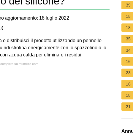
lo del silicone?
39
15
o aggiornamento: 18 luglio 2022
i
)
18
35
a e distribuisci il prodotto utilizzando un pennello
uindi strofina energicamente con lo spazzolino o lo
34
on acqua calda per eliminare i residui.
16
a completa su mundilite.com
23
16
18
21
Annu