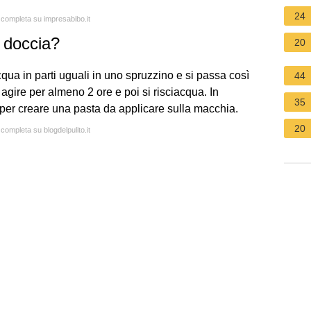
24
a completa su impresabibo.it
o doccia?
20
qua in parti uguali in uno spruzzino e si passa così
44
 agire per almeno 2 ore e poi si risciacqua. In
35
 per creare una pasta da applicare sulla macchia.
20
 completa su blogdelpulito.it