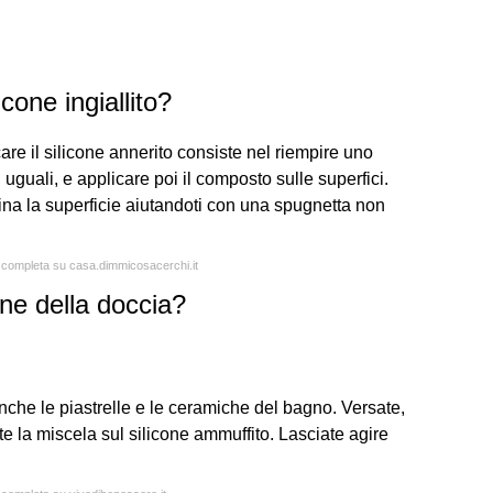
cone ingiallito?
care il silicone annerito consiste nel riempire uno
uguali, e applicare poi il composto sulle superfici.
ofina la superficie aiutandoti con una spugnetta non
a completa su casa.dimmicosacerchi.it
one della doccia?
nche le piastrelle e le ceramiche del bagno. Versate,
ate la miscela sul silicone ammuffito. Lasciate agire