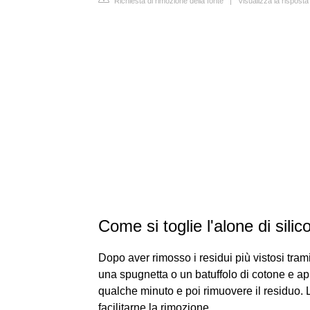
Richiesta di rimozione della fonte
|
Visualizza la rispost
Come si toglie l'alone di sili
Dopo aver rimosso i residui più vistosi trami
una spugnetta o un batuffolo di cotone e app
qualche minuto e poi rimuovere il residuo. 
facilitarne la rimozione.