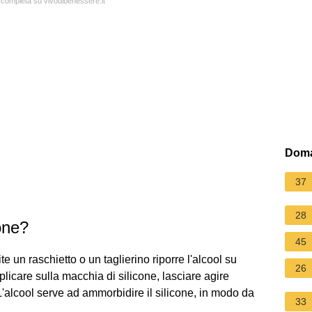
a completa su vivodibenessere.it
Doma
37
28
cone?
45
te un raschietto o un taglierino riporre l'alcool su
26
licare sulla macchia di silicone, lasciare agire
L'alcool serve ad ammorbidire il silicone, in modo da
33