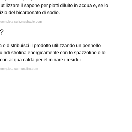
tilizzare il sapone per piatti diluito in acqua e, se lo
izia del bicarbonato di sodio.
a completa su it.mashable.com
o?
a e distribuisci il prodotto utilizzando un pennello
uindi strofina energicamente con lo spazzolino o lo
on acqua calda per eliminare i residui.
a completa su mundilite.com