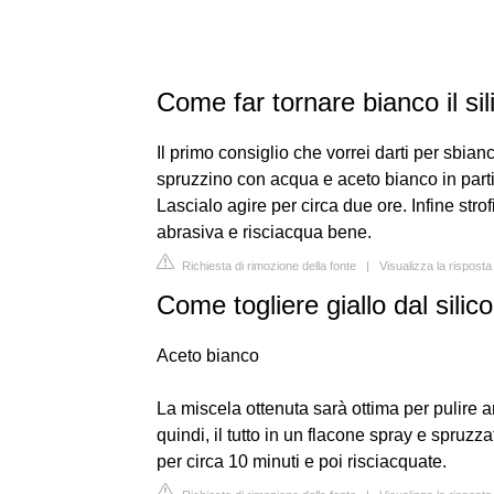
Come far tornare bianco il sili
Il primo consiglio che vorrei darti per sbian
spruzzino con acqua e aceto bianco in parti 
Lascialo agire per circa due ore. Infine str
abrasiva e risciacqua bene.
Richiesta di rimozione della fonte
|
Visualizza la rispost
Come togliere giallo dal silic
Aceto bianco
La miscela ottenuta sarà ottima per pulire a
quindi, il tutto in un flacone spray e spruzz
per circa 10 minuti e poi risciacquate.