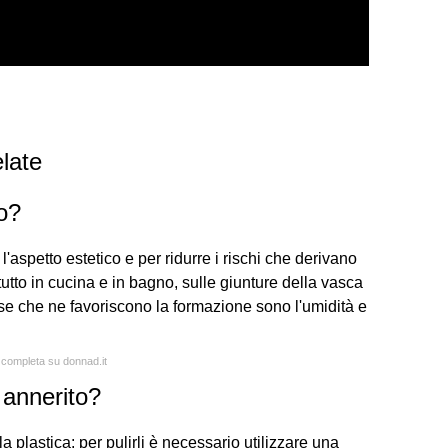
late
ro?
l'aspetto estetico e per ridurre i rischi che derivano
utto in cucina e in bagno, sulle giunture della vasca
use che ne favoriscono la formazione sono l'umidità e
a completa su donnad.it
 annerito?
a plastica: per pulirli è necessario utilizzare una