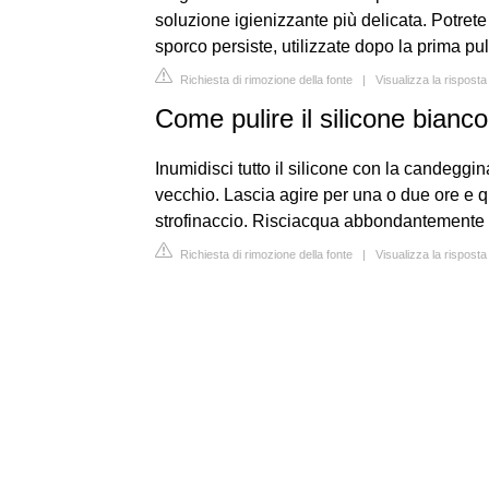
soluzione igienizzante più delicata. Potrete u
sporco persiste, utilizzate dopo la prima pul
Richiesta di rimozione della fonte
|
Visualizza la rispost
Come pulire il silicone bianc
Inumidisci tutto il silicone con la candeggin
vecchio. Lascia agire per una o due ore e q
strofinaccio. Risciacqua abbondantemente c
Richiesta di rimozione della fonte
|
Visualizza la rispost