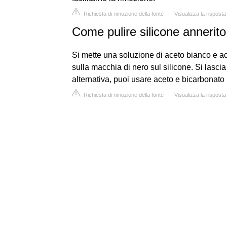
Richiesta di rimozione della fonte
|
Visualizza la rispost
Come pulire silicone annerit
Si mette una soluzione di aceto bianco e ac
sulla macchia di nero sul silicone. Si lascia
alternativa, puoi usare aceto e bicarbonato
Richiesta di rimozione della fonte
|
Visualizza la risposta