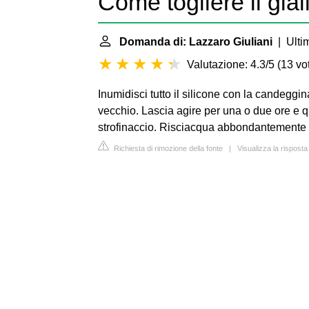
Come togliere il gial
Domanda di: Lazzaro Giuliani
| Ultim
Valutazione: 4.3/5
(
13 vot
Inumidisci tutto il silicone con la candeggin
vecchio. Lascia agire per una o due ore e q
strofinaccio. Risciacqua abbondantemente c
Richiesta di rimozione della fonte
|
Visualizza la rispost