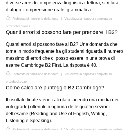
diverse aree di competenza linguistica: lettura, scrittura,
dialogo, comprensione orale, grammatica.
Richiesta di rimozione della fonte
|
Visualizza la risposta completa su
orizzontescuola.it
Quanti errori si possono fare per prendere il B2?
Quanti errori si possono fare al B2? Una domanda che
torna in modo frequente fra gli studenti riguarda il numero
massimo di errori che ci posso essere in una prova di
esame Cambridge B2 First. La risposta è 40.
Richiesta di rimozione della fonte
|
Visualizza la risposta completa su
brtschool.co.uk
Come calcolare punteggio B2 Cambridge?
Il risultato finale viene calcolato facendo una media dei
voti (grade) ottenuti in ognuna delle quattro sezioni
dell'esame (Reading and Use of English, Writing,
Listening e Speaking).
Richiesta di rimozione della fonte
|
Visualizza la risposta completa su global-