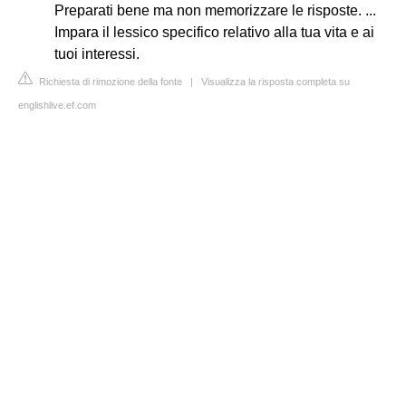
Preparati bene ma non memorizzare le risposte. ...
Impara il lessico specifico relativo alla tua vita e ai
tuoi interessi.
Richiesta di rimozione della fonte
|
Visualizza la risposta completa su
englishlive.ef.com