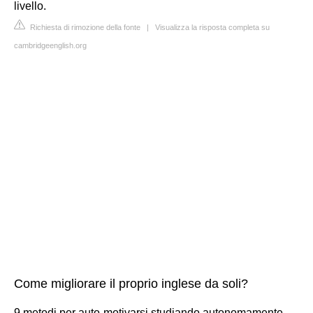
livello.
Richiesta di rimozione della fonte
|
Visualizza la risposta completa su
cambridgeenglish.org
Come migliorare il proprio inglese da soli?
9 metodi per auto-motivarsi studiando autonomamente