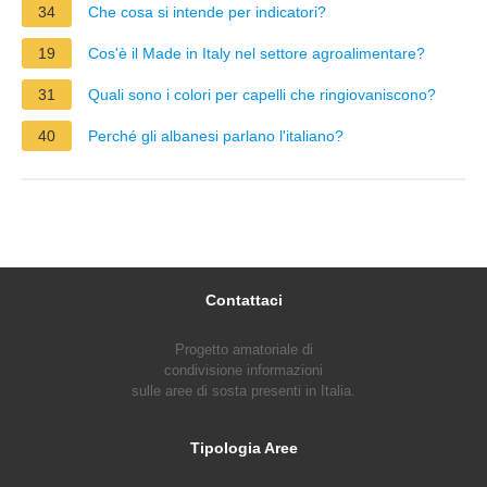
34
Che cosa si intende per indicatori?
19
Cos'è il Made in Italy nel settore agroalimentare?
31
Quali sono i colori per capelli che ringiovaniscono?
40
Perché gli albanesi parlano l'italiano?
Contattaci
Progetto amatoriale di
condivisione informazioni
sulle aree di sosta presenti in Italia.
Tipologia Aree