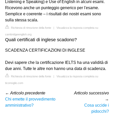
Listening e Speaking) e Use of English in alcuni esami.
Ricevono anche un punteggio generico per l'esame.
Semplice e coerente – i risultati dei nostri esami sono
sulla stessa scala.
Richiesta di rimozione della fonte
|
Visualizza la risposta completa su
cambridgeenglish.org
Quali certificati di inglese scadono?
SCADENZA CERTIFICAZIONI DI INGLESE
Devi sapere che la certificazione IELTS ha una validità di
due anni. Tutte le altre non hanno una data di scadenza.
Richiesta di rimozione della fonte
|
Visualizza la risposta completa su
ticonsiglio.com
←
Articolo precedente
Articolo successivo
Chi emette il provvedimento
→
amministrativo?
Cosa uccide i
pidocchi?