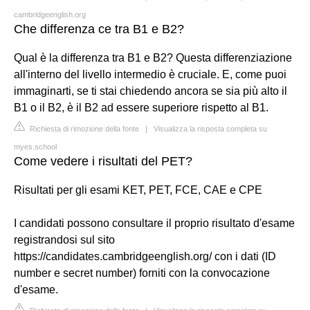
cambridgeenglish.org
Che differenza ce tra B1 e B2?
Qual è la differenza tra B1 e B2? Questa differenziazione
all'interno del livello intermedio è cruciale. E, come puoi
immaginarti, se ti stai chiedendo ancora se sia più alto il
B1 o il B2, è il B2 ad essere superiore rispetto al B1.
Richiesta di rimozione della fonte
|
Visualizza la risposta completa su
myes.school
Come vedere i risultati del PET?
Risultati per gli esami KET, PET, FCE, CAE e CPE
I candidati possono consultare il proprio risultato d'esame
registrandosi sul sito
https://candidates.cambridgeenglish.org/ con i dati (ID
number e secret number) forniti con la convocazione
d'esame.