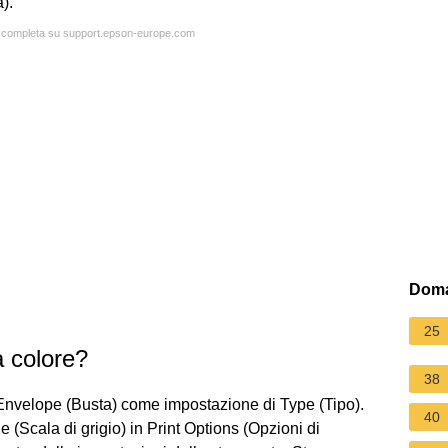
).
ta completa su support.epson-europe.com
Doma
25
 colore?
38
Envelope (Busta) come impostazione di Type (Tipo).
40
e (Scala di grigio) in Print Options (Opzioni di