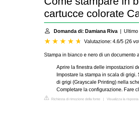
Come stampare in b
cartucce colorate 
Domanda di: Damiana Riva
| Ultimo 
Valutazione: 4.6/5
(
26 vot
Stampa in bianco e nero di un documento a
Aprire la finestra delle impostazioni d
Impostare la stampa in scala di grigi.
di grigi (Grayscale Printing) nella sc
Completare la configurazione. Fare cl
Richiesta di rimozione della fonte
|
Visualizza la rispost