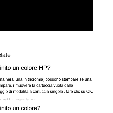
late
nito un colore HP?
una nera, una in tricromia) possono stampare se una
ampare, rimuovere la cartuccia vuota dalla
io di modalità a cartuccia singola , fare clic su OK.
ta completa su support.hp.com
nito un colore?