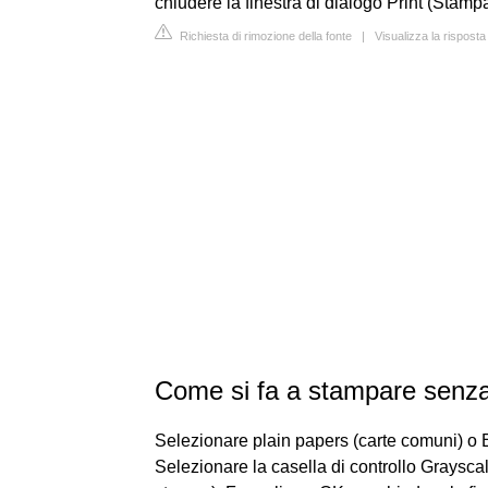
chiudere la finestra di dialogo Print (Stampa
Richiesta di rimozione della fonte
|
Visualizza la rispos
Come si fa a stampare senza
Selezionare plain papers (carte comuni) o 
Selezionare la casella di controllo Grayscal