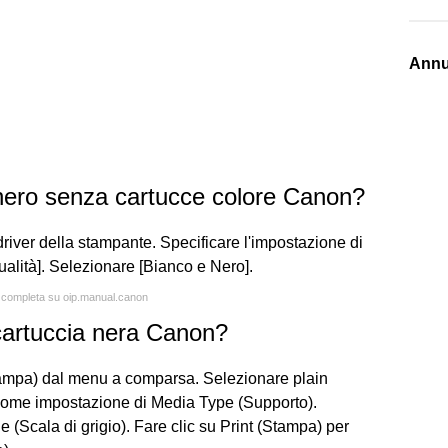
Annu
nero senza cartucce colore Canon?
driver della stampante. Specificare l'impostazione di
ualità]. Selezionare [Bianco e Nero].
a completa su oip.manual.canon
cartuccia nera Canon?
stampa) dal menu a comparsa. Selezionare plain
come impostazione di Media Type (Supporto).
e (Scala di grigio). Fare clic su Print (Stampa) per