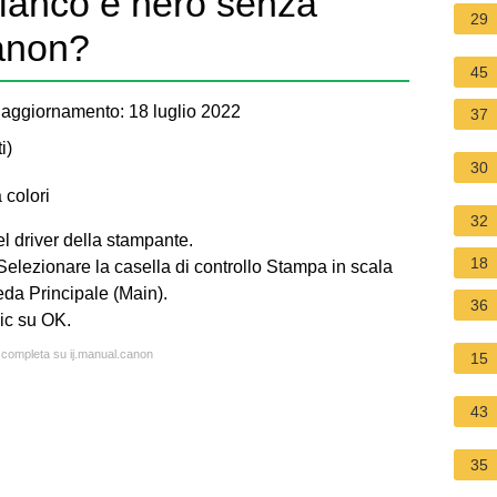
ianco e nero senza
29
Canon?
45
aggiornamento: 18 luglio 2022
37
i
)
30
 colori
32
el driver della stampante.
18
 Selezionare la casella di controllo Stampa in scala
heda Principale (Main).
36
ic su OK.
a completa su ij.manual.canon
15
43
35