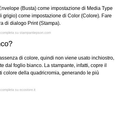
 Envelope (Busta) come impostazione di Media Type
i grigio) come impostazione di Color (Colore). Fare
ra di dialogo Print (Stampa).
ta completa su stampantiepson.com
nco?
assenza di colore, quindi non viene usato inchiostro,
te dal foglio bianco. La stampante, infatti, copre il
i colore della quadricromia, generando le più
a completa su ecostore.it