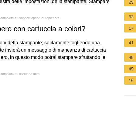
nestra delle impostazioni della stampante. Stampare
29
32
ta completa su support.epson-europe.com
ro con cartuccia a colori?
17
ioni della stampante; solitamente togliendo una
41
nte invierà un messaggio di mancanza di cartuccia
ero, in questo modo potrai stampare sfruttando le
45
45
ta completa su cartucce.com
16