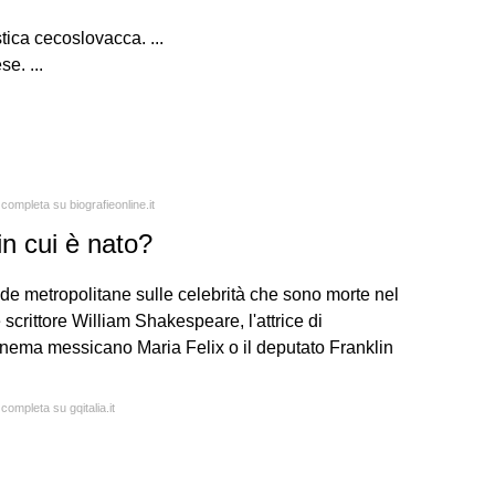
ca cecoslovacca. ...
e. ...
 completa su biografieonline.it
in cui è nato?
e metropolitane sulle celebrità che sono morte nel
crittore William Shakespeare, l'attrice di
nema messicano Maria Felix o il deputato Franklin
completa su gqitalia.it