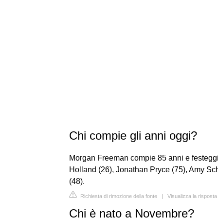
Chi compie gli anni oggi?
Morgan Freeman compie 85 anni e festeggia 
Holland (26), Jonathan Pryce (75), Amy Sch
(48).
Richiesta di rimozione della fonte
|
Visualizza la risposta 
Chi è nato a Novembre?