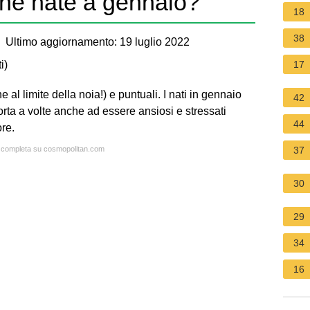
ne nate a gennaio?
18
38
 Ultimo aggiornamento: 19 luglio 2022
i
)
17
e al limite della noia!) e puntuali. I nati in gennaio
42
ta a volte anche ad essere ansiosi e stressati
44
ore.
ta completa su cosmopolitan.com
37
30
29
34
16