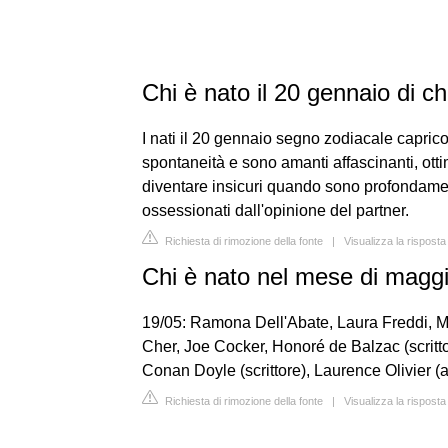
Chi è nato il 20 gennaio di c
I nati il 20 gennaio segno zodiacale capri
spontaneità e sono amanti affascinanti, otti
diventare insicuri quando sono profondame
ossessionati dall'opinione del partner.
Richiesta di rimozione della fonte
|
Visualizza la rispost
Chi è nato nel mese di magg
19/05: Ramona Dell'Abate, Laura Freddi, M
Cher, Joe Cocker, Honoré de Balzac (scritto
Conan Doyle (scrittore), Laurence Olivier (a
Richiesta di rimozione della fonte
|
Visualizza la risposta 