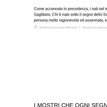
Come accennato in precedenza, i nati nel
Sagittario. Chi è nato sotto il segno dello 
persona molto ragionevole ed assennata, e d
Richiesta di rimozione della fonte
|
Visualizza la rispost
I MOSTRI CHE OGNI SE