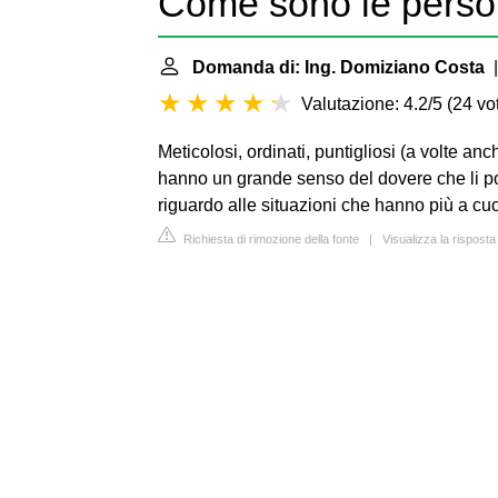
Come sono le perso
Domanda di: Ing. Domiziano Costa
|
Valutazione: 4.2/5
(
24 vot
Meticolosi, ordinati, puntigliosi (a volte anch
hanno un grande senso del dovere che li por
riguardo alle situazioni che hanno più a cu
Richiesta di rimozione della fonte
|
Visualizza la rispos