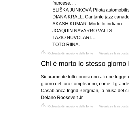
francese. ...
ELIŠKA JUNKOVÁ Pilota automobilisti
DIANA KRALL. Cantante jazz canades
AKASH KUMAR. Modello indiano. ...
JOAQUIN NAVARRO VALLS. ...
TAZIO NUVOLARI. ...
TOTÒ RIINA.
Richiesta di rimozione della fonte
|
Visualizza la risposta
Chi è morto lo stesso giorno 
Sicuramente tutti conoscono alcune leggend
giorno del loro compleanno, come il grande s
Casablanca Ingrid Bergman, la musa del ci
Delano Roosevelt Jr.
Richiesta di rimozione della fonte
|
Visualizza la risposta 