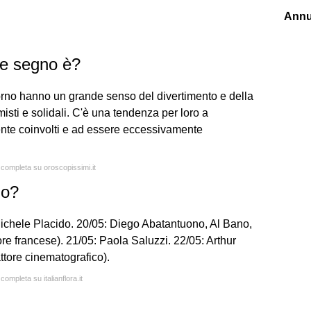
Annu
he segno è?
corno hanno un grande senso del divertimento e della
misti e solidali. C'è una tendenza per loro a
nte coinvolti e ad essere eccessivamente
a completa su oroscopissimi.it
io?
ichele Placido. 20/05: Diego Abatantuono, Al Bano,
re francese). 21/05: Paola Saluzzi. 22/05: Arthur
ttore cinematografico).
completa su italianflora.it