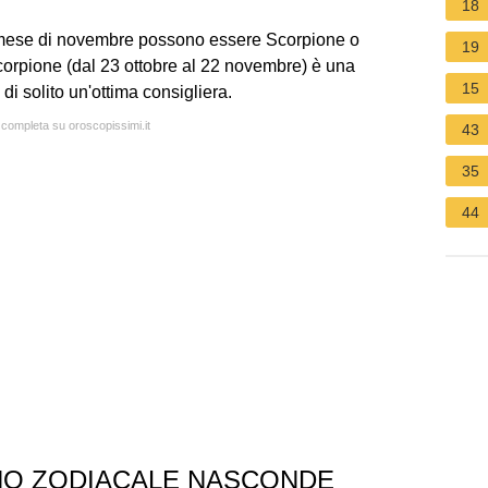
18
 mese di novembre possono essere Scorpione o
19
Scorpione (dal 23 ottobre al 22 novembre) è una
15
i solito un'ottima consigliera.
a completa su oroscopissimi.it
43
35
44
GNO ZODIACALE NASCONDE