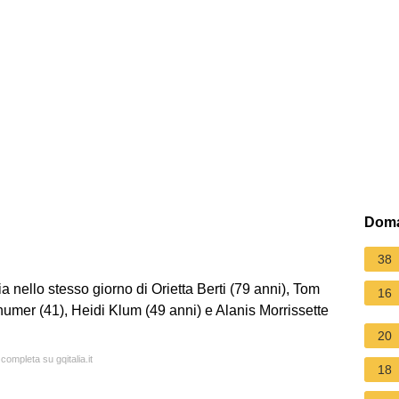
Doma
38
nello stesso giorno di Orietta Berti (79 anni), Tom
16
umer (41), Heidi Klum (49 anni) e Alanis Morrissette
20
completa su gqitalia.it
18