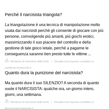
Perché il narcisista triangola?
La triangolazione è una tecnica di manipolazione molto
usata dai narcisisti perché gli consente di giocare con più
persone, coinvolgendo più amanti, più giochi erotici,
massimizzando il suo piacere del controllo e della
gestione di tale gioco letale, perché a pagarne le
conseguenza saranno ben presto tutte le vittime ...
Richiesta di rimozione della fonte
|
Visualizza la risposta completa su
marilenacremaschini.it
Quanto dura la punizione del narcisista?
Ma quanto dura il suo SILENZIO? A seconda di quanto
vuole il NARCISISTA: qualche ora, un giorno intero,
giorni, una settimana.
Richiesta di rimozione della fonte
|
Visualizza la risposta completa su
liberamente5.webnode.it