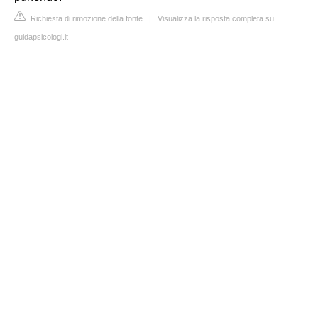
Richiesta di rimozione della fonte
|
Visualizza la risposta completa su
guidapsicologi.it