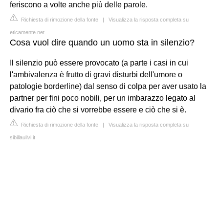
feriscono a volte anche più delle parole.
Richiesta di rimozione della fonte
|
Visualizza la risposta completa su
eticamente.net
Cosa vuol dire quando un uomo sta in silenzio?
Il silenzio può essere provocato (a parte i casi in cui
l'ambivalenza è frutto di gravi disturbi dell'umore o
patologie borderline) dal senso di colpa per aver usato la
partner per fini poco nobili, per un imbarazzo legato al
divario fra ciò che si vorrebbe essere e ciò che si è.
Richiesta di rimozione della fonte
|
Visualizza la risposta completa su
sibillaulivi.it