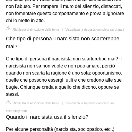
non l'abuso. Per rompere il muro del silenzio, distaccati,
non fomentare questo comportamento e prova a ignorare
chi lo mette in atto.
Richiesta di rimozione della fonte
|
Visualizza la risposta completa su ohga.it
Che tipo di persona il narcisista non scarterebbe
mai?
Che tipo di persona il narcisista non scarterebbe mai? Il
narcisista non sa non vuole e non può amare, perciò
quando non scarta la ragione è uno sola: opportunismo.
quelle che possono essergli utili e che credono alle sue
bugie. Chiunque creda a quello che dicono, oppure se
stessi.
Richiesta di rimozione della fonte
|
Visualizza la risposta completa su
tellaroitaly.com
Quando il narcisista usa il silenzio?
Per alcune personalità (narcisista, sociopatico, etc..)