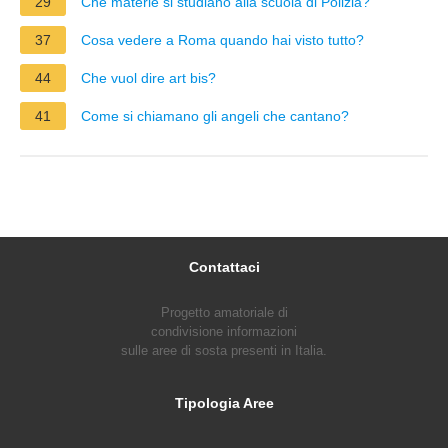
29
Che materie si studiano alla scuola di Polizia?
37
Cosa vedere a Roma quando hai visto tutto?
44
Che vuol dire art bis?
41
Come si chiamano gli angeli che cantano?
Contattaci
Progetto amatoriale di
condivisione informazioni
sulle aree di sosta presenti in Italia.
Tipologia Aree