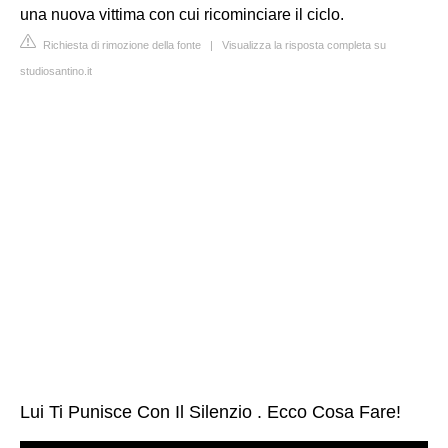
una nuova vittima con cui ricominciare il ciclo.
Richiesta di rimozione della fonte
|
Visualizza la risposta completa su
studiosantino.it
Lui Ti Punisce Con Il Silenzio . Ecco Cosa Fare!