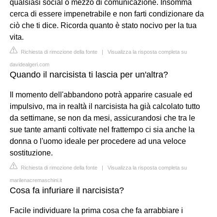
qualsiasi social o mezzo di comunicazione. Insomma
cerca di essere impenetrabile e non farti condizionare da
ciò che ti dice. Ricorda quanto è stato nocivo per la tua
vita.
Richiesta di rimozione della fonte
|
Visualizza la risposta completa su
davidealgeri.com
Quando il narcisista ti lascia per un'altra?
Il momento dell'abbandono potrà apparire casuale ed
impulsivo, ma in realtà il narcisista ha già calcolato tutto
da settimane, se non da mesi, assicurandosi che tra le
sue tante amanti coltivate nel frattempo ci sia anche la
donna o l'uomo ideale per procedere ad una veloce
sostituzione.
Richiesta di rimozione della fonte
|
Visualizza la risposta completa su
marilenacremaschini.it
Cosa fa infuriare il narcisista?
Facile individuare la prima cosa che fa arrabbiare i