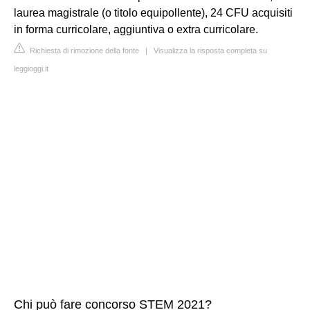
laurea magistrale (o titolo equipollente), 24 CFU acquisiti
in forma curricolare, aggiuntiva o extra curricolare.
Richiesta di rimozione della fonte
|
Visualizza la risposta completa su
leggioggi.it
Chi può fare concorso STEM 2021?