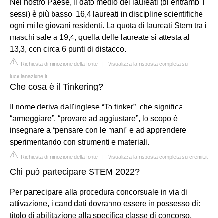
Nel nostro Paese, il dato medio dei laureati (di entrambi i
sessi) è più basso: 16,4 laureati in discipline scientifiche
ogni mille giovani residenti. La quota di laureati Stem tra i
maschi sale a 19,4, quella delle laureate si attesta al
13,3, con circa 6 punti di distacco.
Richiesta di rimozione della fonte
|
Visualizza la risposta completa su
luce.lanazione.it
Che cosa è il Tinkering?
Il nome deriva dall'inglese “To tinker”, che significa
“armeggiare”, “provare ad aggiustare”, lo scopo è
insegnare a “pensare con le mani” e ad apprendere
sperimentando con strumenti e materiali.
Richiesta di rimozione della fonte
|
Visualizza la risposta completa su cremit.it
Chi può partecipare STEM 2022?
Per partecipare alla procedura concorsuale in via di
attivazione, i candidati dovranno essere in possesso di:
titolo di abilitazione alla specifica classe di concorso,