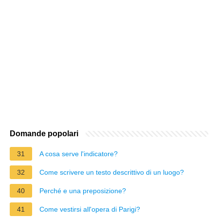
Domande popolari
31
A cosa serve l'indicatore?
32
Come scrivere un testo descrittivo di un luogo?
40
Perché e una preposizione?
41
Come vestirsi all'opera di Parigi?