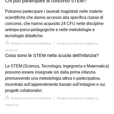
Chi può partecipare al concorso STEM?
Potranno partecipare i laureati magistrali nelle materie
scientifiche che danno accesso alla specifica classe di
concorso, che hanno acquisito 24 CFU nelle discipline
antropo-psico-pedagogiche e nelle metodologie e
tecnologie didattiche.
Richiesta di rimozione della fonte
|
Visualizza la risposta completa su
skuola.net
Cosa sono le STEM nella scuola dell'infanzia?
Le STEM (Scienza, Tecnologia, Ingegneria e Matematica)
possono essere insegnate sin dalla prima infanzia
promuovendo una metodologia attiva e partecipativa,
incentrata sull'apprendimento basato sull'indagine e sui
progetti collaborativi.
Richiesta di rimozione della fonte
|
Visualizza la risposta completa su
botstem.eu