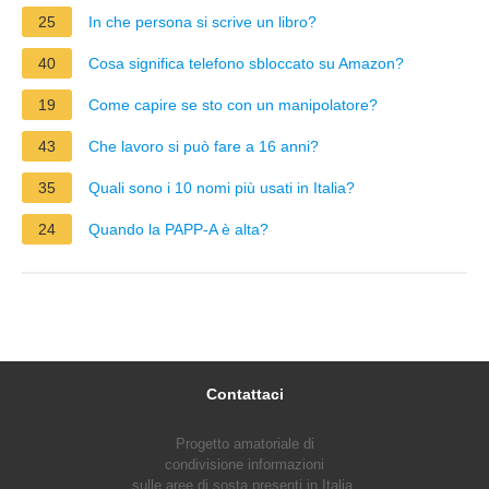
25
In che persona si scrive un libro?
40
Cosa significa telefono sbloccato su Amazon?
19
Come capire se sto con un manipolatore?
43
Che lavoro si può fare a 16 anni?
35
Quali sono i 10 nomi più usati in Italia?
24
Quando la PAPP-A è alta?
Contattaci
Progetto amatoriale di
condivisione informazioni
sulle aree di sosta presenti in Italia.