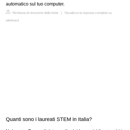
automatico sul tuo computer.
Richiesta di rimozione della fonte
|
Visualizza la risposta completa su
wikihow.it
Quanti sono i laureati STEM in Italia?