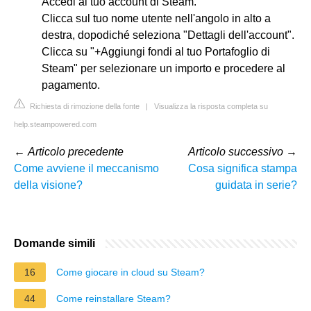
Accedi al tuo account di Steam.
Clicca sul tuo nome utente nell'angolo in alto a
destra, dopodiché seleziona "Dettagli dell'account".
Clicca su "+Aggiungi fondi al tuo Portafoglio di
Steam" per selezionare un importo e procedere al
pagamento.
Richiesta di rimozione della fonte
|
Visualizza la risposta completa su
help.steampowered.com
←
Articolo precedente
Articolo successivo
→
Come avviene il meccanismo
Cosa significa stampa
della visione?
guidata in serie?
Domande simili
16
Come giocare in cloud su Steam?
44
Come reinstallare Steam?