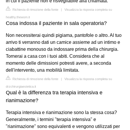
in cui il paziente non è risvegliabile alla chiamata.
Richiesta di rimozione della fonte
|
Visualizza la risposta completa su
healthy.thewom.it
Cosa indossa il paziente in sala operatoria?
Non necessiterai quindi pigiama, pantofole o altro. Al tuo
arrivo ti verranno dati un camice assieme ad un intimo e
ciabattine monouso da indossare prima della chirurgia.
Tornerai a casa con i tuoi abiti. Considera che al
momento delle dimissioni potresti avere, a seconda
dell'intervento, una mobilità limitata.
Richiesta di rimozione della fonte
|
Visualizza la risposta completa su
drzchirurgiaestetica.it
Qual è la differenza tra terapia intensiva e
rianimazione?
Terapia intensiva e rianimazione sono la stessa cosa?
Generalmente, i termini "terapia intensiva" e
"rianimazione" sono equivalenti e vengono utilizzati per