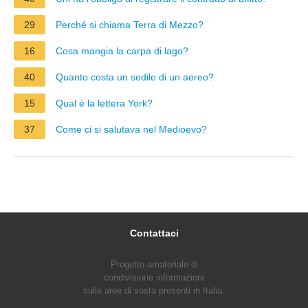
29
Perché si chiama Terra di Mezzo?
16
Cosa mangia la carpa di lago?
40
Quanto costa un sedile di un aereo?
15
Qual è la lettera York?
37
Come ci si salutava nel Medioevo?
Contattaci
Progetto amatoriale di
condivisione informazioni
sulle aree di sosta presenti in Italia.