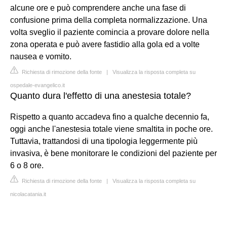
alcune ore e può comprendere anche una fase di
confusione prima della completa normalizzazione. Una
volta sveglio il paziente comincia a provare dolore nella
zona operata e può avere fastidio alla gola ed a volte
nausea e vomito.
Richiesta di rimozione della fonte
|
Visualizza la risposta completa su
ospedale-evangelico.it
Quanto dura l'effetto di una anestesia totale?
Rispetto a quanto accadeva fino a qualche decennio fa,
oggi anche l'anestesia totale viene smaltita in poche ore.
Tuttavia, trattandosi di una tipologia leggermente più
invasiva, è bene monitorare le condizioni del paziente per
6 o 8 ore.
Richiesta di rimozione della fonte
|
Visualizza la risposta completa su
nicolacatania.it