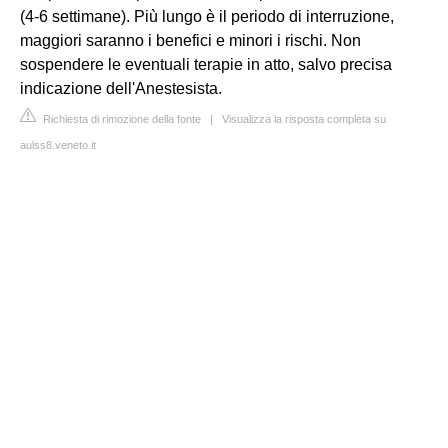
(4-6 settimane). Più lungo è il periodo di interruzione,
maggiori saranno i benefici e minori i rischi. Non
sospendere le eventuali terapie in atto, salvo precisa
indicazione dell'Anestesista.
Richiesta di rimozione della fonte
|
Visualizza la risposta completa su
aulss8.veneto.it