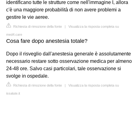
identificano tutte le strutture come nell'immagine I, allora
c'è una maggiore probabilità di non avere problemi a
gestire le vie aeree.
Richiesta di rimozione della fonte
|
Visualizza la risposta completa su
med4.care
Cosa fare dopo anestesia totale?
Dopo il risveglio dall'anestesia generale è assolutamente
necessario restare sotto osservazione medica per almeno
24-48 ore. Salvo casi particolari, tale osservazione si
svolge in ospedale.
Richiesta di rimozione della fonte
|
Visualizza la risposta completa su
issalute.it