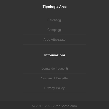
Tipologia Aree
Parcheggi
Campeggi
Aree Attrezzate
Informazioni
Domande frequenti
Sostieni il Progetto
Privacy Policy
© 2016-2022 AreaSosta.com