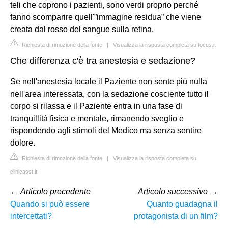
teli che coprono i pazienti, sono verdi proprio perché
fanno scomparire quell'”immagine residua” che viene
creata dal rosso del sangue sulla retina.
Richiesta di rimozione della fonte
|
Visualizza la risposta completa su focus.it
Che differenza c'è tra anestesia e sedazione?
Se nell'anestesia locale il Paziente non sente più nulla
nell'area interessata, con la sedazione cosciente tutto il
corpo si rilassa e il Paziente entra in una fase di
tranquillità fisica e mentale, rimanendo sveglio e
rispondendo agli stimoli del Medico ma senza sentire
dolore.
Richiesta di rimozione della fonte
|
Visualizza la risposta completa su
clinicasst.it
←
Articolo precedente
Articolo successivo
→
Quando si può essere
Quanto guadagna il
intercettati?
protagonista di un film?