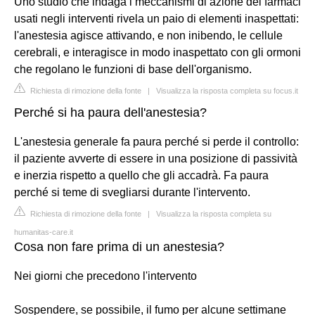
Uno studio che indaga i meccanismi di azione dei farmaci
usati negli interventi rivela un paio di elementi inaspettati:
l'anestesia agisce attivando, e non inibendo, le cellule
cerebrali, e interagisce in modo inaspettato con gli ormoni
che regolano le funzioni di base dell'organismo.
Richiesta di rimozione della fonte
|
Visualizza la risposta completa su focus.it
Perché si ha paura dell'anestesia?
L'anestesia generale fa paura perché si perde il controllo:
il paziente avverte di essere in una posizione di passività
e inerzia rispetto a quello che gli accadrà. Fa paura
perché si teme di svegliarsi durante l'intervento.
Richiesta di rimozione della fonte
|
Visualizza la risposta completa su
humanitas-care.it
Cosa non fare prima di un anestesia?
Nei giorni che precedono l'intervento
Sospendere, se possibile, il fumo per alcune settimane