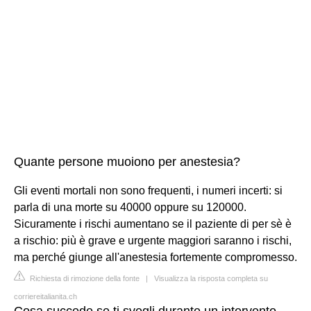
Quante persone muoiono per anestesia?
Gli eventi mortali non sono frequenti, i numeri incerti: si
parla di una morte su 40000 oppure su 120000.
Sicuramente i rischi aumentano se il paziente di per sè è
a rischio: più è grave e urgente maggiori saranno i rischi,
ma perché giunge all'anestesia fortemente compromesso.
Richiesta di rimozione della fonte
|
Visualizza la risposta completa su
corriereitalianita.ch
Cosa succede se ti svegli durante un intervento