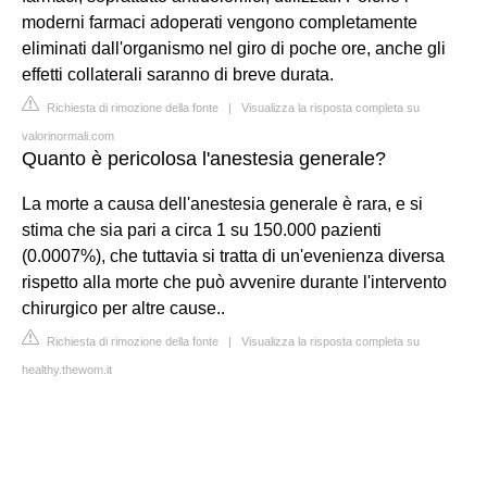
moderni farmaci adoperati vengono completamente
eliminati dall'organismo nel giro di poche ore, anche gli
effetti collaterali saranno di breve durata.
Richiesta di rimozione della fonte
|
Visualizza la risposta completa su
valorinormali.com
Quanto è pericolosa l'anestesia generale?
La morte a causa dell'anestesia generale è rara, e si
stima che sia pari a circa 1 su 150.000 pazienti
(0.0007%), che tuttavia si tratta di un'evenienza diversa
rispetto alla morte che può avvenire durante l'intervento
chirurgico per altre cause..
Richiesta di rimozione della fonte
|
Visualizza la risposta completa su
healthy.thewom.it