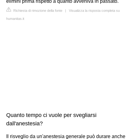
elimini prima rispetto a quanto avveniva in passato.
Richiesta di rimozione della fonte
|
Visualizza la risposta completa su
humanitas.it
Quanto tempo ci vuole per svegliarsi
dall'anestesia?
Il risveglio da un'anestesia generale può durare anche