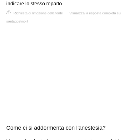
indicare lo stesso reparto.
Richiesta di rimozione della fonte
|
Visualizza la risposta completa su
santagostino.it
Come ci si addormenta con l'anestesia?