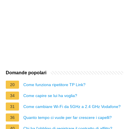
Domande popolari
20
Come funziona ripetitore TP Link?
34
Come capire se lui ha voglia?
31
Come cambiare Wi-Fi da 5GHz a 2.4 GHz Vodafone?
36
Quanto tempo ci vuole per far crescere i capelli?
40
Chi ha l'obbligo di registrare il contratto di affitto?