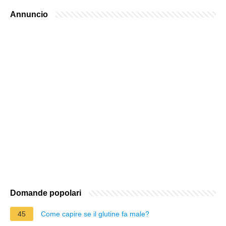
Annuncio
Domande popolari
45
Come capire se il glutine fa male?