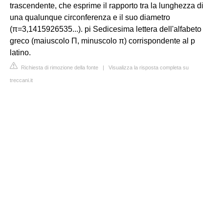
trascendente, che esprime il rapporto tra la lunghezza di
una qualunque circonferenza e il suo diametro
(π=3,1415926535...). pi Sedicesima lettera dell'alfabeto
greco (maiuscolo Π, minuscolo π) corrispondente al p
latino.
Richiesta di rimozione della fonte
|
Visualizza la risposta completa su
treccani.it