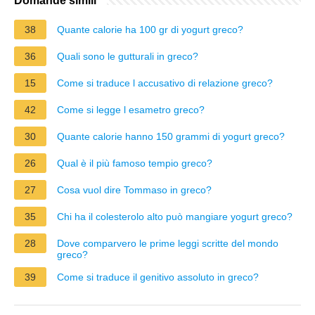
Domande simili
38
Quante calorie ha 100 gr di yogurt greco?
36
Quali sono le gutturali in greco?
15
Come si traduce l accusativo di relazione greco?
42
Come si legge l esametro greco?
30
Quante calorie hanno 150 grammi di yogurt greco?
26
Qual è il più famoso tempio greco?
27
Cosa vuol dire Tommaso in greco?
35
Chi ha il colesterolo alto può mangiare yogurt greco?
28
Dove comparvero le prime leggi scritte del mondo
greco?
39
Come si traduce il genitivo assoluto in greco?