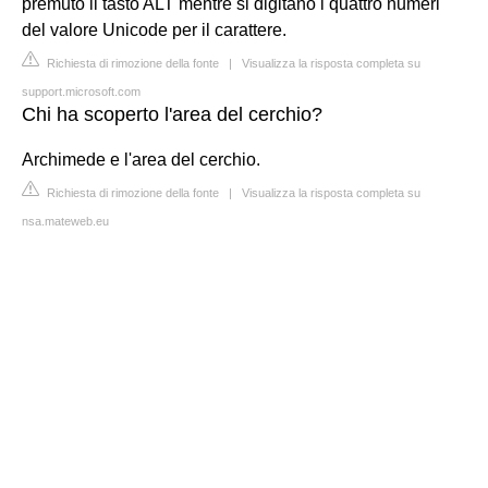
premuto il tasto ALT mentre si digitano i quattro numeri
del valore Unicode per il carattere.
Richiesta di rimozione della fonte
|
Visualizza la risposta completa su
support.microsoft.com
Chi ha scoperto l'area del cerchio?
Archimede e l'area del cerchio.
Richiesta di rimozione della fonte
|
Visualizza la risposta completa su
nsa.mateweb.eu