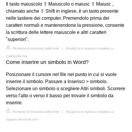
Il tasto maiuscolo ⇧ Maiuscolo o maiusc ⇧ Maiusc ,
chiamato anche ⇧ Shift in inglese, è un tasto presente
nelle tastiere dei computer. Premendolo prima dei
caratteri normali e mantenendone la pressione, consente
la scrittura delle lettere maiuscole e altri caratteri
"superiori".
Richiesta di rimozione della fonte
|
Visualizza la risposta completa su
it.wikipedia.org
Come inserire un simbolo in Word?
Posizionare il cursore nel file nel punto in cui si vuole
inserire il simbolo. Passare a Inserisci > simbolo.
Selezionare un simbolo o scegliere Altri simboli. Scorrere
verso l'alto o verso il basso per trovare il simbolo da
inserire.
Richiesta di rimozione della fonte
|
Visualizza la risposta completa su
support.microsoft.com