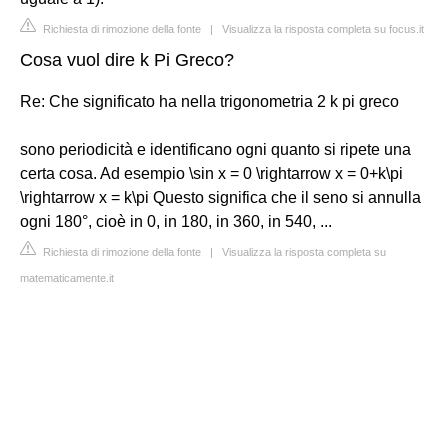
Richiesta di rimozione della fonte
|
Visualizza la risposta completa su focus.it
Cosa vuol dire k Pi Greco?
Re: Che significato ha nella trigonometria 2 k pi greco
sono periodicità e identificano ogni quanto si ripete una
certa cosa. Ad esempio \sin x = 0 \rightarrow x = 0+k\pi
\rightarrow x = k\pi Questo significa che il seno si annulla
ogni 180°, cioè in 0, in 180, in 360, in 540, ...
Richiesta di rimozione della fonte
|
Visualizza la risposta completa su
matematicamente.it