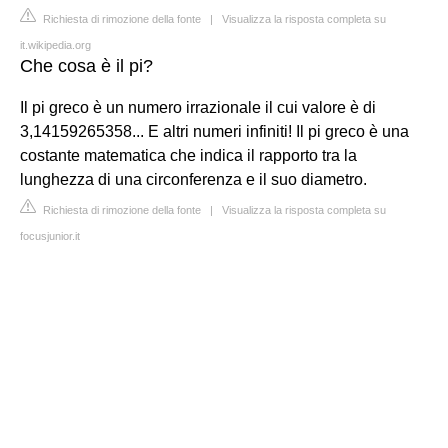
Richiesta di rimozione della fonte
|
Visualizza la risposta completa su
it.wikipedia.org
Che cosa è il pi?
Il pi greco è un numero irrazionale il cui valore è di
3,14159265358... E altri numeri infiniti! Il pi greco è una
costante matematica che indica il rapporto tra la
lunghezza di una circonferenza e il suo diametro.
Richiesta di rimozione della fonte
|
Visualizza la risposta completa su
focusjunior.it