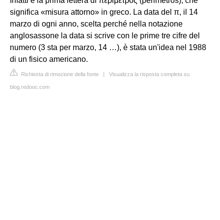
Infatti è la prima lettera di περίμετρος (perimetros), che
significa «misura attorno» in greco. La data del π, il 14
marzo di ogni anno, scelta perché nella notazione
anglosassone la data si scrive con le prime tre cifre del
numero (3 sta per marzo, 14 …), è stata un'idea nel 1988
di un fisico americano.
Richiesta di rimozione della fonte
|
Visualizza la risposta completa su
blog.redooc.com