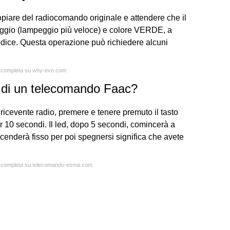
piare del radiocomando originale e attendere che il
o (lampeggio più veloce) e colore VERDE, a
dice. Questa operazione può richiedere alcuni
ta completa su why-evo.com
 di un telecomando Faac?
ricevente radio, premere e tenere premuto il tasto
r 10 secondi. Il led, dopo 5 secondi, comincerà a
cenderà fisso per poi spegnersi significa che avete
ta completa su telecomando-esma.com