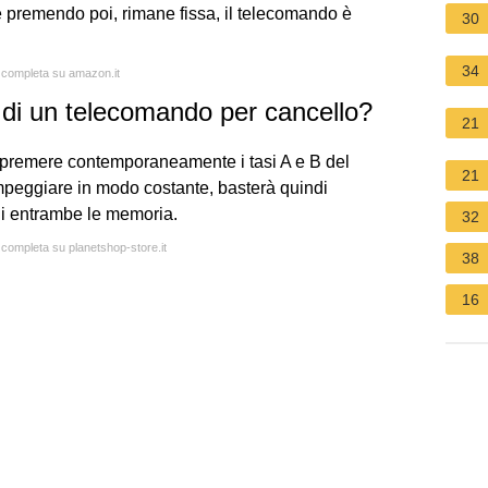
 premendo poi, rimane fissa, il telecomando è
30
34
a completa su amazon.it
di un telecomando per cancello?
21
a premere contemporaneamente i tasi A e B del
21
ampeggiare in modo costante, basterà quindi
 di entrambe le memoria.
32
a completa su planetshop-store.it
38
16