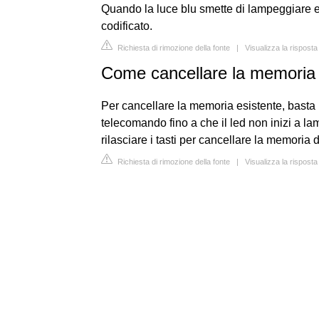
Quando la luce blu smette di lampeggiare e
codificato.
Richiesta di rimozione della fonte
|
Visualizza la rispost
Come cancellare la memoria 
Per cancellare la memoria esistente, bast
telecomando fino a che il led non inizi a l
rilasciare i tasti per cancellare la memoria
Richiesta di rimozione della fonte
|
Visualizza la rispost