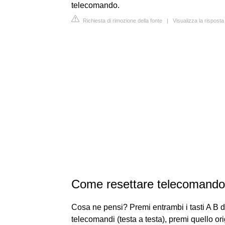
telecomando.
Richiesta di rimozione della fonte
|
Visualizza la risposta
Come resettare telecomando 
Cosa ne pensi? Premi entrambi i tasti A B d
telecomandi (testa a testa), premi quello o