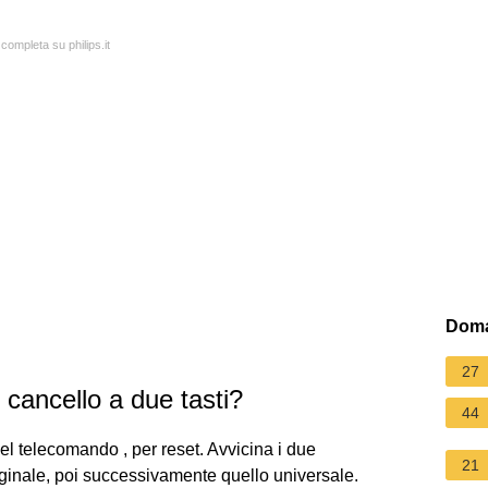
 completa su philips.it
Doma
27
cancello a due tasti?
44
el telecomando , per reset. Avvicina i due
21
riginale, poi successivamente quello universale.