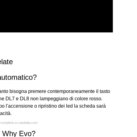
late
automatico?
uanto bisogna premere contemporaneamente il tasto
he DL7 e DL8 non lampeggiano di colore rosso.
 l'accensione o ripristino dei led la scheda sarà
acità.
a completa su tauitalia.com
o Why Evo?