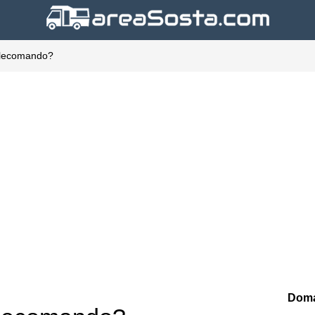
telecomando?
Doma