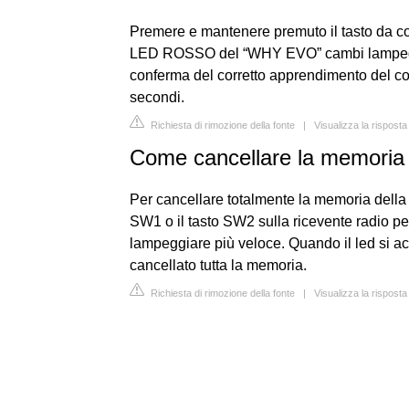
Premere e mantenere premuto il tasto da co
LED ROSSO del “WHY EVO” cambi lampeggi
conferma del corretto apprendimento del co
secondi.
Richiesta di rimozione della fonte
|
Visualizza la rispos
Come cancellare la memoria
Per cancellare totalmente la memoria della 
SW1 o il tasto SW2 sulla ricevente radio pe
lampeggiare più veloce. Quando il led si ac
cancellato tutta la memoria.
Richiesta di rimozione della fonte
|
Visualizza la rispos