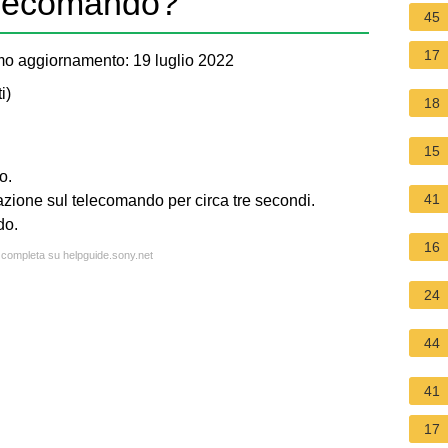
telecomando?
45
17
mo aggiornamento: 19 luglio 2022
i
)
18
15
o.
41
azione sul telecomando per circa tre secondi.
do.
16
a completa su helpguide.sony.net
24
44
41
17