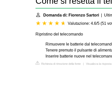
Come si resetta il 
Domanda di: Fiorenzo Sartori
| Ulti
Valutazione: 4.6/5
(
51 vot
Ripristino del telecomando
Rimuovere le batterie dal telecomand
Tenere premuto il pulsante di aliment
Inserire batterie nuove nel telecoman
Richiesta di rimozione della fonte
|
Visualizza la rispost