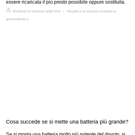
essere ricaricata il più presto possibile oppure sostituita.
Richiesta di rimozione della fonte
|
Visualizza la risposta completa su
gommadiretto.it
Cosa succede se si mette una batteria più grande?
Se si monta una batteria molto più potente del dovuto, si