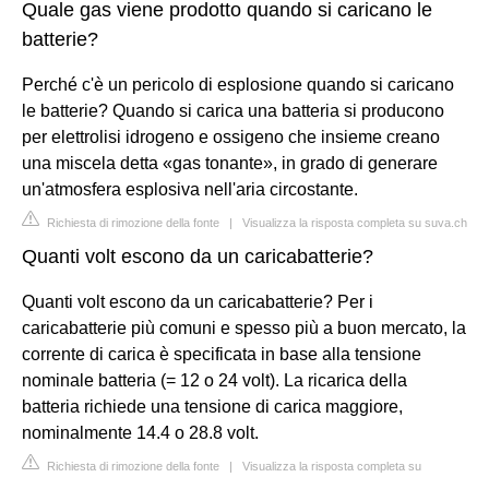
Quale gas viene prodotto quando si caricano le
batterie?
Perché c'è un pericolo di esplosione quando si caricano
le batterie? Quando si carica una batteria si producono
per elettrolisi idrogeno e ossigeno che insieme creano
una miscela detta «gas tonante», in grado di generare
un'atmosfera esplosiva nell'aria circostante.
Richiesta di rimozione della fonte
|
Visualizza la risposta completa su suva.ch
Quanti volt escono da un caricabatterie?
Quanti volt escono da un caricabatterie? Per i
caricabatterie più comuni e spesso più a buon mercato, la
corrente di carica è specificata in base alla tensione
nominale batteria (= 12 o 24 volt). La ricarica della
batteria richiede una tensione di carica maggiore,
nominalmente 14.4 o 28.8 volt.
Richiesta di rimozione della fonte
|
Visualizza la risposta completa su