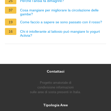
25
Perché l'ansia fa dimagrire?
37
Cosa mangiare per migliorare la circolazione delle
gambe?
19
Come faccio a sapere se sono passato con il rosso?
16
Chi è intollerante al lattosio può mangiare lo yogurt
Activia?
Contattaci
Progetto amatoriale di
condivisione informazioni
sulle aree di sosta presenti in Italia.
Tipologia Aree