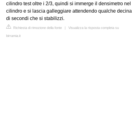
cilindro test oltre i 2/3, quindi si immerge il densimetro nel
cilindro e si lascia galleggiare attendendo qualche decina
di secondi che si stabilizzi.
Richiesta di rimozione della fonte
|
Visualizza la risposta completa su
birramia.it