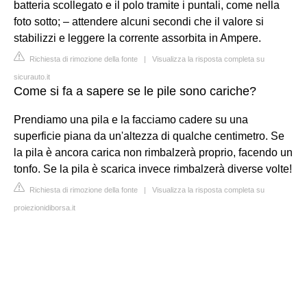
batteria scollegato e il polo tramite i puntali, come nella
foto sotto; – attendere alcuni secondi che il valore si
stabilizzi e leggere la corrente assorbita in Ampere.
Richiesta di rimozione della fonte
|
Visualizza la risposta completa su
sicurauto.it
Come si fa a sapere se le pile sono cariche?
Prendiamo una pila e la facciamo cadere su una
superficie piana da un'altezza di qualche centimetro. Se
la pila è ancora carica non rimbalzerà proprio, facendo un
tonfo. Se la pila è scarica invece rimbalzerà diverse volte!
Richiesta di rimozione della fonte
|
Visualizza la risposta completa su
proiezionidiborsa.it