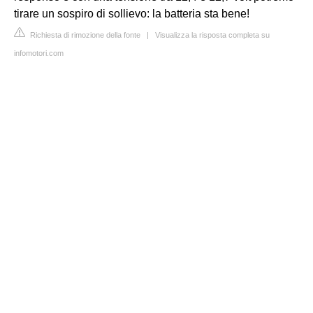
tirare un sospiro di sollievo: la batteria sta bene!
Richiesta di rimozione della fonte
|
Visualizza la risposta completa su
infomotori.com