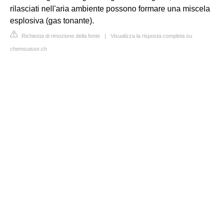
rilasciati nell'aria ambiente possono formare una miscela
esplosiva (gas tonante).
Richiesta di rimozione della fonte
|
Visualizza la risposta completa su
chemsuisse.ch