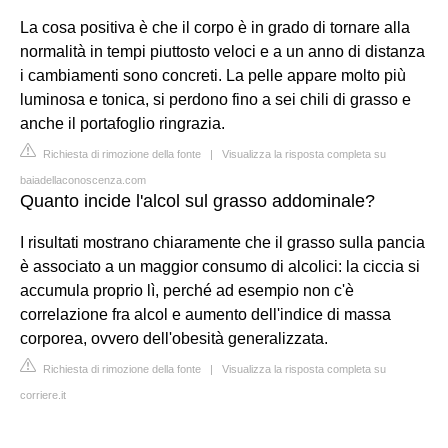
La cosa positiva è che il corpo è in grado di tornare alla
normalità in tempi piuttosto veloci e a un anno di distanza
i cambiamenti sono concreti. La pelle appare molto più
luminosa e tonica, si perdono fino a sei chili di grasso e
anche il portafoglio ringrazia.
Richiesta di rimozione della fonte
|
Visualizza la risposta completa su
baiadellaconoscenza.com
Quanto incide l'alcol sul grasso addominale?
I risultati mostrano chiaramente che il grasso sulla pancia
è associato a un maggior consumo di alcolici: la ciccia si
accumula proprio lì, perché ad esempio non c'è
correlazione fra alcol e aumento dell'indice di massa
corporea, ovvero dell'obesità generalizzata.
Richiesta di rimozione della fonte
|
Visualizza la risposta completa su
corriere.it