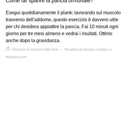
Come far sparire la pancia ormonale?
Esegui quotidianamente il plank: lavorando sul muscolo
trasverso dell'addome, questo esercizio è davvero utile
per chi desidera appiattire la pancia. Fai 10 minuti ogni
giorno per tre mesi almeno e vedrai i risultati. Ottimo
anche dopo la gravidanza.
Richiesta di rimozione della fonte
|
Visualizza la risposta completa su
fitisbeauty.com