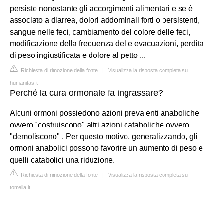
persiste nonostante gli accorgimenti alimentari e se è
associato a diarrea, dolori addominali forti o persistenti,
sangue nelle feci, cambiamento del colore delle feci,
modificazione della frequenza delle evacuazioni, perdita
di peso ingiustificata e dolore al petto ...
Richiesta di rimozione della fonte
|
Visualizza la risposta completa su
humanitas.it
Perché la cura ormonale fa ingrassare?
Alcuni ormoni possiedono azioni prevalenti anaboliche
ovvero "costruiscono" altri azioni cataboliche ovvero
"demoliscono" . Per questo motivo, generalizzando, gli
ormoni anabolici possono favorire un aumento di peso e
quelli catabolici una riduzione.
Richiesta di rimozione della fonte
|
Visualizza la risposta completa su
tomella.it