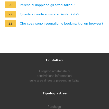
20
Perché si doppiano gli attori italiani?
27
Quanto ci vuole a visitare Santa Sofia?
22
Che cosa sono i segnalibri o bookmark di un browser?
Contattaci
Progetto amatoriale di
condivisione informazioni
sulle aree di sosta presenti in Italia.
Tipologia Aree
Parcheggi