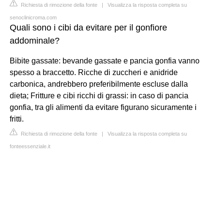
Richiesta di rimozione della fonte
|
Visualizza la risposta completa su
senoclinicroma.com
Quali sono i cibi da evitare per il gonfiore
addominale?
Bibite gassate: bevande gassate e pancia gonfia vanno
spesso a braccetto. Ricche di zuccheri e anidride
carbonica, andrebbero preferibilmente escluse dalla
dieta; Fritture e cibi ricchi di grassi: in caso di pancia
gonfia, tra gli alimenti da evitare figurano sicuramente i
fritti.
Richiesta di rimozione della fonte
|
Visualizza la risposta completa su
fonteessenziale.it