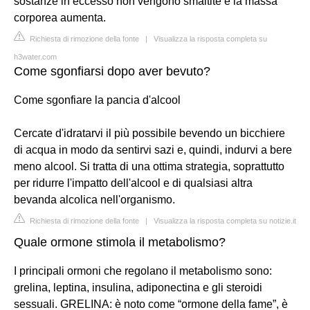
sostanze in eccesso non vengono smaltite e la massa
corporea aumenta.
Richiesta di rimozione della fonte
|
Visualizza la risposta completa su
h3water.com
Come sgonfiarsi dopo aver bevuto?
Come sgonfiare la pancia d'alcool
Cercate d'idratarvi il più possibile bevendo un bicchiere
di acqua in modo da sentirvi sazi e, quindi, indurvi a bere
meno alcool. Si tratta di una ottima strategia, soprattutto
per ridurre l'impatto dell'alcool e di qualsiasi altra
bevanda alcolica nell'organismo.
Richiesta di rimozione della fonte
|
Visualizza la risposta completa su notizie.it
Quale ormone stimola il metabolismo?
I principali ormoni che regolano il metabolismo sono:
grelina, leptina, insulina, adiponectina e gli steroidi
sessuali. GRELINA: è noto come “ormone della fame”, è