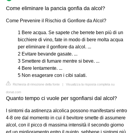
Come eliminare la pancia gonfia da alcol?
Come Prevenire il Rischio di Gonfiore da Alcol?
1 Bere acqua. Se sapete che berrete ben più di un
bicchiere di vino, fate in modo di bere molta acqua
per eliminare il gonfiore da alcol. ...
2 Evitare bevande gasate. ...
3 Smettere di fumare mentre si beve. ...
4 Bere lentamente. ...
5 Non esagerare con i cibi salati.
Richiesta di rimozione della fonte
|
Visualizza la risposta completa su
donat.com
Quanto tempo ci vuole per sgonfiarsi dal alcol?
I sintomi da astinenza alcolica possono manifestarsi entro
4-8 ore dal momento in cui il bevitore smette di assumere
alcol, con il picco di massima intensità il secondo giorno
ed un miglioramento entro il quinto, sebbene i sintomi più