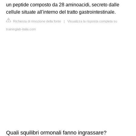
un peptide composto da 28 aminoacidi, secreto dalle
cellule situate all'interno del tratto gastrointestinale.
Richiesta di rimozione della fonte
|
Visualizza la risposta completa su
traininglab-italia.com
Quali squilibri ormonali fanno ingrassare?