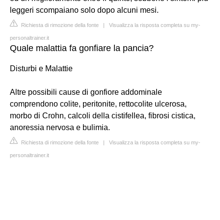
leggeri scompaiano solo dopo alcuni mesi.
Richiesta di rimozione della fonte
|
Visualizza la risposta completa su my-
personaltrainer.it
Quale malattia fa gonfiare la pancia?
Disturbi e Malattie
Altre possibili cause di gonfiore addominale
comprendono colite, peritonite, rettocolite ulcerosa,
morbo di Crohn, calcoli della cistifellea, fibrosi cistica,
anoressia nervosa e bulimia.
Richiesta di rimozione della fonte
|
Visualizza la risposta completa su my-
personaltrainer.it