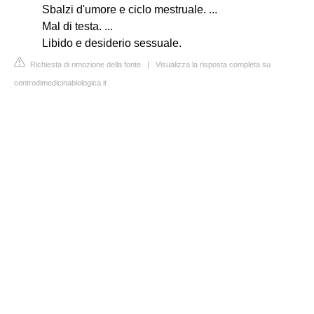
Sbalzi d'umore e ciclo mestruale. ...
Mal di testa. ...
Libido e desiderio sessuale.
Richiesta di rimozione della fonte
|
Visualizza la risposta completa su
centrodimedicinabiologica.it