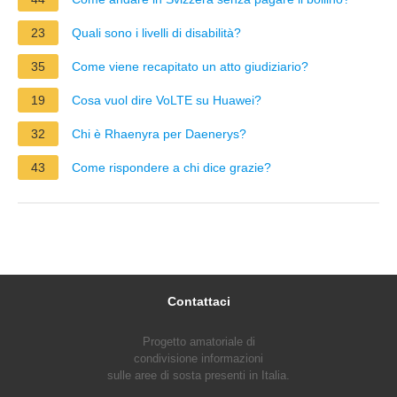
23
Quali sono i livelli di disabilità?
35
Come viene recapitato un atto giudiziario?
19
Cosa vuol dire VoLTE su Huawei?
32
Chi è Rhaenyra per Daenerys?
43
Come rispondere a chi dice grazie?
Contattaci
Progetto amatoriale di
condivisione informazioni
sulle aree di sosta presenti in Italia.