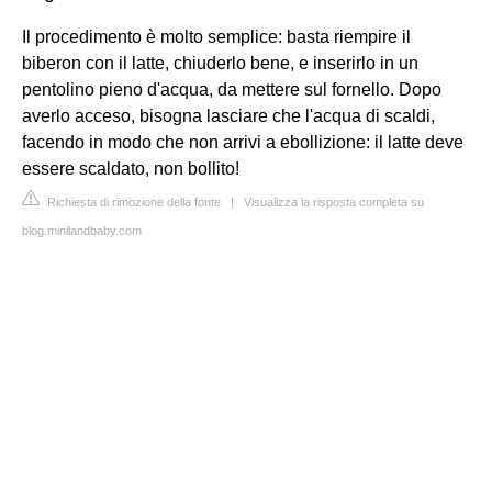
Il procedimento è molto semplice: basta riempire il
biberon con il latte, chiuderlo bene, e inserirlo in un
pentolino pieno d'acqua, da mettere sul fornello. Dopo
averlo acceso, bisogna lasciare che l'acqua di scaldi,
facendo in modo che non arrivi a ebollizione: il latte deve
essere scaldato, non bollito!
Richiesta di rimozione della fonte
|
Visualizza la risposta completa su
blog.minilandbaby.com