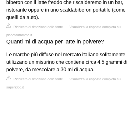
biberon con il latte freddo che riscalderemo in un bar,
ristorante oppure in uno scaldabiberon portatile (come
quelli da auto).
Richiesta di rimozione della fonte
|
Visualizza la risposta completa su
pianetamamma.it
Quanti ml di acqua per latte in polvere?
Le marche più diffuse nel mercato italiano solitamente
utilizzano un misurino che contiene circa 4.5 grammi di
polvere, da mescolare a 30 ml di acqua.
Richiesta di rimozione della fonte
|
Visualizza la risposta completa su
saperidoc.it