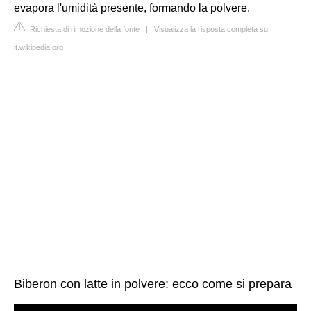
evapora l'umidità presente, formando la polvere.
Richiesta di rimozione della fonte
|
Visualizza la risposta completa su
it.wikipedia.org
Biberon con latte in polvere: ecco come si prepara