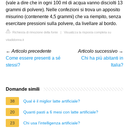
(vale a dire che in ogni 100 ml di acqua vanno disciolti 13
grammi di polvere). Nelle confezioni si trova un apposito
misurino (contenente 4,5 grammi) che va riempito, senza
esercitare pressioni sulla polvere, da livellare al bordo.
Richiesta di rimozione della fonte
|
Visualizza la risposta completa su
vitadidonna.it
←
Articolo precedente
Articolo successivo
→
Come essere presenti a sé
Chi ha più abitanti in
stessi?
Italia?
Domande simili
38
Qual è il miglior latte artificiale?
20
Quanti pasti a 6 mesi con latte artificiale?
23
Chi usa l'intelligenza artificiale?