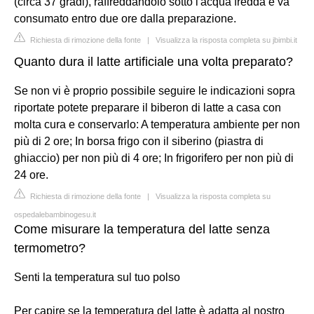
(circa 37 gradi), raffreddandolo sotto l'acqua fredda e va
consumato entro due ore dalla preparazione.
Richiesta di rimozione della fonte
|
Visualizza la risposta completa su jbimbi.it
Quanto dura il latte artificiale una volta preparato?
Se non vi è proprio possibile seguire le indicazioni sopra
riportate potete preparare il biberon di latte a casa con
molta cura e conservarlo: A temperatura ambiente per non
più di 2 ore; In borsa frigo con il siberino (piastra di
ghiaccio) per non più di 4 ore; In frigorifero per non più di
24 ore.
Richiesta di rimozione della fonte
|
Visualizza la risposta completa su
ospedalebambinogesu.it
Come misurare la temperatura del latte senza
termometro?
Senti la temperatura sul tuo polso
Per capire se la temperatura del latte è adatta al nostro