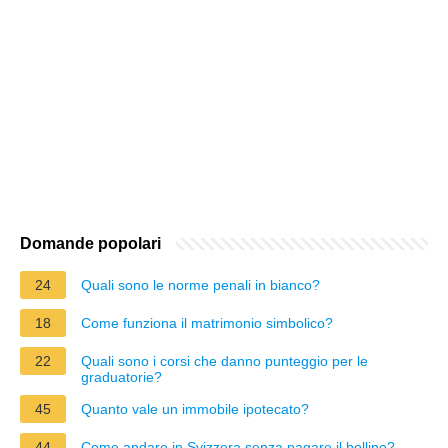
Domande popolari
24
Quali sono le norme penali in bianco?
18
Come funziona il matrimonio simbolico?
22
Quali sono i corsi che danno punteggio per le
graduatorie?
45
Quanto vale un immobile ipotecato?
44
Come andare in Svizzera senza pagare il bollino?