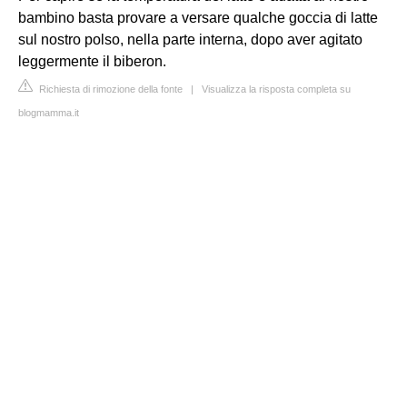
bambino basta provare a versare qualche goccia di latte
sul nostro polso, nella parte interna, dopo aver agitato
leggermente il biberon.
Richiesta di rimozione della fonte
|
Visualizza la risposta completa su
blogmamma.it