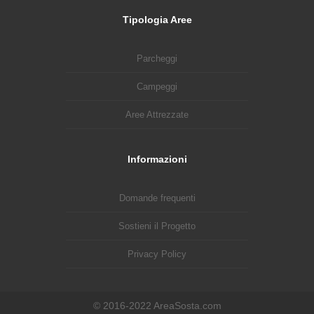
Tipologia Aree
Parcheggi
Campeggi
Aree Attrezzate
Informazioni
Domande frequenti
Sostieni il Progetto
Privacy Policy
© 2016-2022 AreaSosta.com