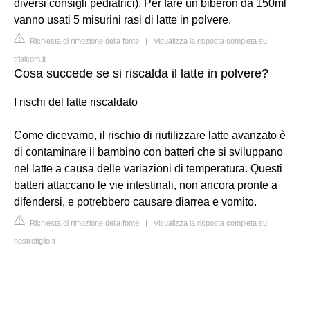
diversi consigli pediatrici). Per fare un biberon da 150ml
vanno usati 5 misurini rasi di latte in polvere.
Richiesta di rimozione della fonte
|
Visualizza la risposta completa su
trialcom.it
Cosa succede se si riscalda il latte in polvere?
I rischi del latte riscaldato
Come dicevamo, il rischio di riutilizzare latte avanzato è
di contaminare il bambino con batteri che si sviluppano
nel latte a causa delle variazioni di temperatura. Questi
batteri attaccano le vie intestinali, non ancora pronte a
difendersi, e potrebbero causare diarrea e vomito.
Richiesta di rimozione della fonte
|
Visualizza la risposta completa su
nostrofiglio.it