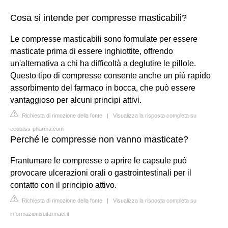
Cosa si intende per compresse masticabili?
Le compresse masticabili sono formulate per essere
masticate prima di essere inghiottite, offrendo
un'alternativa a chi ha difficoltà a deglutire le pillole.
Questo tipo di compresse consente anche un più rapido
assorbimento del farmaco in bocca, che può essere
vantaggioso per alcuni principi attivi.
Richiesta di rimozione della fonte
|
Visualizza la risposta completa su
ecobliss-pharma.com
Perché le compresse non vanno masticate?
Frantumare le compresse o aprire le capsule può
provocare ulcerazioni orali o gastrointestinali per il
contatto con il principio attivo.
Richiesta di rimozione della fonte
|
Visualizza la risposta completa su
informazionisuifarmaci.it