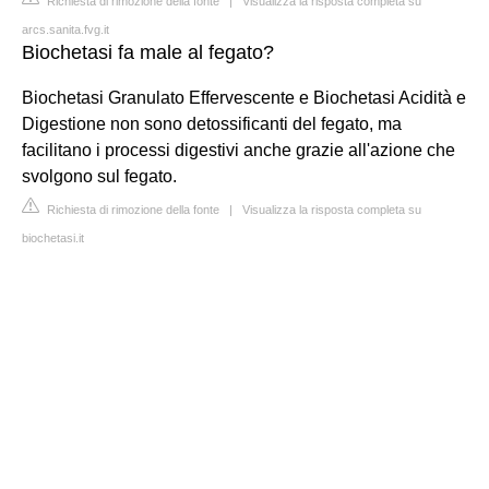
Richiesta di rimozione della fonte
|
Visualizza la risposta completa su
arcs.sanita.fvg.it
Biochetasi fa male al fegato?
Biochetasi Granulato Effervescente e Biochetasi Acidità e
Digestione non sono detossificanti del fegato, ma
facilitano i processi digestivi anche grazie all'azione che
svolgono sul fegato.
Richiesta di rimozione della fonte
|
Visualizza la risposta completa su
biochetasi.it