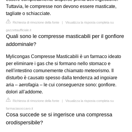
Tuttavia, le compresse non devono essere masticate,
tagliate o schiacciate.
Richiesta di rimozione della fonte
|
Visualizza la risposta completa su
gazzettaufficiale.it
Quali sono le compresse masticabili per il gonfiore
addominale?
Mylicongas Compresse Masticabili è un farmaco ideato
per eliminare i gas che si formano nello stomaco e
nell'intestino comunemente chiamato meteorismo. Il
disturbo è causato spesso dalla tendenza ad ingoiare
aria – aerofagia – le cui conseguenze sono: gonfiore.
dolori all'addome.
Richiesta di rimozione della fonte
|
Visualizza la risposta completa su
farmaciasoccavo.it
Cosa succede se si ingerisce una compressa
orodispersibile?