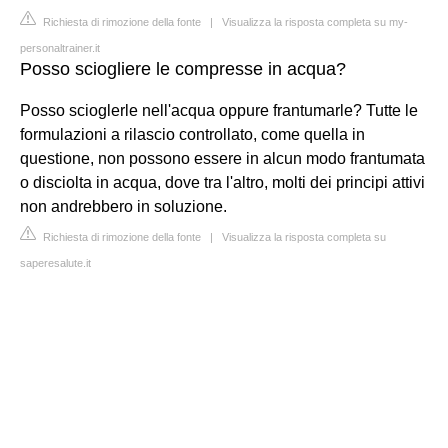
Richiesta di rimozione della fonte
|
Visualizza la risposta completa su my-
personaltrainer.it
Posso sciogliere le compresse in acqua?
Posso scioglerle nell'acqua oppure frantumarle? Tutte le
formulazioni a rilascio controllato, come quella in
questione, non possono essere in alcun modo frantumata
o disciolta in acqua, dove tra l'altro, molti dei principi attivi
non andrebbero in soluzione.
Richiesta di rimozione della fonte
|
Visualizza la risposta completa su
saperesalute.it