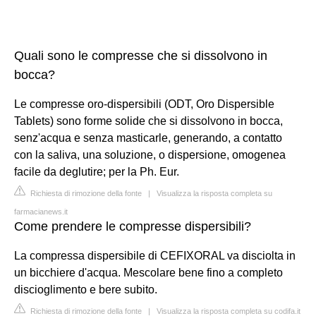
Quali sono le compresse che si dissolvono in
bocca?
Le compresse oro-dispersibili (ODT, Oro Dispersible
Tablets) sono forme solide che si dissolvono in bocca,
senz'acqua e senza masticarle, generando, a contatto
con la saliva, una soluzione, o dispersione, omogenea
facile da deglutire; per la Ph. Eur.
Richiesta di rimozione della fonte
|
Visualizza la risposta completa su
farmacianews.it
Come prendere le compresse dispersibili?
La compressa dispersibile di CEFIXORAL va disciolta in
un bicchiere d'acqua. Mescolare bene fino a completo
discioglimento e bere subito.
Richiesta di rimozione della fonte
|
Visualizza la risposta completa su codifa.it