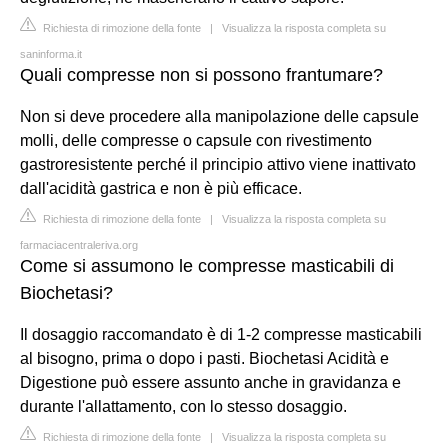
Richiesta di rimozione della fonte
|
Visualizza la risposta completa su
saninforma.it
Quali compresse non si possono frantumare?
Non si deve procedere alla manipolazione delle capsule
molli, delle compresse o capsule con rivestimento
gastroresistente perché il principio attivo viene inattivato
dall'acidità gastrica e non è più efficace.
Richiesta di rimozione della fonte
|
Visualizza la risposta completa su
farmaciacentraleriva.org
Come si assumono le compresse masticabili di
Biochetasi?
Il dosaggio raccomandato è di 1-2 compresse masticabili
al bisogno, prima o dopo i pasti. Biochetasi Acidità e
Digestione può essere assunto anche in gravidanza e
durante l'allattamento, con lo stesso dosaggio.
Richiesta di rimozione della fonte
|
Visualizza la risposta completa su