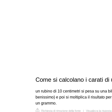
Come si calcolano i carati di
un rubino di 10 centimetri si pesa su una bi
benissimo) e poi si moltiplica il risultato pe
un grammo.
Richiesta di rimozione della fonte
|
Visualizza la rispos