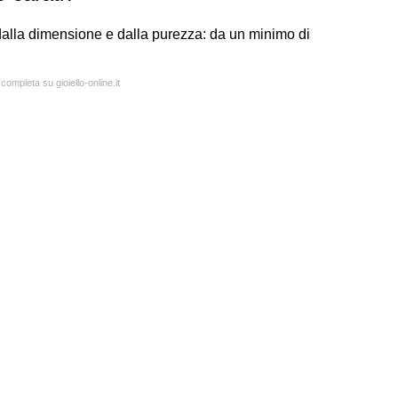
, dalla dimensione e dalla purezza: da un minimo di
completa su gioiello-online.it