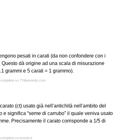
vengono pesati in carati (da non confondere con i
). Questo dà origine ad una scala di misurazione
0.1 grammi e 5 carati = 1 grammo).
ta completa su 77diamonds.com
arato (ct) usato già nell'antichità nell'ambito del
o e significa “seme di carrubo” il quale veniva usato
mme. Precisamente il carato corrisponde a 1/5 di
 completa su luxedo.it