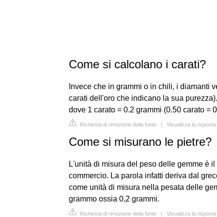
Come si calcolano i carati?
Invece che in grammi o in chili, i diamanti 
carati dell'oro che indicano la sua purezza
dove 1 carato = 0.2 grammi (0.50 carato = 
Richiesta di rimozione della fonte
|
Visualizza la rispos
Come si misurano le pietre?
L'unità di misura del peso delle gemme è il c
commercio. La parola infatti deriva dal grec
come unità di misura nella pesata delle ge
grammo ossia 0,2 grammi.
Richiesta di rimozione della fonte
|
Visualizza la risposta