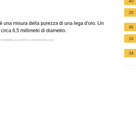
40
20
" è una misura della purezza di una lega d'oro. Un
45
circa 6,5 millimetri di diametro.
16
a completa su metric-conversions.org
34