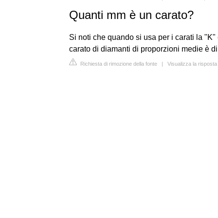
Quanti mm è un carato?
Si noti che quando si usa per i carati la "K
carato di diamanti di proporzioni medie è di 
Richiesta di rimozione della fonte
|
Visualizza la rispost