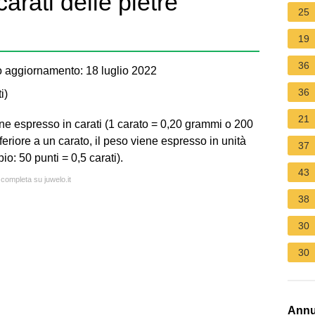
arati delle pietre
25
19
36
 aggiornamento: 18 luglio 2022
36
i
)
21
e espresso in carati (1 carato = 0,20 grammi o 200
eriore a un carato, il peso viene espresso in unità
37
io: 50 punti = 0,5 carati).
43
 completa su juwelo.it
38
30
30
Annu