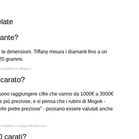
late
mante?
 le dimensioni. Tiffany misura i diamanti fino a un
,20 grammi.
completa su tiffany.it
 carato?
possono raggiungere cifre che vanno da 1000€ a 3000€
e più preziose, e si pensa che i rubini di Mogok -
elle pietre preziose” - possano essere valutati anche
a completa su begoreficeria.com
 carati?