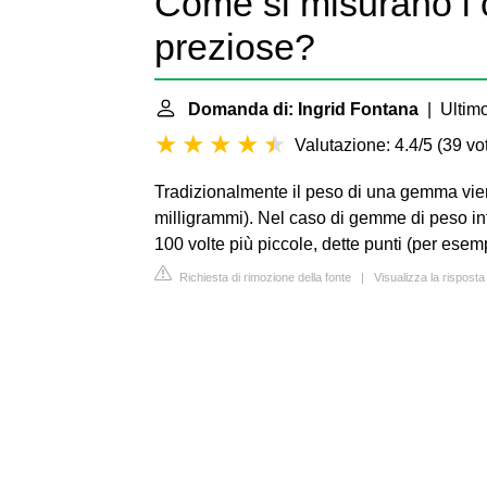
Come si misurano i c
preziose?
Domanda di: Ingrid Fontana
| Ultimo
Valutazione: 4.4/5
(
39 vot
Tradizionalmente il peso di una gemma vien
milligrammi). Nel caso di gemme di peso inf
100 volte più piccole, dette punti (per esemp
Richiesta di rimozione della fonte
|
Visualizza la risposta