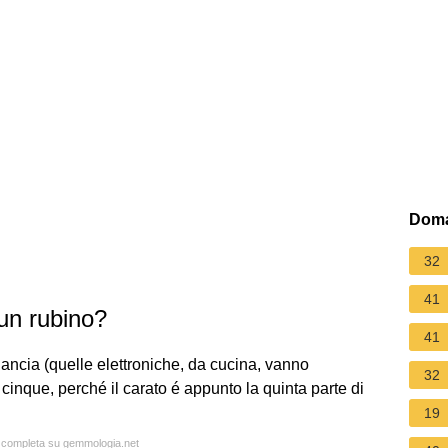
Doma
32
41
 un rubino?
41
lancia (quelle elettroniche, da cucina, vanno
32
r cinque, perché il carato é appunto la quinta parte di
19
ta completa su gemmologia.net