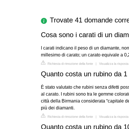
Trovate 41 domande corre
Cosa sono i carati di un dia
I carati indicano il peso di un diamante, non
millesimo di carato; un carato equivale a 0
Richiesta di rimozione della fonte
|
Visualizza la risposta 
Quanto costa un rubino da 1
È stato valutato che rubini senza difetti 
al carato. I rubini sono tra le gemme colorat
città della Birmania considerata “capitale d
più dei diamanti.
Richiesta di rimozione della fonte
|
Visualizza la rispost
Quanto costa un rubino da 10