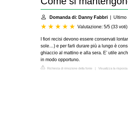
Come si mantengono 
Domanda di: Danny Fabbri
| Ultimo 
Valutazione: 5/5
(
33 voti
)
I fiori recisi devono essere conservati lontan
sole…) e per farli durare più a lungo è cons
ghiaccio al mattino e alla sera. E' utile anch
in modo opportuno.
Richiesta di rimozione della fonte
|
Visualizza la rispost