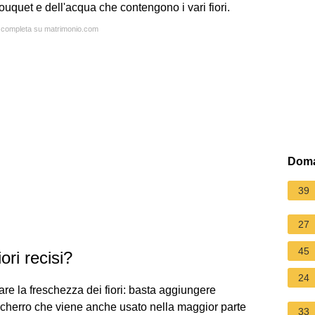
quet e dell'acqua che contengono i vari fiori.
ta completa su matrimonio.com
Doma
39
27
45
ori recisi?
24
re la freschezza dei fiori: basta aggiungere
ccherro che viene anche usato nella maggior parte
33