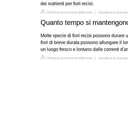
dei nutrienti per fiori recisi.
Richiesta di rimozione della fonte
|
Visualizza la rispost
Quanto tempo si mantengono 
Molte specie di fiori recisi possono durare
fiori di breve durata possono allungare il loro
un luogo fresco e lontano dalle correnti d'ar
Richiesta di rimozione della fonte
|
Visualizza la risposta