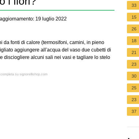
i fiori?
33
15
aggiornamento: 19 luglio 2022
26
18
i da fonti di calore (termosifoni, camini, in pieno
igliato aggiungere all'acqua del vaso due cubetti di
21
e disciogliere alcuni sali nei vasi e tagliare lo stelo
23
a completa su signorellishop.com
30
25
23
37