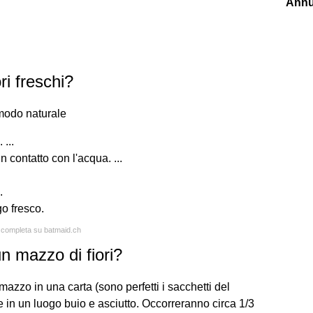
Annu
ri freschi?
 modo naturale
 ...
n contatto con l'acqua. ...
.
go fresco.
a completa su batmaid.ch
n mazzo di fiori?
 mazzo in una carta (sono perfetti i sacchetti del
te in un luogo buio e asciutto. Occorreranno circa 1/3