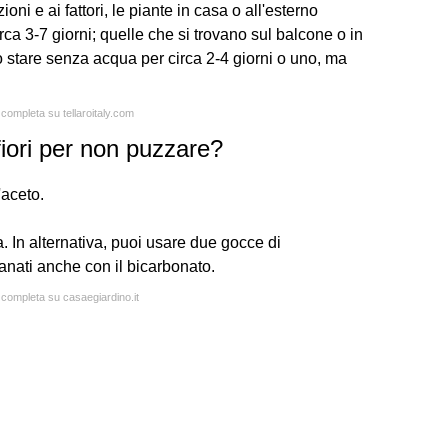
oni e ai fattori, le piante in casa o all'esterno
rca 3-7 giorni; quelle che si trovano sul balcone o in
ro stare senza acqua per circa 2-4 giorni o uno, ma
 completa su tellaroitaly.com
fiori per non puzzare?
'aceto.
. In alternativa, puoi usare due gocce di
anati anche con il bicarbonato.
a completa su casaegiardino.it