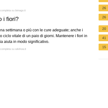
26
a completa su bimago.it
26
i fiori?
20
 una settimana o più con le cure adeguate; anche i
 ciclo vitale di un paio di giorni. Mantenere i fiori in
41
ia aiuta in modo significativo.
15
 completa su wikihow.it