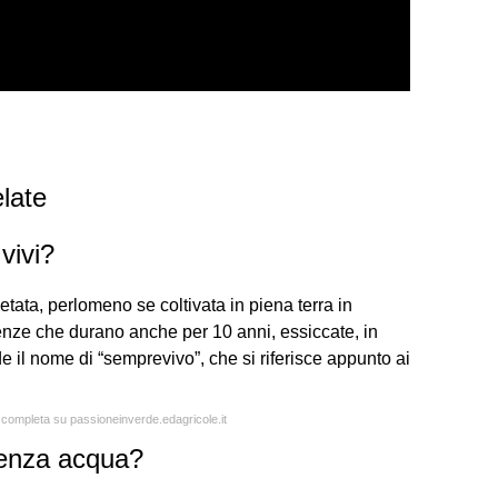
late
vivi?
ata, perlomeno se coltivata in piena terra in
cenze che durano anche per 10 anni, essiccate, in
e il nome di “semprevivo”, che si riferisce appunto ai
a completa su passioneinverde.edagricole.it
senza acqua?