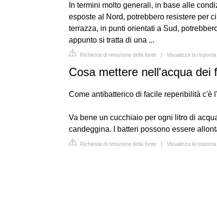
In termini molto generali, in base alle condizi
esposte al Nord, potrebbero resistere per ci
terrazza, in punti orientati a Sud, potrebbe
appunto si tratta di una ...
Richiesta di rimozione della fonte
|
Visualizza la risposta
Cosa mettere nell'acqua dei 
Come antibatterico di facile reperibilità c'è l
Va bene un cucchiaio per ogni litro di acqua
candeggina. I batteri possono essere allont
Richiesta di rimozione della fonte
|
Visualizza la rispost