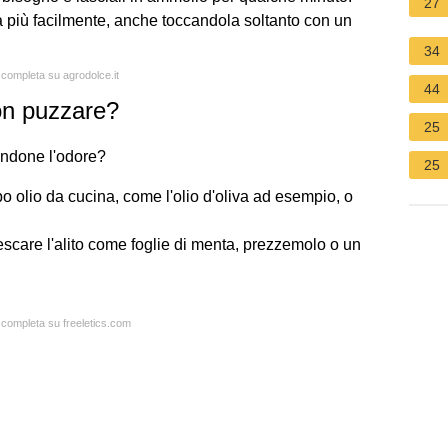
27
à più facilmente, anche toccandola soltanto con un
34
a completa su agrodolce.it
44
on puzzare?
25
nandone l'odore?
25
po olio da cucina, come l'olio d'oliva ad esempio, o
escare l'alito come foglie di menta, prezzemolo o un
a completa su freeletics.com