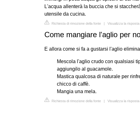
L'acqua allenterà la buccia che si staccher
utensile da cucina.
Richiesta di rimozione della fonte
|
Visualizza la rispost
Come mangiare l'aglio per n
E allora come si fa a gustarsi l'aglio elimi
Mescola l'aglio crudo con qualsiasi ti
aggiungilo al guacamole.
Mastica qualcosa di naturale per rinfr
chicco di caffè.
Mangia una mela.
Richiesta di rimozione della fonte
|
Visualizza la rispost