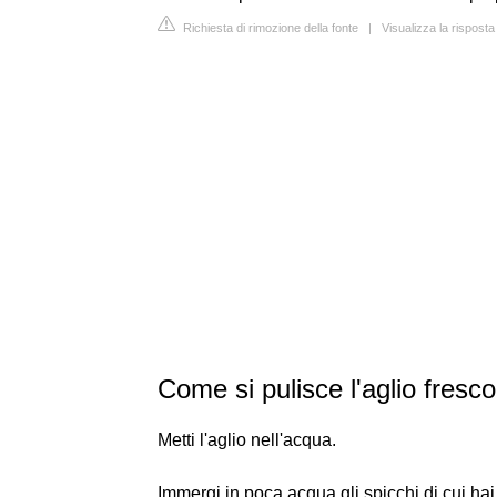
Richiesta di rimozione della fonte
|
Visualizza la risposta
Come si pulisce l'aglio fresc
Metti l'aglio nell'acqua.
Immergi in poca acqua gli spicchi di cui ha