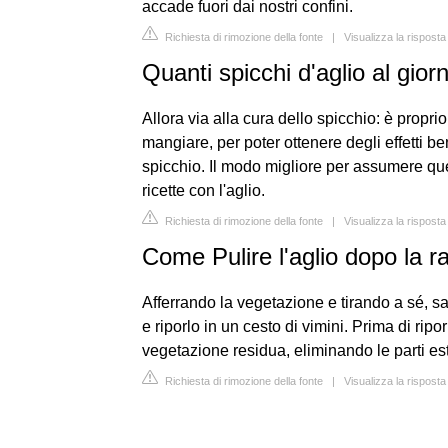
accade fuori dai nostri confini.
Richiesta di rimozione della fonte
|
Visualizza la risposta
Quanti spicchi d'aglio al gior
Allora via alla cura dello spicchio: è propri
mangiare, per poter ottenere degli effetti be
spicchio. Il modo migliore per assumere que
ricette con l'aglio.
Richiesta di rimozione della fonte
|
Visualizza la risposta
Come Pulire l'aglio dopo la r
Afferrando la vegetazione e tirando a sé, sa
e riporlo in un cesto di vimini. Prima di ripo
vegetazione residua, eliminando le parti es
Richiesta di rimozione della fonte
|
Visualizza la risposta