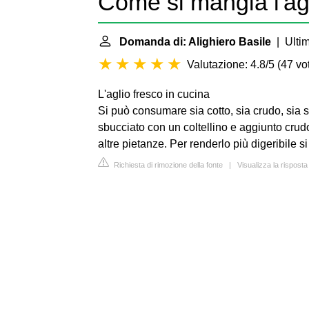
Come si mangia l'ag
Domanda di: Alighiero Basile
| Ultim
Valutazione: 4.8/5
(
47 vot
L'aglio fresco in cucina
Si può consumare sia cotto, sia crudo, sia 
sbucciato con un coltellino e aggiunto crudo
altre pietanze. Per renderlo più digeribile si 
Richiesta di rimozione della fonte
|
Visualizza la risposta