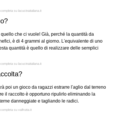
 completa su lacucinaitaliana.it
no?
o quello che ci vuole! Già, perché la quantità da
nefici, è di 4 grammi al giorno. L'equivalente di uno
sta quantità è quello di realizzare delle semplici
 completa su lacucinaitaliana.it
accolta?
rà poi un gioco da ragazzi estrarre l'aglio dal terreno
rre il raccolto è opportuno ripulirlo eliminando la
terne danneggiate e tagliando le radici.
 completa su valfrutta.it