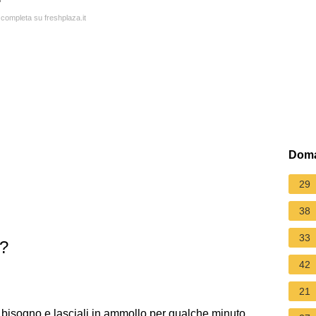
 completa su freshplaza.it
Doma
29
38
33
o?
42
21
i bisogno e lasciali in ammollo per qualche minuto.