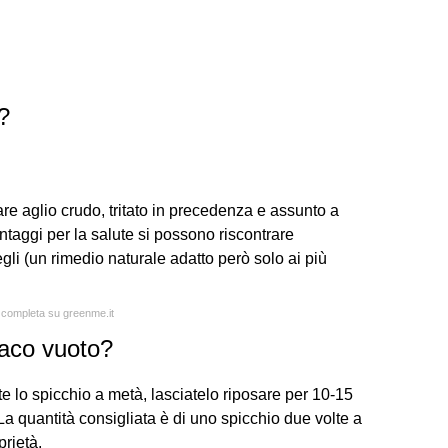
?
re aglio crudo, tritato in precedenza e assunto a
taggi per la salute si possono riscontrare
i (un rimedio naturale adatto però solo ai più
a completa su greenme.it
aco vuoto?
e lo spicchio a metà, lasciatelo riposare per 10-15
 La quantità consigliata è di uno spicchio due volte a
prietà.