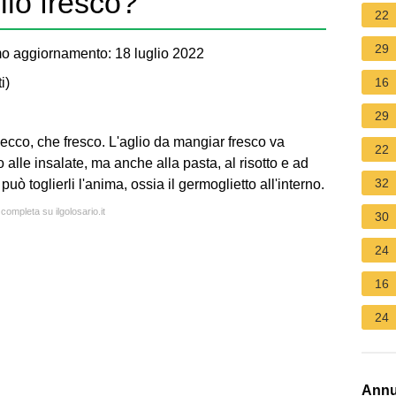
lio fresco?
22
29
o aggiornamento: 18 luglio 2022
i
)
16
29
secco, che fresco. L'aglio da mangiar fresco va
22
 alle insalate, ma anche alla pasta, al risotto e ad
32
può toglierli l'anima, ossia il germoglietto all'interno.
 completa su ilgolosario.it
30
24
16
24
Annu