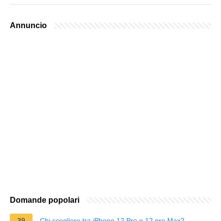
Annuncio
Domande popolari
39
Chi scegliere tra iPhone 12 Pro e 12 pro Max?