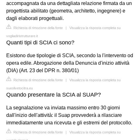
accompagnata da una dettagliata relazione firmata da un
progettista abilitato (geometra, architetto, ingegnere) e
dagli elaborati progettuali.
Richiesta di rimozione della fonte
|
Visualizza la risposta completa su
vogliadiristrutturare.it
Quanti tipi di SCIA ci sono?
Esistono due tipologie di SCIA, secondo la l'intervento od
opera edile. Abrogazione della Denuncia d'inizio attività
(DIA) (Art. 23 del DPR n. 380/01)
Richiesta di rimozione della fonte
|
Visualizza la risposta completa su
sueolivetocitra.eu
Quando presentare la SCIA al SUAP?
La segnalazione va inviata massimo entro 30 giorni
dall'inizio dell'attività: il Suap provvederà a rilasciare
immediatamente una ricevuta e gli estremi del protocollo.
Richiesta di rimozione della fonte
|
Visualizza la risposta completa su