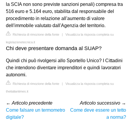
la SCIA non sono previste sanzioni penali) compresa tra
516 euro e 5.164 euro, stabilita dal responsabile del
procedimento in relazione all'aumento di valore
dell'immobile valutato dall'Agenzia del territorio.
Richiesta di rimozione della fonte
|
Visualizza la risposta completa su
legislazionetecnica.it
Chi deve presentare domanda al SUAP?
Quindi chi può rivolgersi allo Sportello Unico? I Cittadini
che intendono diventare imprenditori e quindi lavoratori
autonomi.
Richiesta di rimozione della fonte
|
Visualizza la risposta completa su
theitaliantimes.it
←
Articolo precedente
Articolo successivo
→
Come falsare un termometro
Come deve essere un tetto
digitale?
a norma?