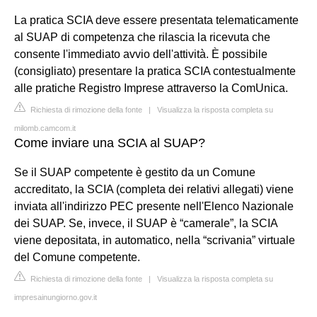
La pratica SCIA deve essere presentata telematicamente
al SUAP di competenza che rilascia la ricevuta che
consente l'immediato avvio dell'attività. È possibile
(consigliato) presentare la pratica SCIA contestualmente
alle pratiche Registro Imprese attraverso la ComUnica.
Richiesta di rimozione della fonte
|
Visualizza la risposta completa su
milomb.camcom.it
Come inviare una SCIA al SUAP?
Se il SUAP competente è gestito da un Comune
accreditato, la SCIA (completa dei relativi allegati) viene
inviata all'indirizzo PEC presente nell'Elenco Nazionale
dei SUAP. Se, invece, il SUAP è “camerale”, la SCIA
viene depositata, in automatico, nella “scrivania” virtuale
del Comune competente.
Richiesta di rimozione della fonte
|
Visualizza la risposta completa su
impresainungiorno.gov.it