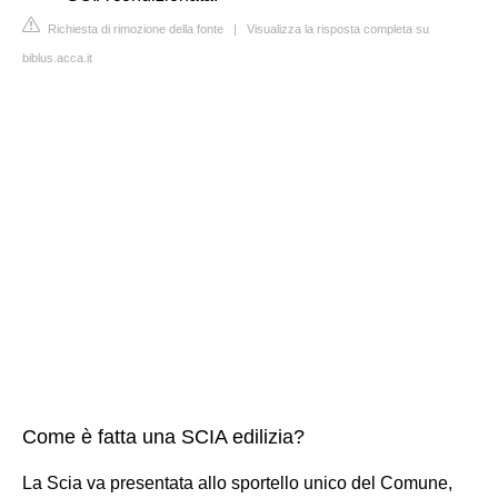
Richiesta di rimozione della fonte
|
Visualizza la risposta completa su
biblus.acca.it
Come è fatta una SCIA edilizia?
La Scia va presentata allo sportello unico del Comune,