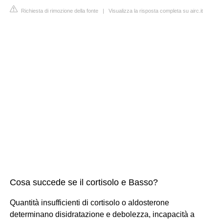
Richiesta di rimozione della fonte
|
Visualizza la risposta completa su airc.it
Cosa succede se il cortisolo e Basso?
Quantità insufficienti di cortisolo o aldosterone
determinano disidratazione e debolezza, incapacità a