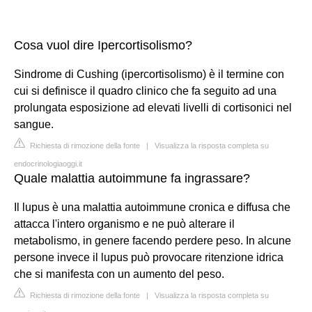
Cosa vuol dire Ipercortisolismo?
Sindrome di Cushing (ipercortisolismo) è il termine con
cui si definisce il quadro clinico che fa seguito ad una
prolungata esposizione ad elevati livelli di cortisonici nel
sangue.
Richiesta di rimozione della fonte
|
Visualizza la risposta completa su
endocrinologiaoggi.it
Quale malattia autoimmune fa ingrassare?
Il lupus è una malattia autoimmune cronica e diffusa che
attacca l'intero organismo e ne può alterare il
metabolismo, in genere facendo perdere peso. In alcune
persone invece il lupus può provocare ritenzione idrica
che si manifesta con un aumento del peso.
Richiesta di rimozione della fonte
|
Visualizza la risposta completa su