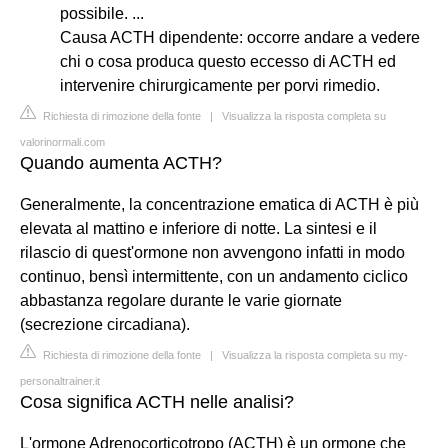
possibile. ...
Causa ACTH dipendente: occorre andare a vedere
chi o cosa produca questo eccesso di ACTH ed
intervenire chirurgicamente per porvi rimedio.
Richiesta di rimozione della fonte
|
Visualizza la risposta completa su
valorinormali.com
Quando aumenta ACTH?
Generalmente, la concentrazione ematica di ACTH è più
elevata al mattino e inferiore di notte. La sintesi e il
rilascio di quest'ormone non avvengono infatti in modo
continuo, bensì intermittente, con un andamento ciclico
abbastanza regolare durante le varie giornate
(secrezione circadiana).
Richiesta di rimozione della fonte
|
Visualizza la risposta completa su my-
personaltrainer.it
Cosa significa ACTH nelle analisi?
L'ormone Adrenocorticotropo (ACTH) è un ormone che