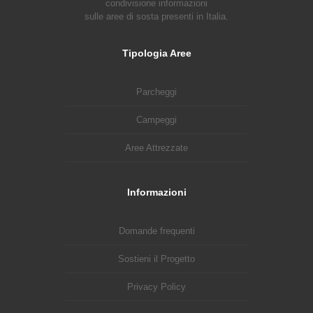
condivisione informazioni
sulle aree di sosta presenti in Italia.
Tipologia Aree
Parcheggi
Campeggi
Aree Attrezzate
Informazioni
Domande frequenti
Sostieni il Progetto
Privacy Policy