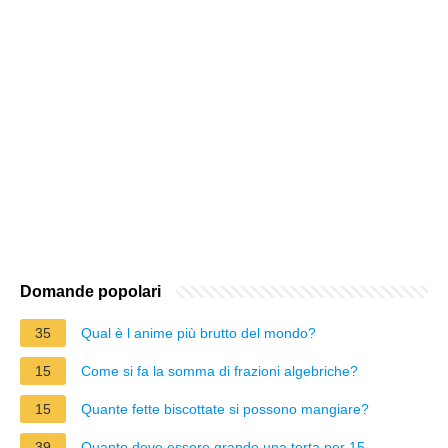
Domande popolari
35
Qual è l anime più brutto del mondo?
15
Come si fa la somma di frazioni algebriche?
15
Quante fette biscottate si possono mangiare?
39
Quanto deve essere grande una torta per 15