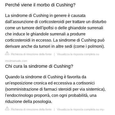
Perché viene il morbo di Cushing?
La sindrome di Cushing in genere è causata
dall'assunzione di corticosteroidi per trattare un disturbo
come un tumore dell'ipofisi o delle ghiandole surrenali
che induce le ghiandole surrenali a produrre
corticosteroidi in eccesso. La sindrome di Cushing può
derivare anche da tumori in altre sedi (come i polmoni).
Richiesta di rimozione della fonte
|
Visualizza la risposta completa su
msdmanuals.com
Chi cura la sindrome di Cushing?
Quando la sindrome di Cushing è favorita da
un'esposizione cronica ed eccessiva a cortisonici
(somministrazione di farmaci steroidi per via sistemica),
l'endocrinologo proporrà, con ogni probabilità, una
riduzione della posologia.
Richiesta di rimozione della fonte
|
Visualizza la risposta completa su my-