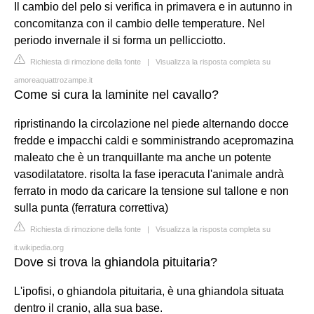
Il cambio del pelo si verifica in primavera e in autunno in
concomitanza con il cambio delle temperature. Nel
periodo invernale il si forma un pellicciotto.
Richiesta di rimozione della fonte
|
Visualizza la risposta completa su
amoreaquattrozampe.it
Come si cura la laminite nel cavallo?
ripristinando la circolazione nel piede alternando docce
fredde e impacchi caldi e somministrando acepromazina
maleato che è un tranquillante ma anche un potente
vasodilatatore. risolta la fase iperacuta l'animale andrà
ferrato in modo da caricare la tensione sul tallone e non
sulla punta (ferratura correttiva)
Richiesta di rimozione della fonte
|
Visualizza la risposta completa su
it.wikipedia.org
Dove si trova la ghiandola pituitaria?
L'ipofisi, o ghiandola pituitaria, è una ghiandola situata
dentro il cranio, alla sua base.