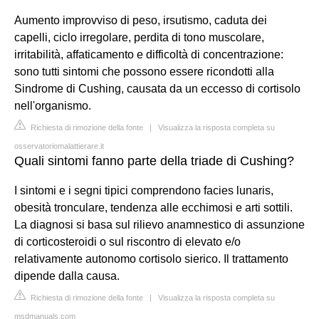
Aumento improvviso di peso, irsutismo, caduta dei
capelli, ciclo irregolare, perdita di tono muscolare,
irritabilità, affaticamento e difficoltà di concentrazione:
sono tutti sintomi che possono essere ricondotti alla
Sindrome di Cushing, causata da un eccesso di cortisolo
nell'organismo.
Richiesta di rimozione della fonte
|
Visualizza la risposta completa su
osservatoriomalattierare.it
Quali sintomi fanno parte della triade di Cushing?
I sintomi e i segni tipici comprendono facies lunaris,
obesità tronculare, tendenza alle ecchimosi e arti sottili.
La diagnosi si basa sul rilievo anamnestico di assunzione
di corticosteroidi o sul riscontro di elevato e/o
relativamente autonomo cortisolo sierico. Il trattamento
dipende dalla causa.
Richiesta di rimozione della fonte
|
Visualizza la risposta completa su
msdmanuals.com