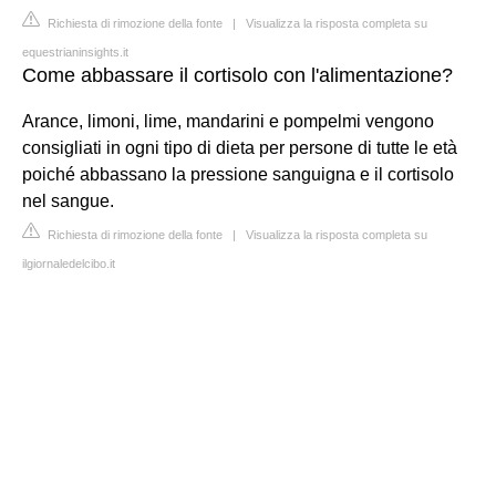
Richiesta di rimozione della fonte
|
Visualizza la risposta completa su
equestrianinsights.it
Come abbassare il cortisolo con l'alimentazione?
Arance, limoni, lime, mandarini e pompelmi vengono
consigliati in ogni tipo di dieta per persone di tutte le età
poiché abbassano la pressione sanguigna e il cortisolo
nel sangue.
Richiesta di rimozione della fonte
|
Visualizza la risposta completa su
ilgiornaledelcibo.it