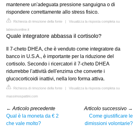
mantenere un'adeguata pressione sanguigna o di
rispondere correttamente allo stress fisico.
Richiesta di rimozione della fonte
|
Visualizza la risposta completa su
labtestsonline.it
Quale integratore abbassa il cortisolo?
Il 7-cheto DHEA, che è venduto come integratore da
banco in U.S.A., è importante per la riduzione del
cortisolo. Secondo i ricercatori il 7-cheto DHEA
ridurrebbe l'attività dell'enzima che converte i
glucocorticoidi inattivi, nella loro forma attiva.
Richiesta di rimozione della fonte
|
Visualizza la risposta completa su
massimospattini.com
←
Articolo precedente
Articolo successivo
→
Qual è la moneta da € 2
Come giustificare le
che vale molto?
dimissioni volontarie?