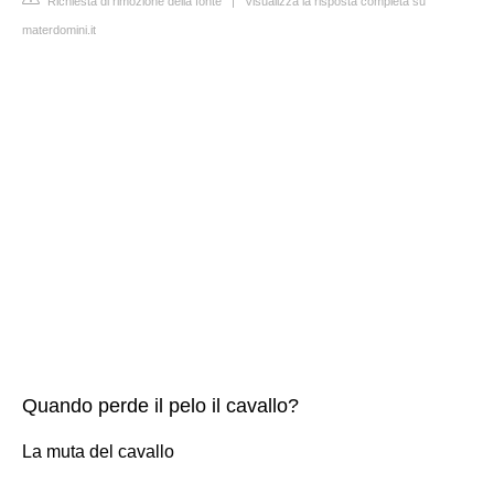
Richiesta di rimozione della fonte
|
Visualizza la risposta completa su
materdomini.it
Quando perde il pelo il cavallo?
La muta del cavallo