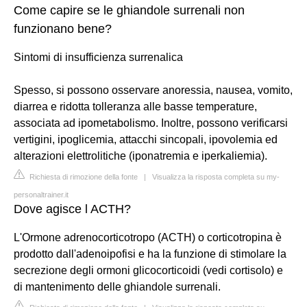
Come capire se le ghiandole surrenali non
funzionano bene?
Sintomi di insufficienza surrenalica
Spesso, si possono osservare anoressia, nausea, vomito,
diarrea e ridotta tolleranza alle basse temperature,
associata ad ipometabolismo. Inoltre, possono verificarsi
vertigini, ipoglicemia, attacchi sincopali, ipovolemia ed
alterazioni elettrolitiche (iponatremia e iperkaliemia).
Richiesta di rimozione della fonte
|
Visualizza la risposta completa su my-
personaltrainer.it
Dove agisce l ACTH?
L'Ormone adrenocorticotropo (ACTH) o corticotropina è
prodotto dall'adenoipofisi e ha la funzione di stimolare la
secrezione degli ormoni glicocorticoidi (vedi cortisolo) e
di mantenimento delle ghiandole surrenali.