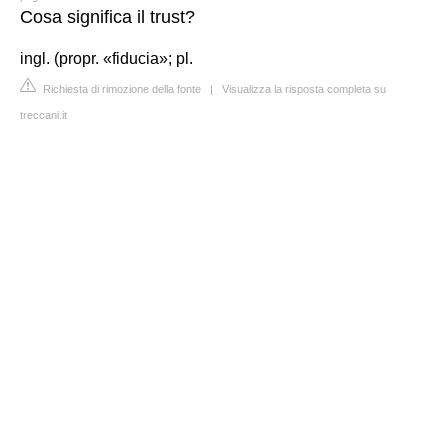
Cosa significa il trust?
ingl. (propr. «fiducia»; pl.
Richiesta di rimozione della fonte
|
Visualizza la risposta completa su
treccani.it