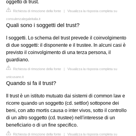
oggetto di trust.
Richiesta di rimozione della fonte
|
Visualizza la risposta completa su
consulenzalegaleitalia.it
Quali sono i soggetti del trust?
I soggetti. Lo schema del trust prevede il coinvolgimento
di due soggetti: il disponente e il trustee. In alcuni casi è
previsto il coinvolgimento di una terza persona, il
guardiano.
Richiesta di rimozione della fonte
|
Visualizza la risposta completa su
unicusano.it
Quando si fa il trust?
Il trust è un istituto mutuato dai sistemi di common law e
ricorre quando un soggetto (cd. settlor) sottopone dei
beni, con atto mortis causa o inter vivos, sotto il controllo
di un altro soggetto (cd. trustee) nell'interesse di un
beneficiario o di un fine specifico.
Richiesta di rimozione della fonte
|
Visualizza la risposta completa su