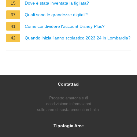
15
Dove è stata inventata la figliata?
37
Quali sono le grandezze digitali?
41
Come condividere l'account Disney Plus?
42
Quando inizia l'anno scolastico 2023 24 in Lombardia?
Contattaci
Progetto amatoriale di
condivisione informazioni
sulle aree di sosta presenti in Italia.
Tipologia Aree