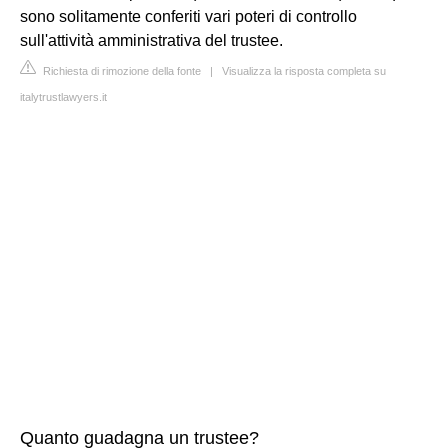
sono solitamente conferiti vari poteri di controllo
sull'attività amministrativa del trustee.
Richiesta di rimozione della fonte
|
Visualizza la risposta completa su
italytrustlawyers.it
Quanto guadagna un trustee?