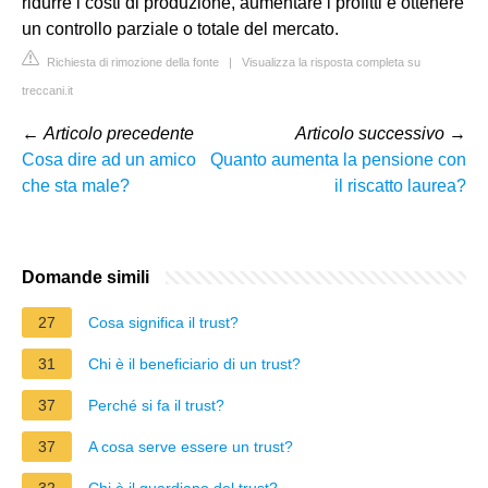
ridurre i costi di produzione, aumentare i profitti e ottenere
un controllo parziale o totale del mercato.
Richiesta di rimozione della fonte
|
Visualizza la risposta completa su
treccani.it
←
Articolo precedente
Articolo successivo
→
Cosa dire ad un amico
Quanto aumenta la pensione con
che sta male?
il riscatto laurea?
Domande simili
27
Cosa significa il trust?
31
Chi è il beneficiario di un trust?
37
Perché si fa il trust?
37
A cosa serve essere un trust?
32
Chi è il guardiano del trust?