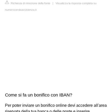
Richiesta di rimozione della fonte
|
Visualizza la risposta completa su
numeroverdeassistenza.it
Come si fa un bonifico con IBAN?
Per poter inviare un bonifico online devi accedere all'area
riservata della tua banca o delle poste e inserire