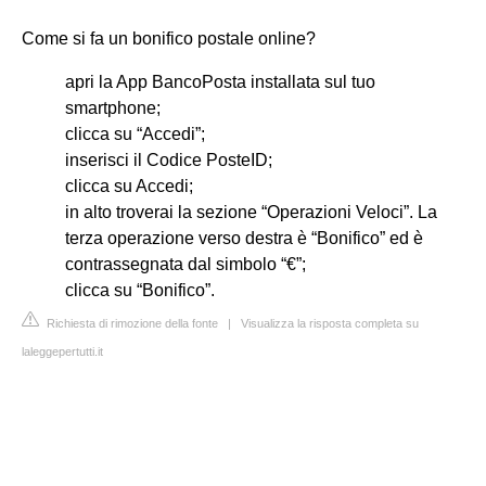
Come si fa un bonifico postale online?
apri la App BancoPosta installata sul tuo
smartphone;
clicca su “Accedi”;
inserisci il Codice PosteID;
clicca su Accedi;
in alto troverai la sezione “Operazioni Veloci”. La
terza operazione verso destra è “Bonifico” ed è
contrassegnata dal simbolo “€”;
clicca su “Bonifico”.
Richiesta di rimozione della fonte
|
Visualizza la risposta completa su
laleggepertutti.it