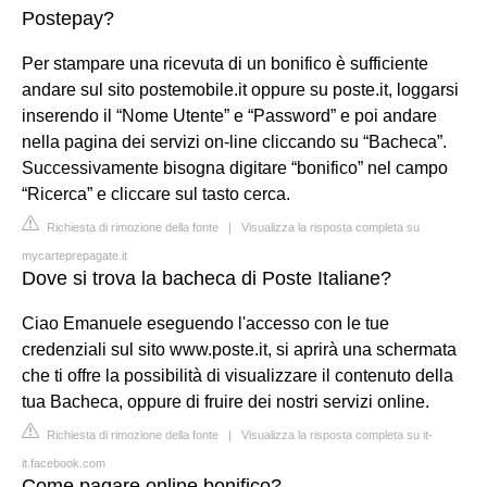
Postepay?
Per stampare una ricevuta di un bonifico è sufficiente
andare sul sito postemobile.it oppure su poste.it, loggarsi
inserendo il “Nome Utente” e “Password” e poi andare
nella pagina dei servizi on-line cliccando su “Bacheca”.
Successivamente bisogna digitare “bonifico” nel campo
“Ricerca” e cliccare sul tasto cerca.
Richiesta di rimozione della fonte
|
Visualizza la risposta completa su
mycarteprepagate.it
Dove si trova la bacheca di Poste Italiane?
Ciao Emanuele eseguendo l'accesso con le tue
credenziali sul sito www.poste.it, si aprirà una schermata
che ti offre la possibilità di visualizzare il contenuto della
tua Bacheca, oppure di fruire dei nostri servizi online.
Richiesta di rimozione della fonte
|
Visualizza la risposta completa su it-
it.facebook.com
Come pagare online bonifico?