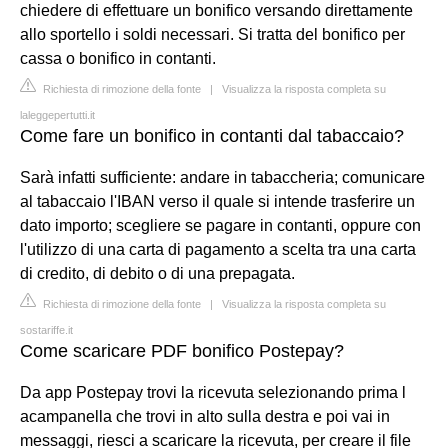
chiedere di effettuare un bonifico versando direttamente
allo sportello i soldi necessari. Si tratta del bonifico per
cassa o bonifico in contanti.
Richiesta di rimozione della fonte
|
Visualizza la risposta completa su
laleggepertutti.it
Come fare un bonifico in contanti dal tabaccaio?
Sarà infatti sufficiente: andare in tabaccheria; comunicare
al tabaccaio l'IBAN verso il quale si intende trasferire un
dato importo; scegliere se pagare in contanti, oppure con
l'utilizzo di una carta di pagamento a scelta tra una carta
di credito, di debito o di una prepagata.
Richiesta di rimozione della fonte
|
Visualizza la risposta completa su
sostariffe.it
Come scaricare PDF bonifico Postepay?
Da app Postepay trovi la ricevuta selezionando prima l
acampanella che trovi in alto sulla destra e poi vai in
messaggi, riesci a scaricare la ricevuta, per creare il file