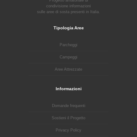
Progetto amatoriale di
condivisione informazioni
sulle aree di sosta presenti in Italia.
Tipologia Aree
Parcheggi
Campeggi
Aree Attrezzate
Informazioni
Domande frequenti
Sostieni il Progetto
Privacy Policy