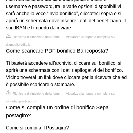
username e password, tra le varie opzioni disponibili vi
sarà anche la voce “invia bonifico”, cliccateci sopra e si
aprirà un schermata dove inserire i dati del beneficiario, il
suo IBAN e l'importo da inviare ...
Richiesta di rimozione della fonte
|
Visualizza la risposta completa su
diamoglicredito.it
Come scaricare PDF bonifico Bancoposta?
Tì basterà accedere all'archivio, cliccare sul bonifico, si
aprirà una schermata con i dati riepilogativi del bonifico.
Vicino troverai un link dove cliccare per la ricevuta che ed
è possibile scaricare o stampare.
Richiesta di rimozione della fonte
|
Visualizza la risposta completa su
monetadiplastica.com
Come si compila un ordine di bonifico Sepa
postagiro?
Come si compila il Postagiro?