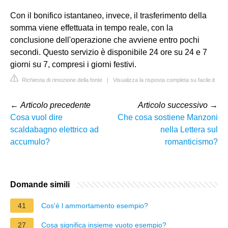
Con il bonifico istantaneo, invece, il trasferimento della
somma viene effettuata in tempo reale, con la
conclusione dell'operazione che avviene entro pochi
secondi. Questo servizio è disponibile 24 ore su 24 e 7
giorni su 7, compresi i giorni festivi.
Richiesta di rimozione della fonte
|
Visualizza la risposta completa su facile.it
←
Articolo precedente
Articolo successivo
→
Cosa vuol dire
Che cosa sostiene Manzoni
scaldabagno elettrico ad
nella Lettera sul
accumulo?
romanticismo?
Domande simili
41
Cos'è l ammortamento esempio?
27
Cosa significa insieme vuoto esempio?