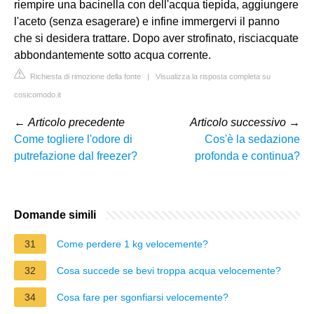
riempire una bacinella con dell'acqua tiepida, aggiungere
l'aceto (senza esagerare) e infine immergervi il panno
che si desidera trattare. Dopo aver strofinato, risciacquate
abbondantemente sotto acqua corrente.
Richiesta di rimozione della fonte
|
Visualizza la risposta completa su
cosicomodo.it
←
Articolo precedente
Articolo successivo
→
Come togliere l'odore di
Cos'è la sedazione
putrefazione dal freezer?
profonda e continua?
Domande simili
31
Come perdere 1 kg velocemente?
32
Cosa succede se bevi troppa acqua velocemente?
34
Cosa fare per sgonfiarsi velocemente?