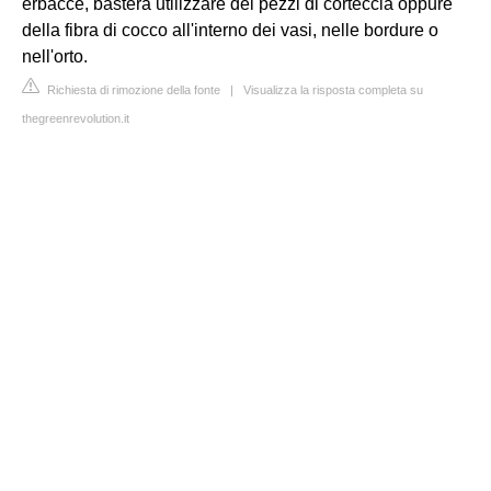
erbacce, basterà utilizzare dei pezzi di corteccia oppure
della fibra di cocco all'interno dei vasi, nelle bordure o
nell'orto.
Richiesta di rimozione della fonte
|
Visualizza la risposta completa su
thegreenrevolution.it