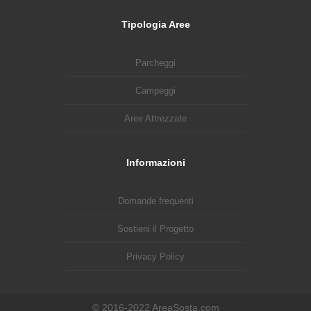
Tipologia Aree
Parcheggi
Campeggi
Aree Attrezzate
Informazioni
Domande frequenti
Sostieni il Progetto
Privacy Policy
© 2016-2022 AreaSosta.com