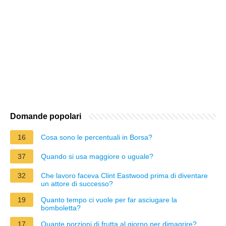
Domande popolari
16
Cosa sono le percentuali in Borsa?
37
Quando si usa maggiore o uguale?
32
Che lavoro faceva Clint Eastwood prima di diventare
un attore di successo?
19
Quanto tempo ci vuole per far asciugare la
bomboletta?
17
Quante porzioni di frutta al giorno per dimagrire?