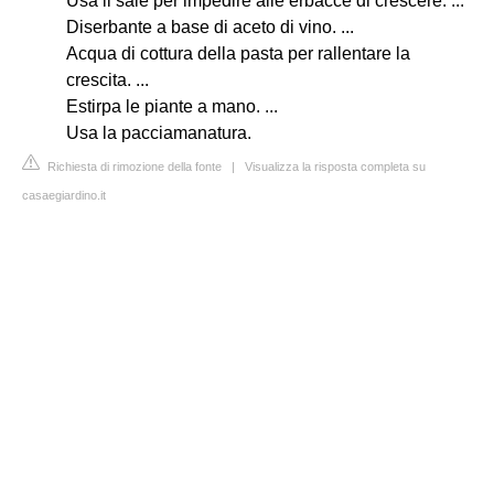
Usa il sale per impedire alle erbacce di crescere. ...
Diserbante a base di aceto di vino. ...
Acqua di cottura della pasta per rallentare la
crescita. ...
Estirpa le piante a mano. ...
Usa la pacciamanatura.
Richiesta di rimozione della fonte
|
Visualizza la risposta completa su
casaegiardino.it