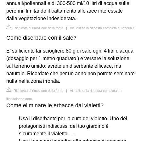
annuali/poliennali e di 300-500 ml/10 litri di acqua sulle
perenni, limitando il trattamento alle aree interessate
dalla vegetazione indesiderata.
Richiesta di rimozione della fonte
|
Visualizza la risposta completa su azeria.it
Come diserbare con il sale?
E' sufficiente far sciogliere 80 g di sale ogni 4 litri d'acqua
(dosaggio per 1 metro quadrato ) e versare la soluzione
sul terreno umido: avrete un diserbante efficace, ma
naturale. Ricordate che per un anno non potrete seminare
nulla nella zona irrorata.
Richiesta di rimozione della fonte
|
Visualizza la risposta completa su
ifioridelbene.com
Come eliminare le erbacce dai vialetti?
Usa il diserbante per la cura del vialetto. Uno dei
protagonisti indiscussi del tuo giardino è
sicuramente il vialetto. ...