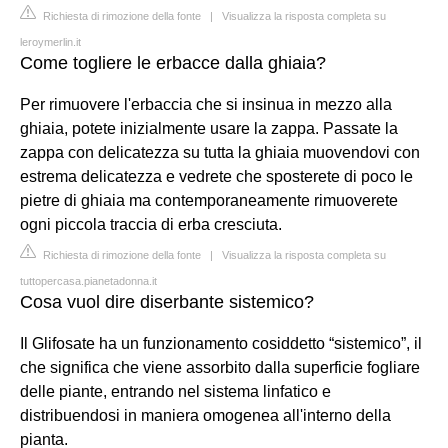
Richiesta di rimozione della fonte
|
Visualizza la risposta completa su
leroymerlin.it
Come togliere le erbacce dalla ghiaia?
Per rimuovere l'erbaccia che si insinua in mezzo alla
ghiaia, potete inizialmente usare la zappa. Passate la
zappa con delicatezza su tutta la ghiaia muovendovi con
estrema delicatezza e vedrete che sposterete di poco le
pietre di ghiaia ma contemporaneamente rimuoverete
ogni piccola traccia di erba cresciuta.
Richiesta di rimozione della fonte
|
Visualizza la risposta completa su
tuttopercasa.pianetadonna.it
Cosa vuol dire diserbante sistemico?
Il Glifosate ha un funzionamento cosiddetto “sistemico”, il
che significa che viene assorbito dalla superficie fogliare
delle piante, entrando nel sistema linfatico e
distribuendosi in maniera omogenea all'interno della
pianta.