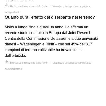
Richiesta di rimozione della fonte
|
Visualizza la risposta completa su
zapigarden.it
Quanto dura l'effetto del diserbante nel terreno?
Molto a lungo: fino a quasi un anno. Lo afferma un
recente studio condotto in Europa dal Joint Reserch
Centre della Commissione Ue assieme a due università
danesi – Wageningen e Rikilt – che sul 45% dei 317
campioni di terreno coltivabile ha trovato tracce
dell'erbicida.
Richiesta di rimozione della fonte
|
Visualizza la risposta completa su
cambialaterra.it