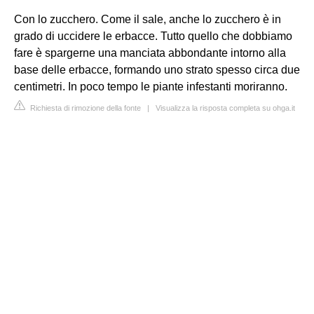
Con lo zucchero. Come il sale, anche lo zucchero è in
grado di uccidere le erbacce. Tutto quello che dobbiamo
fare è spargerne una manciata abbondante intorno alla
base delle erbacce, formando uno strato spesso circa due
centimetri. In poco tempo le piante infestanti moriranno.
Richiesta di rimozione della fonte
|
Visualizza la risposta completa su ohga.it