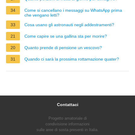
34
Come si cancellano i messaggi su WhatsApp prima
che vengano letti?
33
Cosa usano gli astronauti negli addestramenti?
21
Come capire se una gallina sta per morire?
20
Quanto prende di pensione un vescovo?
31
Quando ci sarà la prossima rottamazione quater?
Contattaci
Progetto amatoriale di
condivisione informazioni
sulle aree di sosta presenti in Italia.