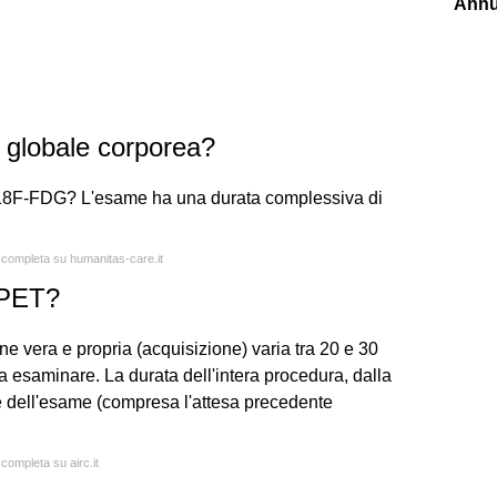
Annu
globale corporea?
 18F-FDG? L'esame ha una durata complessiva di
a completa su humanitas-care.it
 PET?
ne vera e propria (acquisizione) varia tra 20 e 30
 esaminare. La durata dell'intera procedura, dalla
e dell'esame (compresa l'attesa precedente
 completa su airc.it