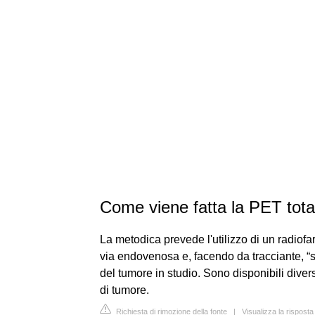
Come viene fatta la PET tota
La metodica prevede l'utilizzo di un radiof
via endovenosa e, facendo da tracciante, “sv
del tumore in studio. Sono disponibili diver
di tumore.
Richiesta di rimozione della fonte
|
Visualizza la rispost