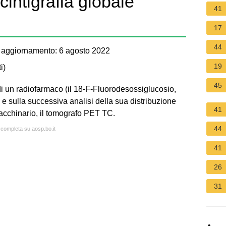
intigrafia globale
41
17
44
 aggiornamento: 6 agosto 2022
19
i
)
45
di un radiofarmaco (il 18-F-Fluorodesossiglucosio,
e sulla successiva analisi della sua distribuzione
41
acchinario, il tomografo PET TC.
44
a completa su aosp.bo.it
41
26
31