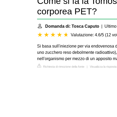
Come si fa la Tomosc
corporea PET?
Domanda di: Tosca Caputo
| Ultimo
Valutazione: 4.6/5
(
12 vot
Si basa sull'iniezione per via endovenosa 
uno zucchero reso debolmente radioattivo), 
nell'organismo per mezzo di un apposito m
Richiesta di rimozione della fonte
|
Visualizza la rispost