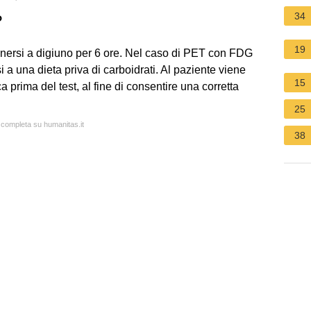
34
?
19
tenersi a digiuno per 6 ore. Nel caso di PET con FDG
i a una dieta priva di carboidrati. Al paziente viene
15
 prima del test, al fine di consentire una corretta
25
a completa su humanitas.it
38