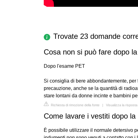
Trovate 23 domande corre
Cosa non si può fare dopo l
Dopo l'esame PET
Si consiglia di bere abbondantemente, per f
precauzione, anche se la quantità di radioa
stare lontani da donne incinte e bambini pe
Richiesta di rimozione della fonte
|
Visualizza la rispost
Come lavare i vestiti dopo l
È possibile utilizzare il normale detersivo per
indumenti non sono venuti a contatto con i l