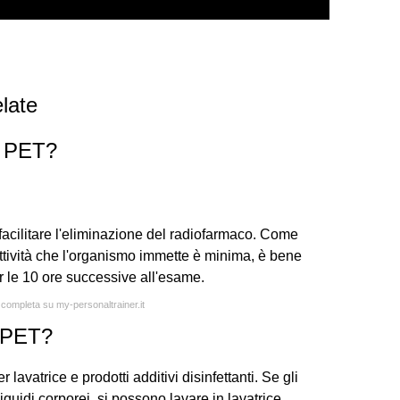
late
a PET?
acilitare l'eliminazione del radiofarmaco. Come
ttività che l'organismo immette è minima, è bene
r le 10 ore successive all'esame.
a completa su my-personaltrainer.it
a PET?
 lavatrice e prodotti additivi disinfettanti. Se gli
iquidi corporei, si possono lavare in lavatrice