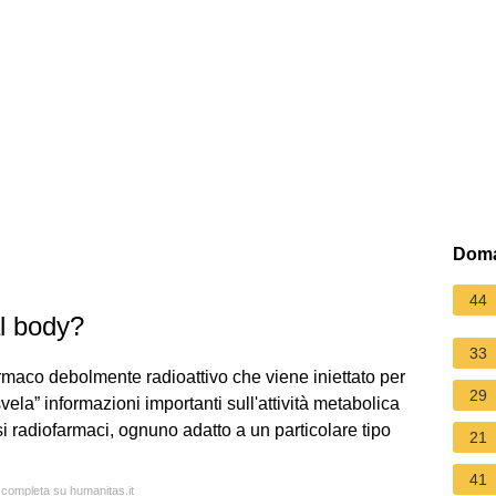
Doma
44
l body?
33
armaco debolmente radioattivo che viene iniettato per
29
ela” informazioni importanti sull'attività metabolica
si radiofarmaci, ognuno adatto a un particolare tipo
21
41
a completa su humanitas.it