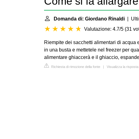
Come si fa allargare
Domanda di: Giordano Rinaldi
| Ulti
Valutazione: 4.7/5
(
31 vot
Riempite dei sacchetti alimentari di acqua e i
in una busta e mettetele nel freezer per qua
alimentare ghiaccerà e il ghiaccio, espande
Richiesta di rimozione della fonte
|
Visualizza la rispost