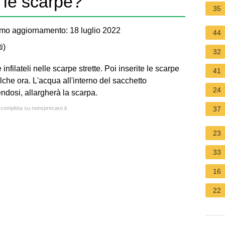
 le scarpe?
35
mo aggiornamento: 18 luglio 2022
44
i
)
32
nfilateli nelle scarpe strette. Poi inserite le scarpe
41
lche ora. L'acqua all'interno del sacchetto
24
ndosi, allargherà la scarpa.
a completa su nonsprecare.it
37
23
33
16
22