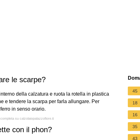
gare le scarpe?
Doma
45
interno della calzatura e ruota la rotella in plastica
one e tendere la scarpa per farla allungare. Per
18
 ferro in senso orario.
16
 completa su calzolaiopalazzofiore.it
35
tte con il phon?
43