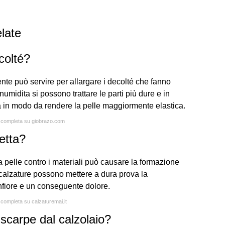
late
colté?
nte può servire per allargare i decolté che fanno
numidita si possono trattare le parti più dure e in
a in modo da rendere la pelle maggiormente elastica.
ta completa su giobrazo.com
etta?
la pelle contro i materiali può causare la formazione
le calzature possono mettere a dura prova la
gonfiore e un conseguente dolore.
a completa su calzaturemai.it
 scarpe dal calzolaio?