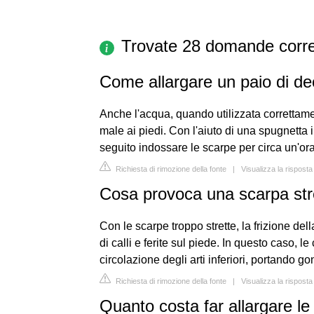
Trovate 28 domande corre
Come allargare un paio di de
Anche l'acqua, quando utilizzata correttame
male ai piedi. Con l'aiuto di una spugnetta i
seguito indossare le scarpe per circa un'or
Richiesta di rimozione della fonte
|
Visualizza la rispos
Cosa provoca una scarpa str
Con le scarpe troppo strette, la frizione del
di calli e ferite sul piede. In questo caso, 
circolazione degli arti inferiori, portando 
Richiesta di rimozione della fonte
|
Visualizza la rispost
Quanto costa far allargare le