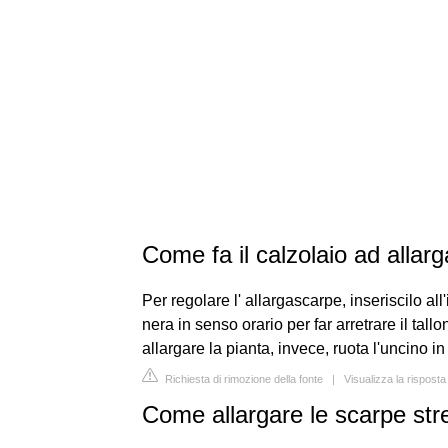
Come fa il calzolaio ad allar
Per regolare l' allargascarpe, inseriscilo all'
nera in senso orario per far arretrare il tall
allargare la pianta, invece, ruota l'uncino in
Richiesta di rimozione della fonte
|
Visualizza la risposta
Come allargare le scarpe stre