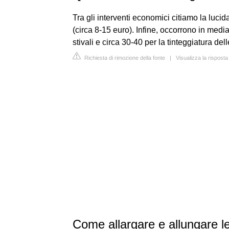
Tra gli interventi economici citiamo la lucid
(circa 8-15 euro). Infine, occorrono in medi
stivali e circa 30-40 per la tinteggiatura del
Richiesta di rimozione della fonte
|
Visualizza la risposta
Come allargare e allungare l