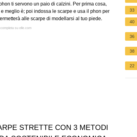
 phon ti servono un paio di calzini. Per prima cosa,
33
e meglio è; poi indossa le scarpe e usa il phon per
permetterà alle scarpe di modellarsi al tuo piede.
40
a completa su elle.com
36
38
22
ARPE STRETTE CON 3 METODI