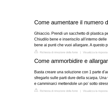
Come aumentare il numero d
Ghiaccio. Prendi un sacchetto di plastica pe
Chiudilo bene e inseriscilo all'interno delle
bene ai punti che vuoi allargare. A questo pu
Richiesta di rimozione della fonte
|
Visualizza la rispost
Come ammorbidire e allargar
Basta creare una soluzione con 1 parte d'ac
sfregarlo sulle parti dure della scarpa. Una
e camminarci mettendole un po' sotto stress
Richiesta di rimozione della fonte
|
Visualizza la rispost