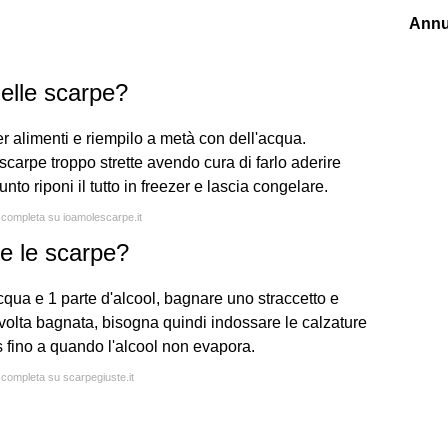
Annu
elle scarpe?
r alimenti e riempilo a metà con dell'acqua.
 scarpe troppo strette avendo cura di farlo aderire
nto riponi il tutto in freezer e lascia congelare.
a completa su ioamolescarpe.it
e le scarpe?
qua e 1 parte d'alcool, bagnare uno straccetto e
 volta bagnata, bisogna quindi indossare le calzature
 fino a quando l'alcool non evapora.
a completa su scarpegiuste.it