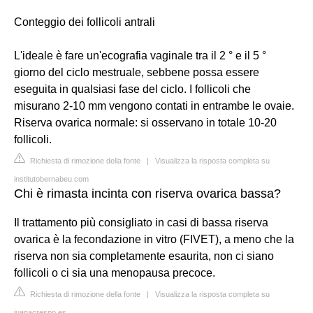
Conteggio dei follicoli antrali
L'ideale è fare un'ecografia vaginale tra il 2 ° e il 5 °
giorno del ciclo mestruale, sebbene possa essere
eseguita in qualsiasi fase del ciclo. I follicoli che
misurano 2-10 mm vengono contati in entrambe le ovaie.
Riserva ovarica normale: si osservano in totale 10-20
follicoli.
Richiesta di rimozione della fonte
|
Visualizza la risposta completa su
institutobernabeu.com
Chi è rimasta incinta con riserva ovarica bassa?
Il trattamento più consigliato in casi di bassa riserva
ovarica è la fecondazione in vitro (FIVET), a meno che la
riserva non sia completamente esaurita, non ci siano
follicoli o ci sia una menopausa precoce.
Richiesta di rimozione della fonte
|
Visualizza la risposta completa su
juanacrespo.es