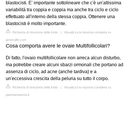
blastocisti. E' importante sottolineare che c'è un'altissima
variabilità tra coppia e coppia ma anche tra ciclo e ciclo
effettuato all'interno della stessa coppia. Ottenere una
blastocisti è molto importante.
Richiesta di rimozione della fonte
|
Visualizza la risposta completa su
generalife.com
Cosa comporta avere le ovaie Multifollicolari?
Di fatto, l'ovaio multifollicolare non arreca alcun disturbo,
ma potrebbe creare alcuni sbarzi ormonali che portano ad
assenza di ciclo, ad acne (anche tardiva) e a
un'eccessiva crescita della peluria su tutto il corpo.
Richiesta di rimozione della fonte
|
Visualizza la risposta completa su
pianetamamma.it