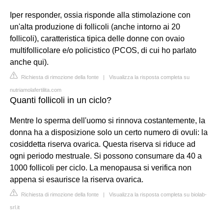
Iper responder, ossia risponde alla stimolazione con
un'alta produzione di follicoli (anche intorno ai 20
follicoli), caratteristica tipica delle donne con ovaio
multifollicolare e/o policistico (PCOS, di cui ho parlato
anche qui).
Richiesta di rimozione della fonte
|
Visualizza la risposta completa su
nutriamolafertilita.com
Quanti follicoli in un ciclo?
Mentre lo sperma dell'uomo si rinnova costantemente, la
donna ha a disposizione solo un certo numero di ovuli: la
cosiddetta riserva ovarica. Questa riserva si riduce ad
ogni periodo mestruale. Si possono consumare da 40 a
1000 follicoli per ciclo. La menopausa si verifica non
appena si esaurisce la riserva ovarica.
Richiesta di rimozione della fonte
|
Visualizza la risposta completa su biolab-
srl.it