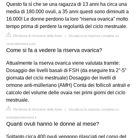
Questo fa sì che se una ragazza di 13 anni ha circa una
media di 180.000 ovuli, a 35 anni questi sono diminuiti a
16.000! Le donne perdono la loro “riserva ovarica” molto
tempo prima di perdere la regolarità del ciclo mestruale.
Richiesta di rimozione della fonte
|
Visualizza la risposta completa su
centrodemetra.com
Come si fa a vedere la riserva ovarica?
Attualmente la riserva ovarica viene valutata tramite:
Dosaggio dei livelli basali di FSH (da eseguire tra 2°-5°
giornata del ciclo mestruale) Dosaggio dei livelli di
ormone anti-mülleriano (AMH) Conta dei follicoli antrali e
calcolo del volume delle ovaia nei primi giorni del ciclo
mestruale.
Richiesta di rimozione della fonte
|
Visualizza la risposta completa su
ambulatoridemetra.it
Quanti ovuli hanno le donne al mese?
Soltanto circa 400 ovuli vengono rilasciati nel corso del