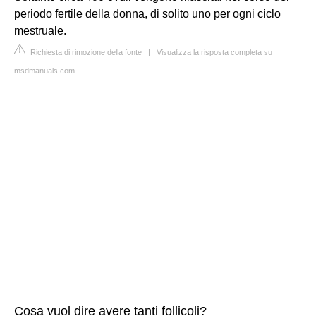
periodo fertile della donna, di solito uno per ogni ciclo
mestruale.
Richiesta di rimozione della fonte
|
Visualizza la risposta completa su
msdmanuals.com
Cosa vuol dire avere tanti follicoli?