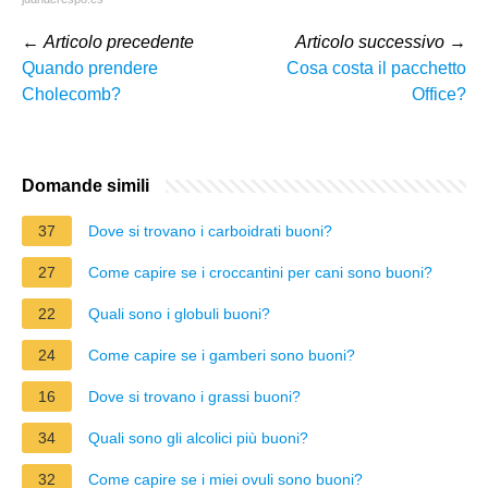
←
Articolo precedente
Articolo successivo
→
Quando prendere
Cosa costa il pacchetto
Cholecomb?
Office?
Domande simili
37
Dove si trovano i carboidrati buoni?
27
Come capire se i croccantini per cani sono buoni?
22
Quali sono i globuli buoni?
24
Come capire se i gamberi sono buoni?
16
Dove si trovano i grassi buoni?
34
Quali sono gli alcolici più buoni?
32
Come capire se i miei ovuli sono buoni?