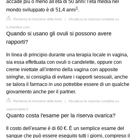
accade più o meno all'età di 50 anni: l'età media nel
1
mondo sviluppato è di 51,4 anni
.
Richiesta di rimozione della fonte
|
Visualizza la risposta completa su
it.clearblue.com
Quando si usano gli ovuli si possono avere
rapporti?
In linea di principio durante una terapia locale in vagina,
sia essa effettuata con ovuli o candelette, oppure con
creme iniettate all'interno della vagina con apposite
siringhe, si consiglia di evitare i rapporti sessuali, anche
se talora il farmaco in uso potrebbe essere di un qualche
giovamento anche per il partner.
Richiesta di rimozione della fonte
|
Visualizza la risposta completa su
saperesalute.it
Quanto costa l'esame per la riserva ovarica?
Il costo dell'esame è di 60 €. È un semplice esame del
sangue che può essere eseguito tutti i giorni, compreso il