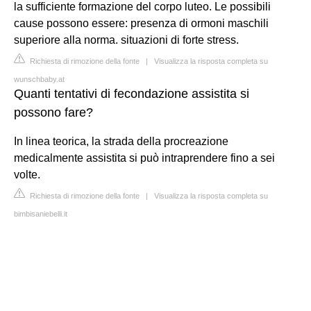
la sufficiente formazione del corpo luteo. Le possibili
cause possono essere: presenza di ormoni maschili
superiore alla norma. situazioni di forte stress.
Richiesta di rimozione della fonte
|
Visualizza la risposta completa su
wunschbaby.at
Quanti tentativi di fecondazione assistita si
possono fare?
In linea teorica, la strada della procreazione
medicalmente assistita si può intraprendere fino a sei
volte.
Richiesta di rimozione della fonte
|
Visualizza la risposta completa su
bimbisaniebelli.it