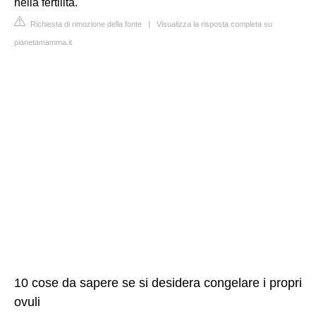
nella fertilità.
Richiesta di rimozione della fonte
|
Visualizza la risposta completa su
pianetamamma.it
10 cose da sapere se si desidera congelare i propri
ovuli