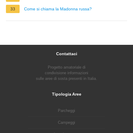
33
Come si chiama la Madonna russa?
Contattaci
Progetto amatoriale di
condivisione informazioni
sulle aree di sosta presenti in Italia.
Tipologia Aree
Parcheggi
Campeggi