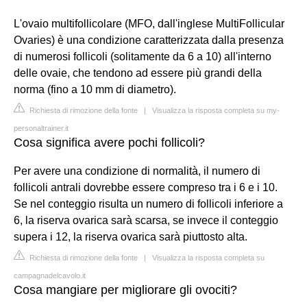
L'ovaio multifollicolare (MFO, dall'inglese MultiFollicular
Ovaries) è una condizione caratterizzata dalla presenza
di numerosi follicoli (solitamente da 6 a 10) all'interno
delle ovaie, che tendono ad essere più grandi della
norma (fino a 10 mm di diametro).
Richiesta di rimozione della fonte
|
Visualizza la risposta completa su my-
personaltrainer.it
Cosa significa avere pochi follicoli?
Per avere una condizione di normalità, il numero di
follicoli antrali dovrebbe essere compreso tra i 6 e i 10.
Se nel conteggio risulta un numero di follicoli inferiore a
6, la riserva ovarica sarà scarsa, se invece il conteggio
supera i 12, la riserva ovarica sarà piuttosto alta.
Richiesta di rimozione della fonte
|
Visualizza la risposta completa su
campagnadelcavolo.it
Cosa mangiare per migliorare gli ovociti?