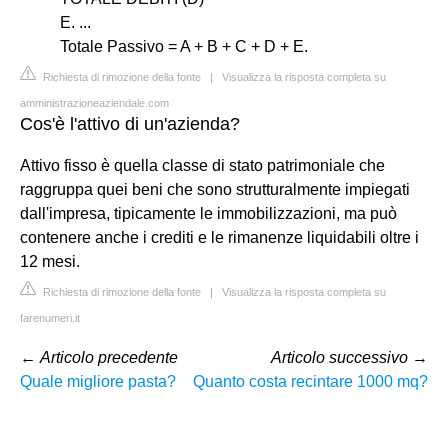
E. ...
Totale Passivo = A + B + C + D + E.
Richiesta di rimozione della fonte
|
Visualizza la risposta completa su
amministrazioneaziendale.com
Cos'è l'attivo di un'azienda?
Attivo fisso è quella classe di stato patrimoniale che
raggruppa quei beni che sono strutturalmente impiegati
dall'impresa, tipicamente le immobilizzazioni, ma può
contenere anche i crediti e le rimanenze liquidabili oltre i
12 mesi.
Richiesta di rimozione della fonte
|
Visualizza la risposta completa su
farenumeri.it
←
Articolo precedente
Articolo successivo
→
Quale migliore pasta?
Quanto costa recintare 1000 mq?