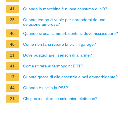
41
Quando la macchina è nuova consuma di più?
25
Quanto tempo ci vuole per riprendersi da una
delusione amorosa?
40
Quando si usa l'ammorbidente si deve risciacquare?
40
Come non farsi rubare la bici in garage?
21
Dove posizionare i sensori di allarme?
41
Come ritirare al fermopoint BRT?
17
Quante gocce di olio essenziale nell ammorbidente?
44
Quando è uscita la PS5?
21
Chi può installare le colonnine elettriche?