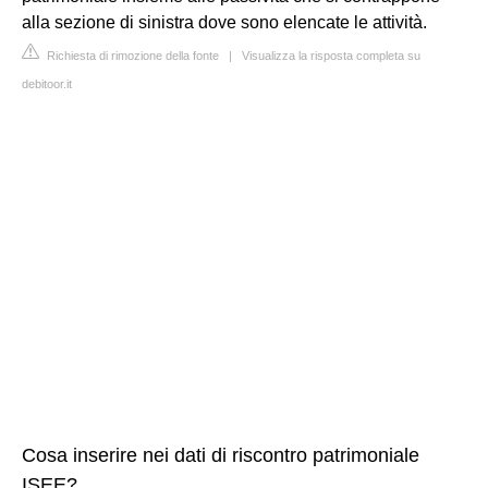
alla sezione di sinistra dove sono elencate le attività.
Richiesta di rimozione della fonte
|
Visualizza la risposta completa su
debitoor.it
Cosa inserire nei dati di riscontro patrimoniale
ISEE?