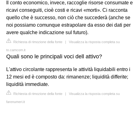
Il conto economico, invece, raccoglie risorse consumate e
ricavi conseguiti, cioè costi e ricavi «morti». Ci racconta
quello che è successo, non ciò che succederà (anche se
noi possiamo comunque estrapolare da esso dei dati per
avere qualche indicazione sul futuro).
Richiesta di rimozione della fonte
|
Visualizza la risposta completa su
to.camcom.it
Quali sono le principali voci dell attivo?
L'attivo circolante rappresenta le attività liquidabili entro i
12 mesi ed è composto da: rimanenze; liquidità differite;
liquidità immediate.
Richiesta di rimozione della fonte
|
Visualizza la risposta completa su
farenumeri.it