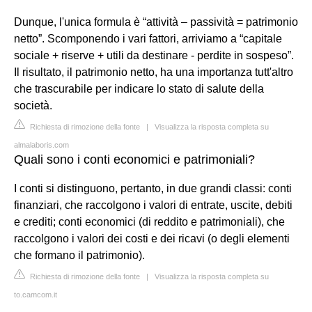
Dunque, l'unica formula è “attività – passività = patrimonio
netto”. Scomponendo i vari fattori, arriviamo a “capitale
sociale + riserve + utili da destinare - perdite in sospeso”.
Il risultato, il patrimonio netto, ha una importanza tutt'altro
che trascurabile per indicare lo stato di salute della
società.
Richiesta di rimozione della fonte
|
Visualizza la risposta completa su
almalaboris.com
Quali sono i conti economici e patrimoniali?
I conti si distinguono, pertanto, in due grandi classi: conti
finanziari, che raccolgono i valori di entrate, uscite, debiti
e crediti; conti economici (di reddito e patrimoniali), che
raccolgono i valori dei costi e dei ricavi (o degli elementi
che formano il patrimonio).
Richiesta di rimozione della fonte
|
Visualizza la risposta completa su
to.camcom.it