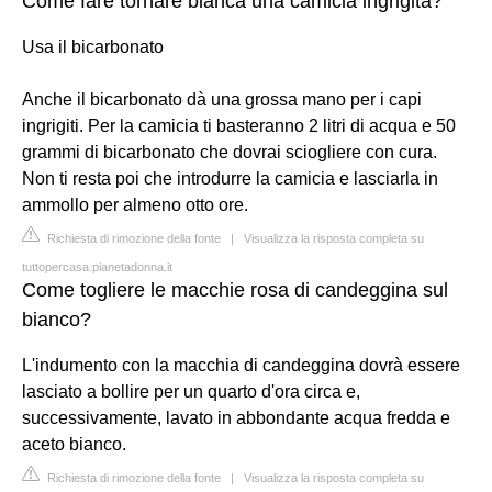
Come fare tornare bianca una camicia ingrigita?
Usa il bicarbonato
Anche il bicarbonato dà una grossa mano per i capi
ingrigiti. Per la camicia ti basteranno 2 litri di acqua e 50
grammi di bicarbonato che dovrai sciogliere con cura.
Non ti resta poi che introdurre la camicia e lasciarla in
ammollo per almeno otto ore.
Richiesta di rimozione della fonte
|
Visualizza la risposta completa su
tuttopercasa.pianetadonna.it
Come togliere le macchie rosa di candeggina sul
bianco?
L'indumento con la macchia di candeggina dovrà essere
lasciato a bollire per un quarto d'ora circa e,
successivamente, lavato in abbondante acqua fredda e
aceto bianco.
Richiesta di rimozione della fonte
|
Visualizza la risposta completa su