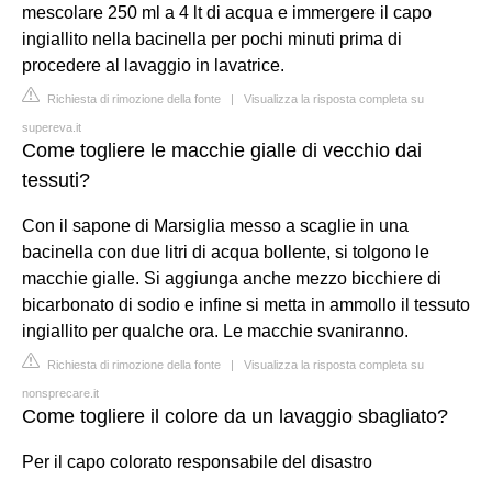
mescolare 250 ml a 4 lt di acqua e immergere il capo
ingiallito nella bacinella per pochi minuti prima di
procedere al lavaggio in lavatrice.
Richiesta di rimozione della fonte
|
Visualizza la risposta completa su
supereva.it
Come togliere le macchie gialle di vecchio dai
tessuti?
Con il sapone di Marsiglia messo a scaglie in una
bacinella con due litri di acqua bollente, si tolgono le
macchie gialle. Si aggiunga anche mezzo bicchiere di
bicarbonato di sodio e infine si metta in ammollo il tessuto
ingiallito per qualche ora. Le macchie svaniranno.
Richiesta di rimozione della fonte
|
Visualizza la risposta completa su
nonsprecare.it
Come togliere il colore da un lavaggio sbagliato?
Per il capo colorato responsabile del disastro