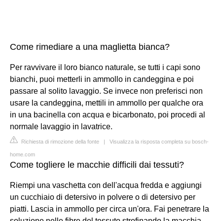
Come rimediare a una maglietta bianca?
Per ravvivare il loro bianco naturale, se tutti i capi sono
bianchi, puoi metterli in ammollo in candeggina e poi
passare al solito lavaggio. Se invece non preferisci non
usare la candeggina, mettili in ammollo per qualche ora
in una bacinella con acqua e bicarbonato, poi procedi al
normale lavaggio in lavatrice.
Richiesta di rimozione della fonte
|
Visualizza la risposta completa su bosch-
home.com
Come togliere le macchie difficili dai tessuti?
Riempi una vaschetta con dell'acqua fredda e aggiungi
un cucchiaio di detersivo in polvere o di detersivo per
piatti. Lascia in ammollo per circa un'ora. Fai penetrare la
soluzione nelle fibre del tessuto strofinando la macchia