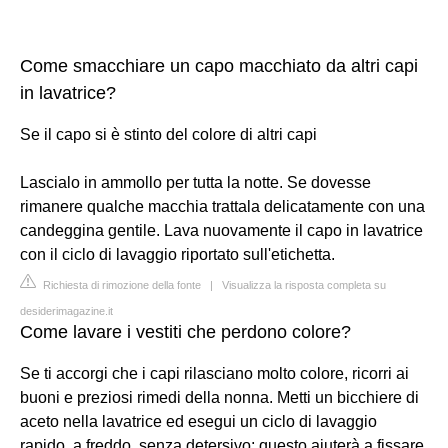
Come smacchiare un capo macchiato da altri capi
in lavatrice?
Se il capo si è stinto del colore di altri capi
Lascialo in ammollo per tutta la notte. Se dovesse
rimanere qualche macchia trattala delicatamente con una
candeggina gentile. Lava nuovamente il capo in lavatrice
con il ciclo di lavaggio riportato sull'etichetta.
Richiesta di rimozione della fonte
|
Visualizza la risposta completa su
desiderimagazine.it
Come lavare i vestiti che perdono colore?
Se ti accorgi che i capi rilasciano molto colore, ricorri ai
buoni e preziosi rimedi della nonna. Metti un bicchiere di
aceto nella lavatrice ed esegui un ciclo di lavaggio
rapido, a freddo, senza detersivo; questo aiuterà a fissare