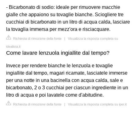
- Bicarbonato di sodio: ideale per rimuovere macchie
gialle che appaiono su tovaglie bianche. Sciogliere tre
cucchiai di bicarbonato in un litro di acqua calda, lasciare
la tovaglia immersa per mezz'ora e risciacquare.
Richiesta di rimozione della fonte
|
Visualizza la risposta completa su
idealista.it
Come lavare lenzuola ingiallite dal tempo?
Invece per rendere bianche le lenzuola e tovaglie
ingiallite dal tempo, magari ricamate, lasciatele immerse
per una notte in una bacinella con acqua calda, sale e
bicarbonato, 2 o 3 cucchiai per ciascun ingrediente in un
litro di acqua e poi lavatele come d'abitudine.
Richiesta di rimozione della fonte
|
Visualizza la risposta completa su iper.it