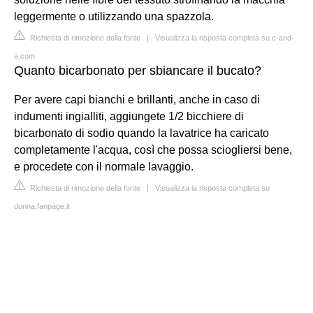
leggermente o utilizzando una spazzola.
Richiesta di rimozione della fonte
|
Visualizza la risposta completa su c-and-
a.com
Quanto bicarbonato per sbiancare il bucato?
Per avere capi bianchi e brillanti, anche in caso di
indumenti ingialliti, aggiungete 1/2 bicchiere di
bicarbonato di sodio quando la lavatrice ha caricato
completamente l'acqua, così che possa sciogliersi bene,
e procedete con il normale lavaggio.
Richiesta di rimozione della fonte
|
Visualizza la risposta completa su
donna.fanpage.it