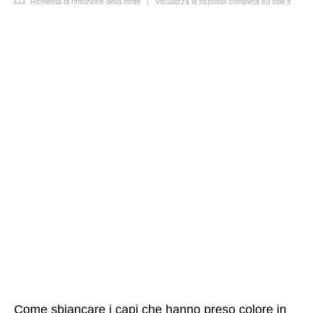
Richiesta di rimozione della fonte
|
Visualizza la risposta completa su stile.it
Come sbiancare i capi che hanno preso colore in