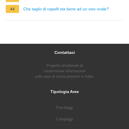
44
Che taglio di capelli sta bene ad un viso ovale?
Contattaci
Progetto amatoriale di
condivisione informazioni
sulle aree di sosta presenti in Italia.
Tipologia Aree
Parcheggi
Campeggi