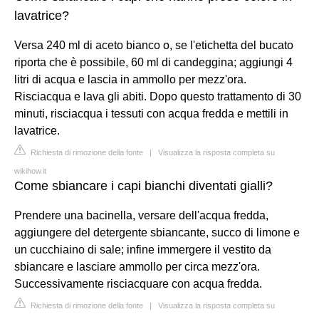
lavatrice?
Versa 240 ml di aceto bianco o, se l'etichetta del bucato
riporta che è possibile, 60 ml di candeggina; aggiungi 4
litri di acqua e lascia in ammollo per mezz'ora.
Risciacqua e lava gli abiti. Dopo questo trattamento di 30
minuti, risciacqua i tessuti con acqua fredda e mettili in
lavatrice.
Richiesta di rimozione della fonte
|
Visualizza la risposta completa su
wikihow.it
Come sbiancare i capi bianchi diventati gialli?
Prendere una bacinella, versare dell'acqua fredda,
aggiungere del detergente sbiancante, succo di limone e
un cucchiaino di sale; infine immergere il vestito da
sbiancare e lasciare ammollo per circa mezz'ora.
Successivamente risciacquare con acqua fredda.
Richiesta di rimozione della fonte
|
Visualizza la risposta completa su