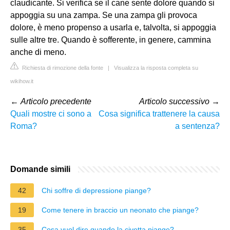
claudicante. Si verifica se il cane sente dolore quando si
appoggia su una zampa. Se una zampa gli provoca
dolore, è meno propenso a usarla e, talvolta, si appoggia
sulle altre tre. Quando è sofferente, in genere, cammina
anche di meno.
Richiesta di rimozione della fonte
|
Visualizza la risposta completa su
wikihow.it
←
Articolo precedente
Articolo successivo
→
Quali mostre ci sono a
Cosa significa trattenere la causa
Roma?
a sentenza?
Domande simili
42
Chi soffre di depressione piange?
19
Come tenere in braccio un neonato che piange?
35
Cosa vuol dire quando la civetta piange?