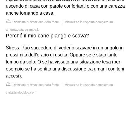
uscendo di casa con parole confortanti o con una carezza
anche tornando a casa.
Richiesta di rimozione della fonte
|
Visualizza la risposta completa su
amoreaquattrozampe.it
Perché il mio cane piange e scava?
Stress: Può succedere di vederlo scavare in un angolo in
prossimità dell'orario di uscita. Oppure se è stato tanto
tempo da solo. O se ha vissuto una situazione tesa (per
esempio se ha sentito una discussione tra umani con toni
accesi).
Richiesta di rimozione della fonte
|
Visualizza la risposta completa su
theitaliandogblog.com