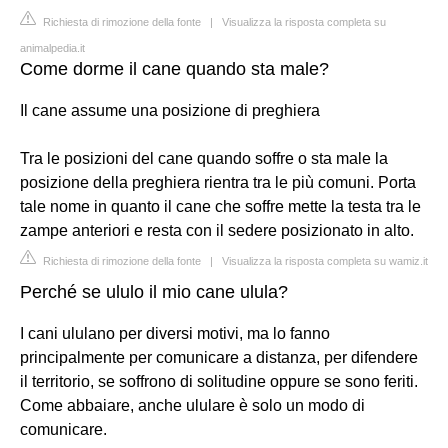
Richiesta di rimozione della fonte
|
Visualizza la risposta completa su
animalpedia.it
Come dorme il cane quando sta male?
Il cane assume una posizione di preghiera
Tra le posizioni del cane quando soffre o sta male la
posizione della preghiera rientra tra le più comuni. Porta
tale nome in quanto il cane che soffre mette la testa tra le
zampe anteriori e resta con il sedere posizionato in alto.
Richiesta di rimozione della fonte
|
Visualizza la risposta completa su wamiz.it
Perché se ululo il mio cane ulula?
I cani ululano per diversi motivi, ma lo fanno
principalmente per comunicare a distanza, per difendere
il territorio, se soffrono di solitudine oppure se sono feriti.
Come abbaiare, anche ululare è solo un modo di
comunicare.