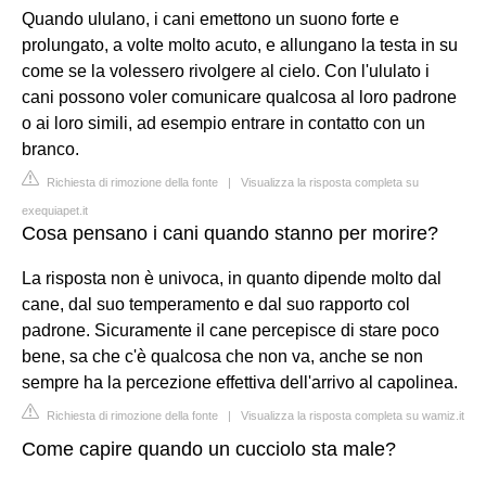
Quando ululano, i cani emettono un suono forte e
prolungato, a volte molto acuto, e allungano la testa in su
come se la volessero rivolgere al cielo. Con l'ululato i
cani possono voler comunicare qualcosa al loro padrone
o ai loro simili, ad esempio entrare in contatto con un
branco.
Richiesta di rimozione della fonte
|
Visualizza la risposta completa su
exequiapet.it
Cosa pensano i cani quando stanno per morire?
La risposta non è univoca, in quanto dipende molto dal
cane, dal suo temperamento e dal suo rapporto col
padrone. Sicuramente il cane percepisce di stare poco
bene, sa che c'è qualcosa che non va, anche se non
sempre ha la percezione effettiva dell'arrivo al capolinea.
Richiesta di rimozione della fonte
|
Visualizza la risposta completa su wamiz.it
Come capire quando un cucciolo sta male?