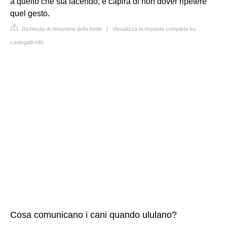
a quello che sta facendo, e capirà di non dover ripetere
quel gesto.
Richiesta di rimozione della fonte
|
Visualizza la risposta completa su
caniegatti.info
Cosa comunicano i cani quando ululano?