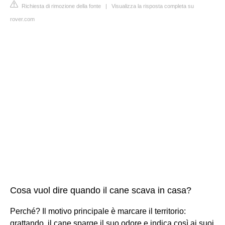
Richiesta di rimozione della fonte
|
Visualizza la risposta completa su
rover.com
Cosa vuol dire quando il cane scava in casa?
Perché? Il motivo principale è marcare il territorio:
grattando, il cane sparge il suo odore e indica così ai suoi