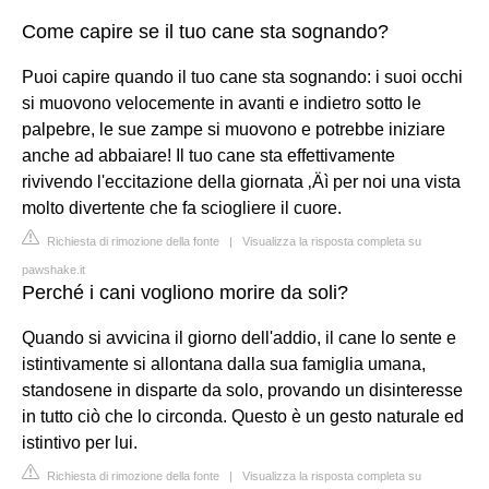
Come capire se il tuo cane sta sognando?
Puoi capire quando il tuo cane sta sognando: i suoi occhi
si muovono velocemente in avanti e indietro sotto le
palpebre, le sue zampe si muovono e potrebbe iniziare
anche ad abbaiare! Il tuo cane sta effettivamente
rivivendo l'eccitazione della giornata ‚Äì per noi una vista
molto divertente che fa sciogliere il cuore.
Richiesta di rimozione della fonte
|
Visualizza la risposta completa su
pawshake.it
Perché i cani vogliono morire da soli?
Quando si avvicina il giorno dell'addio, il cane lo sente e
istintivamente si allontana dalla sua famiglia umana,
standosene in disparte da solo, provando un disinteresse
in tutto ciò che lo circonda. Questo è un gesto naturale ed
istintivo per lui.
Richiesta di rimozione della fonte
|
Visualizza la risposta completa su