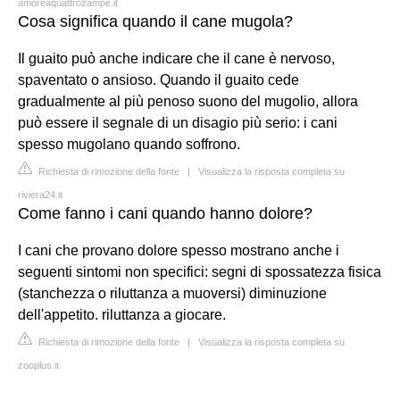
amoreaquattrozampe.it
Cosa significa quando il cane mugola?
Il guaito può anche indicare che il cane è nervoso,
spaventato o ansioso. Quando il guaito cede
gradualmente al più penoso suono del mugolio, allora
può essere il segnale di un disagio più serio: i cani
spesso mugolano quando soffrono.
Richiesta di rimozione della fonte
|
Visualizza la risposta completa su
riviera24.it
Come fanno i cani quando hanno dolore?
I cani che provano dolore spesso mostrano anche i
seguenti sintomi non specifici: segni di spossatezza fisica
(stanchezza o riluttanza a muoversi) diminuzione
dell'appetito. riluttanza a giocare.
Richiesta di rimozione della fonte
|
Visualizza la risposta completa su
zooplus.it