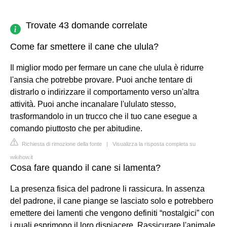
Trovate 43 domande correlate
Come far smettere il cane che ulula?
Il miglior modo per fermare un cane che ulula è ridurre
l'ansia che potrebbe provare. Puoi anche tentare di
distrarlo o indirizzare il comportamento verso un'altra
attività. Puoi anche incanalare l'ululato stesso,
trasformandolo in un trucco che il tuo cane esegue a
comando piuttosto che per abitudine.
Richiesta di rimozione della fonte
|
Visualizza la risposta completa su
wikihow.it
Cosa fare quando il cane si lamenta?
La presenza fisica del padrone li rassicura. In assenza
del padrone, il cane piange se lasciato solo e potrebbero
emettere dei lamenti che vengono definiti “nostalgici” con
i quali esprimono il loro dispiacere. Rassicurare l'animale