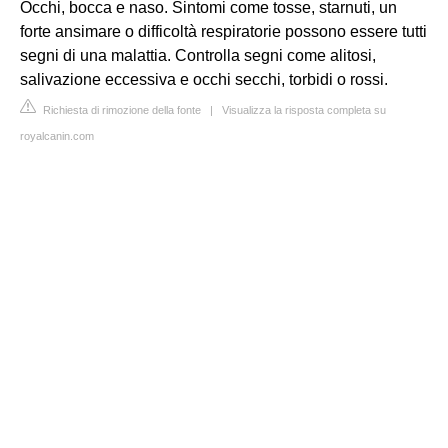
Occhi, bocca e naso. Sintomi come tosse, starnuti, un
forte ansimare o difficoltà respiratorie possono essere tutti
segni di una malattia. Controlla segni come alitosi,
salivazione eccessiva e occhi secchi, torbidi o rossi.
Richiesta di rimozione della fonte
|
Visualizza la risposta completa su
royalcanin.com