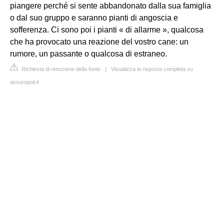
piangere perché si sente abbandonato dalla sua famiglia
o dal suo gruppo e saranno pianti di angoscia e
sofferenza. Ci sono poi i pianti « di allarme », qualcosa
che ha provocato una reazione del vostro cane: un
rumore, un passante o qualcosa di estraneo.
Richiesta di rimozione della fonte
|
Visualizza la risposta completa su
assuropoil.it