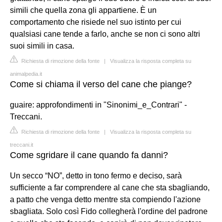
simili che quella zona gli appartiene. È un
comportamento che risiede nel suo istinto per cui
qualsiasi cane tende a farlo, anche se non ci sono altri
suoi simili in casa.
Richiesta di rimozione della fonte
|
Visualizza la risposta completa su
animalpedia.it
Come si chiama il verso del cane che piange?
guaire: approfondimenti in "Sinonimi_e_Contrari" -
Treccani.
Richiesta di rimozione della fonte
|
Visualizza la risposta completa su
treccani.it
Come sgridare il cane quando fa danni?
Un secco “NO”, detto in tono fermo e deciso, sarà
sufficiente a far comprendere al cane che sta sbagliando,
a patto che venga detto mentre sta compiendo l'azione
sbagliata. Solo così Fido collegherà l'ordine del padrone