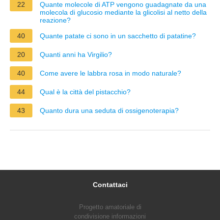
22
Quante molecole di ATP vengono guadagnate da una
molecola di glucosio mediante la glicolisi al netto della
reazione?
40
Quante patate ci sono in un sacchetto di patatine?
20
Quanti anni ha Virgilio?
40
Come avere le labbra rosa in modo naturale?
44
Qual è la città del pistacchio?
43
Quanto dura una seduta di ossigenoterapia?
Contattaci
Progetto amatoriale di
condivisione informazioni