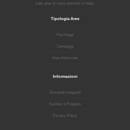
sulle aree di sosta presenti in Italia.
Tipologia Aree
Parcheggi
Campeggi
Aree Attrezzate
Informazioni
Domande frequenti
Sostieni il Progetto
Privacy Policy