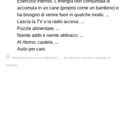
Esercizio intenso. L'energia non consumata si
accumula in un cane (proprio come un bambino) e
ha bisogno di venire fuori in qualche modo. ...
Lascia la TV o la radio accesa. ...
Puzzle alimentare. ...
Niente addii e niente abbracci. ...
Al ritorno, cautela. ...
Asilo per cani.
Richiesta di rimozione della fonte
|
Visualizza la risposta completa su
snodati.it