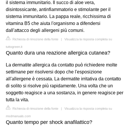
il sistema immunitario. Il succo di aloe vera,
disintossicante, antinfiammatorio e stimolante per il
sistema immunitario. La pappa reale, ricchissima di
vitamina B5 che aiuta l'organismo a difendersi
dall'attacco degli allergeni più comuni.
Richiesta di rimozione della fonte
|
Visualizza la risposta completa su
tuttogreen.it
Quanto dura una reazione allergica cutanea?
La dermatite allergica da contatto può richiedere molte
settimane per risolversi dopo che l'esposizione
all'allergene è cessata. La dermatite irritativa da contatto
di solito si risolve più rapidamente. Una volta che un
soggetto reagisce a una sostanza, in genere reagisce per
tutta la vita.
Richiesta di rimozione della fonte
|
Visualizza la risposta completa su
msdmanuals.com
Quanto tempo per shock anafilattico?