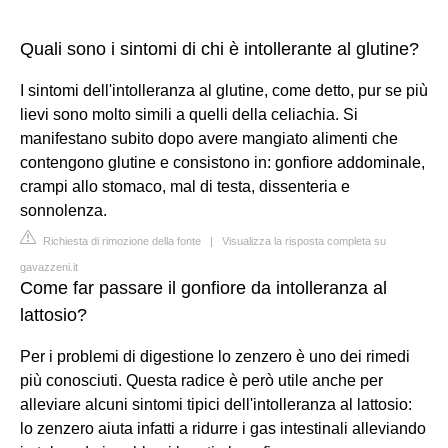
Quali sono i sintomi di chi è intollerante al glutine?
I sintomi dell'intolleranza al glutine, come detto, pur se più
lievi sono molto simili a quelli della celiachia. Si
manifestano subito dopo avere mangiato alimenti che
contengono glutine e consistono in: gonfiore addominale,
crampi allo stomaco, mal di testa, dissenteria e
sonnolenza.
Richiesta di rimozione della fonte
|
Visualizza la risposta completa su
gavazzeni.it
Come far passare il gonfiore da intolleranza al
lattosio?
Per i problemi di digestione lo zenzero è uno dei rimedi
più conosciuti. Questa radice è però utile anche per
alleviare alcuni sintomi tipici dell'intolleranza al lattosio:
lo zenzero aiuta infatti a ridurre i gas intestinali alleviando