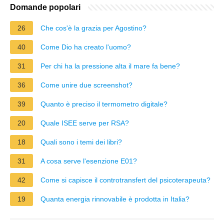
Domande popolari
26
Che cos'è la grazia per Agostino?
40
Come Dio ha creato l'uomo?
31
Per chi ha la pressione alta il mare fa bene?
36
Come unire due screenshot?
39
Quanto è preciso il termometro digitale?
20
Quale ISEE serve per RSA?
18
Quali sono i temi dei libri?
31
A cosa serve l'esenzione E01?
42
Come si capisce il controtransfert del psicoterapeuta?
19
Quanta energia rinnovabile è prodotta in Italia?