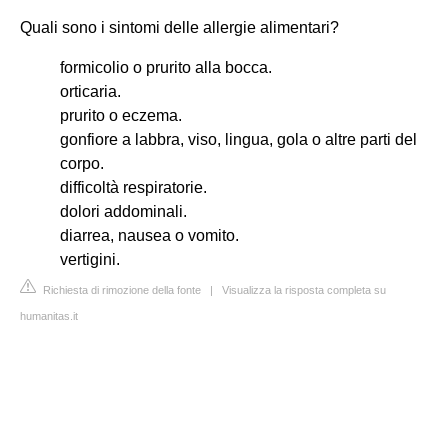
Quali sono i sintomi delle allergie alimentari?
formicolio o prurito alla bocca.
orticaria.
prurito o eczema.
gonfiore a labbra, viso, lingua, gola o altre parti del
corpo.
difficoltà respiratorie.
dolori addominali.
diarrea, nausea o vomito.
vertigini.
Richiesta di rimozione della fonte
|
Visualizza la risposta completa su
humanitas.it