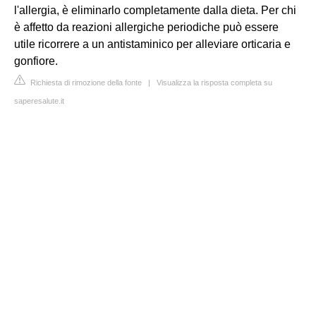
l'allergia, è eliminarlo completamente dalla dieta. Per chi
è affetto da reazioni allergiche periodiche può essere
utile ricorrere a un antistaminico per alleviare orticaria e
gonfiore.
Richiesta di rimozione della fonte
|
Visualizza la risposta completa su
saperesalute.it