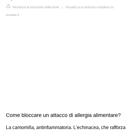
Richiesta di rimozione della fonte
|
Visualizza la risposta completa su
issalute.it
Come bloccare un attacco di allergia alimentare?
La camomilla, antinfiammatoria. L'echinacea, che rafforza