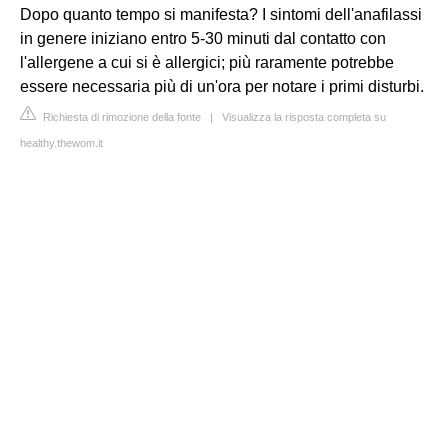
Dopo quanto tempo si manifesta? I sintomi dell'anafilassi
in genere iniziano entro 5-30 minuti dal contatto con
l'allergene a cui si è allergici; più raramente potrebbe
essere necessaria più di un'ora per notare i primi disturbi.
Richiesta di rimozione della fonte
|
Visualizza la risposta completa su
healthy.thewom.it