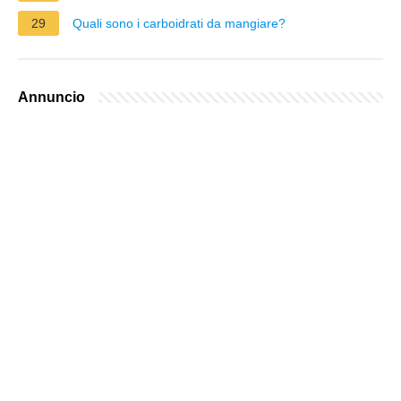
29
Quali sono i carboidrati da mangiare?
Annuncio