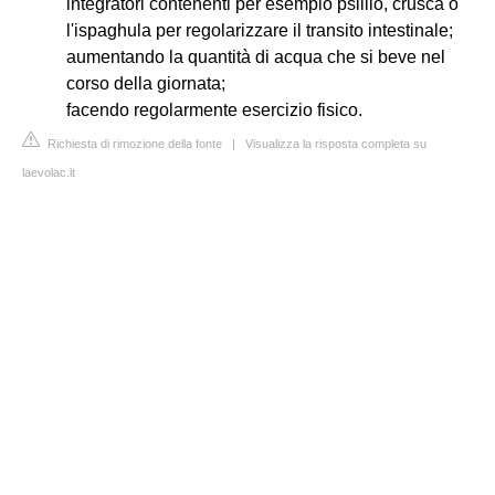
integratori contenenti per esempio psillio, crusca o
l'ispaghula per regolarizzare il transito intestinale;
aumentando la quantità di acqua che si beve nel
corso della giornata;
facendo regolarmente esercizio fisico.
Richiesta di rimozione della fonte
|
Visualizza la risposta completa su
laevolac.it