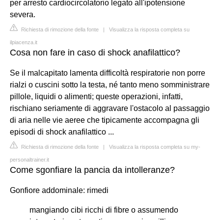
per arresto cardiocircolatorio legato all'ipotensione
severa.
Richiesta di rimozione della fonte
|
Visualizza la risposta completa su
ilpiacenza.it
Cosa non fare in caso di shock anafilattico?
Se il malcapitato lamenta difficoltà respiratorie non porre
rialzi o cuscini sotto la testa, né tanto meno somministrare
pillole, liquidi o alimenti; queste operazioni, infatti,
rischiano seriamente di aggravare l'ostacolo al passaggio
di aria nelle vie aeree che tipicamente accompagna gli
episodi di shock anafilattico ...
Richiesta di rimozione della fonte
|
Visualizza la risposta completa su my-
personaltrainer.it
Come sgonfiare la pancia da intolleranze?
Gonfiore addominale: rimedi
mangiando cibi ricchi di fibre o assumendo