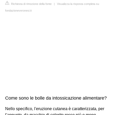
Richiesta di rimozione della fonte
|
Visualizza la risposta completa su
fondazioneveronesi.it
Come sono le bolle da intossicazione alimentare?
Nello specifico, l'eruzione cutanea è caratterizzata, per
l'appunto, da macchie di colorito rosso più o meno