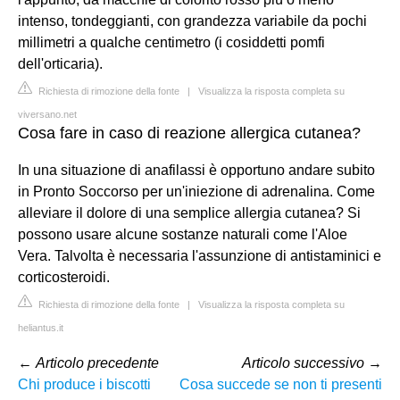
intenso, tondeggianti, con grandezza variabile da pochi
millimetri a qualche centimetro (i cosiddetti pomfi
dell'orticaria).
Richiesta di rimozione della fonte
|
Visualizza la risposta completa su
viversano.net
Cosa fare in caso di reazione allergica cutanea?
In una situazione di anafilassi è opportuno andare subito
in Pronto Soccorso per un'iniezione di adrenalina. Come
alleviare il dolore di una semplice allergia cutanea? Si
possono usare alcune sostanze naturali come l'Aloe
Vera. Talvolta è necessaria l'assunzione di antistaminici e
corticosteroidi.
Richiesta di rimozione della fonte
|
Visualizza la risposta completa su
heliantus.it
←
Articolo precedente
Articolo successivo
→
Chi produce i biscotti
Cosa succede se non ti presenti