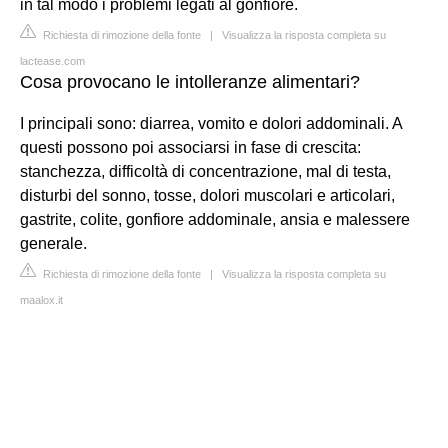
in tal modo i problemi legati al gonfiore.
Richiesta di rimozione della fonte
|
Visualizza la risposta completa su
lactease.com
Cosa provocano le intolleranze alimentari?
I principali sono: diarrea, vomito e dolori addominali. A
questi possono poi associarsi in fase di crescita:
stanchezza, difficoltà di concentrazione, mal di testa,
disturbi del sonno, tosse, dolori muscolari e articolari,
gastrite, colite, gonfiore addominale, ansia e malessere
generale.
Richiesta di rimozione della fonte
|
Visualizza la risposta completa su
maalox.it