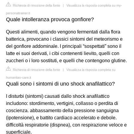
Richiesta di rimozione della fonte
|
Visualizza la risposta completa su my-
personaltrainer.it
Quale intolleranza provoca gonfiore?
Questi alimenti, quando vengono fermentati dalla flora
batterica, provocano i classici sintomi del meteorismo e
del gonfiore addominale. I principali “sospettati” sono il
latte ei suoi derivati, i cibi contenenti lievito, quelli con
zuccheri o i loro sostituti, e quelli che contengono glutine.
Richiesta di rimozione della fonte
|
Visualizza la risposta completa su
humanitas-care.it
Quali sono i sintomi di uno shock anafilattico?
I disturbi (sintomi) causati dallo shock anafilattico
includono: stordimento, vertigini, collasso o perdita di
coscienza. abbassamento della pressione sanguigna
(ipotensione), e battito cardiaco accelerato e debole.
difficoltà respiratorie (dispnea), con respirazione veloce e
superficiale.