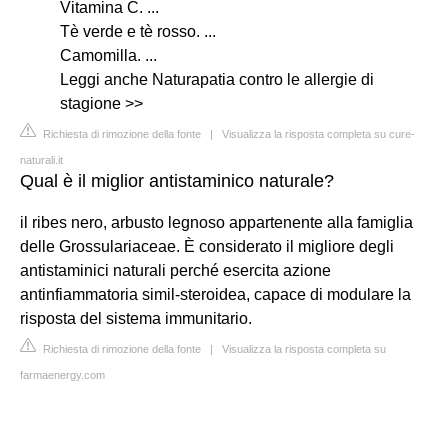
Vitamina C. ...
Tè verde e tè rosso. ...
Camomilla. ...
Leggi anche Naturapatia contro le allergie di
stagione >>
Richiesta di rimozione della fonte
|
Visualizza la risposta completa su cure-
naturali.it
Qual è il miglior antistaminico naturale?
il ribes nero, arbusto legnoso appartenente alla famiglia
delle Grossulariaceae. È considerato il migliore degli
antistaminici naturali perché esercita azione
antinfiammatoria simil-steroidea, capace di modulare la
risposta del sistema immunitario.
Richiesta di rimozione della fonte
|
Visualizza la risposta completa su
farmaenergy.com