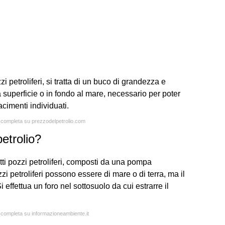
zzi petroliferi, si tratta di un buco di grandezza e
a superficie o in fondo al mare, necessario per poter
acimenti individuati.
a completa su prezzodelpetrolio.com
etrolio?
detti pozzi petroliferi, composti da una pompa
zi petroliferi possono essere di mare o di terra, ma il
effettua un foro nel sottosuolo da cui estrarre il
a completa su informazioneambiente.it