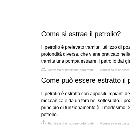
Come si estrae il petrolio?
Il petrolio è prelevato tramite l'utilizzo di po
profondità diversa, che viene praticato nell
tramite una pompa estrarre il petrolio dai gi
Richiesta di rimozione della fonte
|
Visualizza la rispost
Come può essere estratto il p
Il petrolio è estratto con appositi impianti 
meccanica e da un foro nel sottosuolo. I poz
principio di funzionamento è il medesimo. Si 
petrolio.
Richiesta di rimozione della fonte
|
Visualizza la rispost