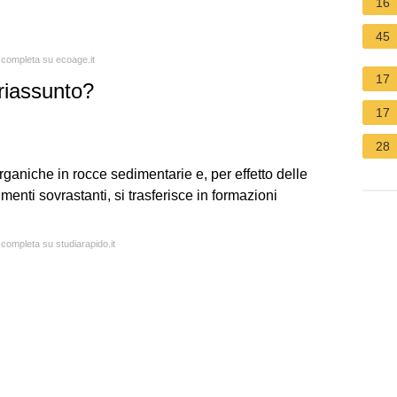
16
45
a completa su ecoage.it
17
 riassunto?
17
28
aniche in rocce sedimentarie e, per effetto delle
menti sovrastanti, si trasferisce in formazioni
 completa su studiarapido.it