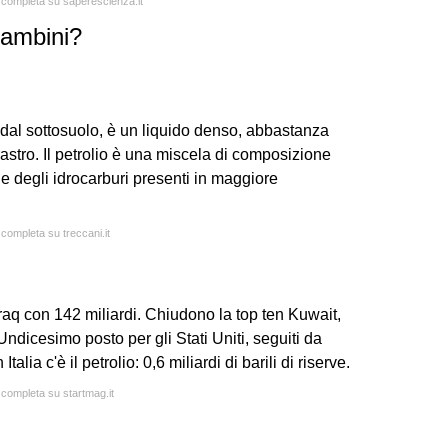
a completa su saperescienza.it
bambini?
o dal sottosuolo, è un liquido denso, abbastanza
rastro. Il petrolio è una miscela di composizione
e degli idrocarburi presenti in maggiore
 completa su treccani.it
Iraq con 142 miliardi. Chiudono la top ten Kuwait,
Undicesimo posto per gli Stati Uniti, seguiti da
lia c'è il petrolio: 0,6 miliardi di barili di riserve.
a completa su startmag.it