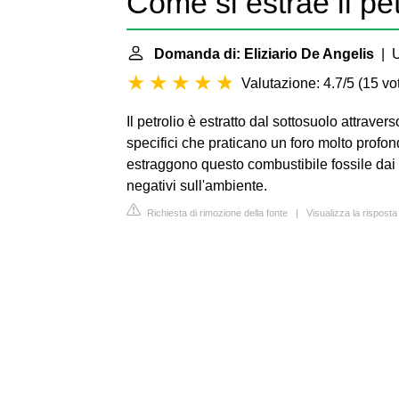
Come si estrae il pe
Domanda di: Eliziario De Angelis
| U
Valutazione: 4.7/5
(
15 vot
Il petrolio è estratto dal sottosuolo attravers
specifici che praticano un foro molto prof
estraggono questo combustibile fossile dai 
negativi sull'ambiente.
Richiesta di rimozione della fonte
|
Visualizza la rispost