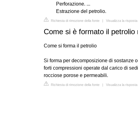
Perforazione. ...
Estrazione del petrolio.
Richiesta di rimozione della fonte
|
Visualizza la rispost
Come si è formato il petrolio
Come si forma il petrolio
Si forma per decomposizione di sostanze org
forti compressioni operate dal carico di sedi
rocciose porose e permeabili.
Richiesta di rimozione della fonte
|
Visualizza la risposta