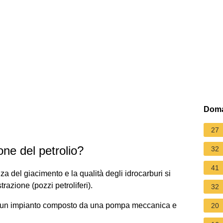
Doma
27
ione del petrolio?
32
41
 del giacimento e la qualità degli idrocarburi si
trazione (pozzi petroliferi).
32
ro è un impianto composto da una pompa meccanica e
20