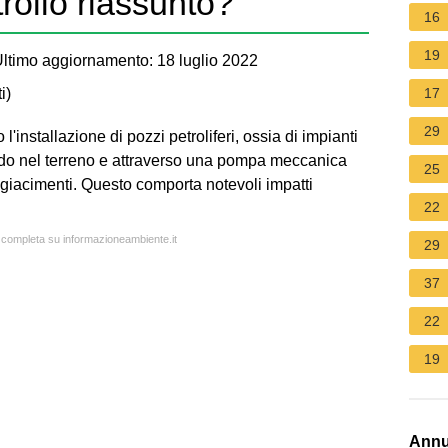
trolio riassunto?
16
19
ltimo aggiornamento: 18 luglio 2022
i
)
17
29
o l'installazione di pozzi petroliferi, ossia di impianti
ondo nel terreno e attraverso una pompa meccanica
25
giacimenti. Questo comporta notevoli impatti
22
a completa su informazioneambiente.it
29
37
22
19
Annu