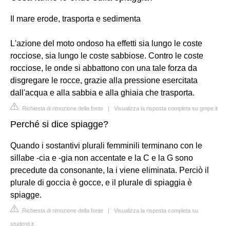
Il mare erode, trasporta e sedimenta
L'azione del moto ondoso ha effetti sia lungo le coste
rocciose, sia lungo le coste sabbiose. Contro le coste
rocciose, le onde si abbattono con una tale forza da
disgregare le rocce, grazie alla pressione esercitata
dall'acqua e alla sabbia e alla ghiaia che trasporta.
Richiesta di rimozione della fonte
|
Visualizza la risposta completa su gmpe.it
Perché si dice spiagge?
Quando i sostantivi plurali femminili terminano con le
sillabe -cia e -gia non accentate e la C e la G sono
precedute da consonante, la i viene eliminata. Perciò il
plurale di goccia è gocce, e il plurale di spiaggia è
spiagge.
Richiesta di rimozione della fonte
|
Visualizza la risposta completa su
studenti.it