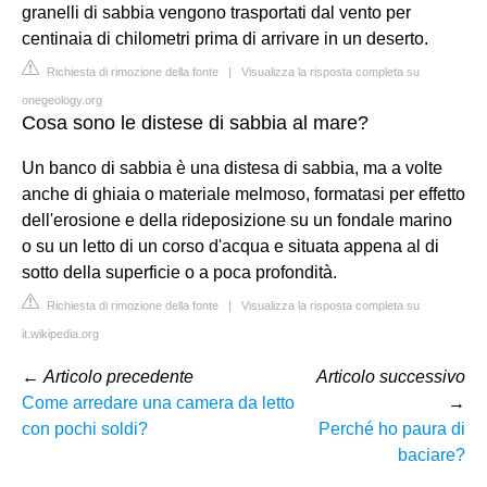
granelli di sabbia vengono trasportati dal vento per
centinaia di chilometri prima di arrivare in un deserto.
Richiesta di rimozione della fonte
|
Visualizza la risposta completa su
onegeology.org
Cosa sono le distese di sabbia al mare?
Un banco di sabbia è una distesa di sabbia, ma a volte
anche di ghiaia o materiale melmoso, formatasi per effetto
dell'erosione e della rideposizione su un fondale marino
o su un letto di un corso d'acqua e situata appena al di
sotto della superficie o a poca profondità.
Richiesta di rimozione della fonte
|
Visualizza la risposta completa su
it.wikipedia.org
←
Articolo precedente
Articolo successivo
Come arredare una camera da letto
→
con pochi soldi?
Perché ho paura di
baciare?