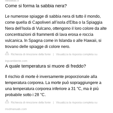
nieddittas.it
Come si forma la sabbia nera?
Le numerose spiagge di sabbia nera di tutto il mondo,
come quella di Capoliveri all'isola d'Elba o la Spiaggia
Nera dell'Isola di Vulcano, ottengono il loro colore da alte
concentrazioni di frammenti di lava erosa e roccia
vulcanica. In Spagna come in Islanda o alle Hawaii, si
trovano delle spiagge di colore nero.
Richiesta di rimozione della fonte
|
Visualizza la risposta completa su
ingvambiente.com
A quale temperatura si muore di freddo?
Il rischio di morte è inversamente proporzionale alla
temperatura corporea. La morte può sopraggiungere a
una temperatura corporea inferiore a 31 °C, ma è più
probabile sotto i 28 °C.
Richiesta di rimozione della fonte
|
Visualizza la risposta completa su
msdmanuals.com