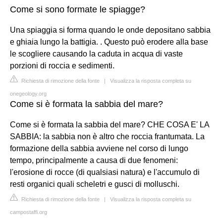
Come si sono formate le spiagge?
Una spiaggia si forma quando le onde depositano sabbia
e ghiaia lungo la battigia. . Questo può erodere alla base
le scogliere causando la caduta in acqua di vaste
porzioni di roccia e sedimenti.
Richiesta di rimozione della fonte
|
Visualizza la risposta completa su
onegeology.org
Come si è formata la sabbia del mare?
Come si è formata la sabbia del mare? CHE COSA E' LA
SABBIA: la sabbia non è altro che roccia frantumata. La
formazione della sabbia avviene nel corso di lungo
tempo, principalmente a causa di due fenomeni:
l'erosione di rocce (di qualsiasi natura) e l'accumulo di
resti organici quali scheletri e gusci di molluschi.
Richiesta di rimozione della fonte
|
Visualizza la risposta completa su
campostaffi.org