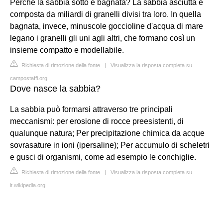
Perché la sabbia sotto è bagnata? La sabbia asciutta è
composta da miliardi di granelli divisi tra loro. In quella
bagnata, invece, minuscole goccioline d'acqua di mare
legano i granelli gli uni agli altri, che formano così un
insieme compatto e modellabile.
Richiesta di rimozione della fonte
|
Visualizza la risposta completa su
campostaffi.org
Dove nasce la sabbia?
La sabbia può formarsi attraverso tre principali
meccanismi: per erosione di rocce preesistenti, di
qualunque natura; Per precipitazione chimica da acque
sovrasature in ioni (ipersaline); Per accumulo di scheletri
e gusci di organismi, come ad esempio le conchiglie.
Richiesta di rimozione della fonte
|
Visualizza la risposta completa su
it.wikipedia.org