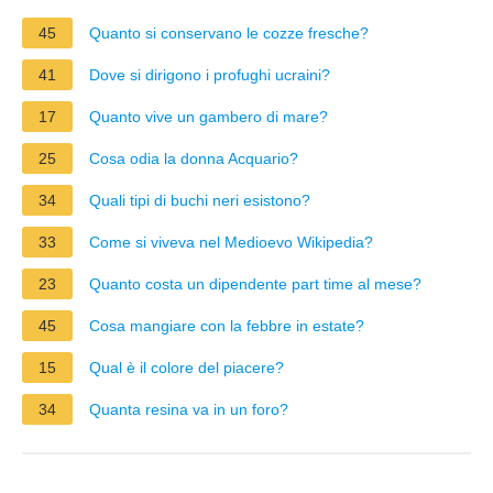
45
Quanto si conservano le cozze fresche?
41
Dove si dirigono i profughi ucraini?
17
Quanto vive un gambero di mare?
25
Cosa odia la donna Acquario?
34
Quali tipi di buchi neri esistono?
33
Come si viveva nel Medioevo Wikipedia?
23
Quanto costa un dipendente part time al mese?
45
Cosa mangiare con la febbre in estate?
15
Qual è il colore del piacere?
34
Quanta resina va in un foro?