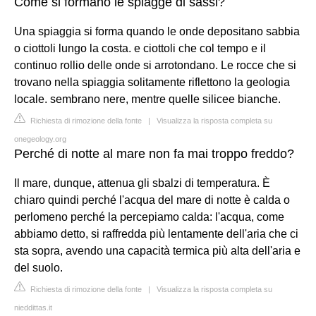
Come si formano le spiagge di sassi?
Una spiaggia si forma quando le onde depositano sabbia
o ciottoli lungo la costa. e ciottoli che col tempo e il
continuo rollio delle onde si arrotondano. Le rocce che si
trovano nella spiaggia solitamente riflettono la geologia
locale. sembrano nere, mentre quelle silicee bianche.
Richiesta di rimozione della fonte
|
Visualizza la risposta completa su
onegeology.org
Perché di notte al mare non fa mai troppo freddo?
Il mare, dunque, attenua gli sbalzi di temperatura. È
chiaro quindi perché l'acqua del mare di notte è calda o
perlomeno perché la percepiamo calda: l'acqua, come
abbiamo detto, si raffredda più lentamente dell'aria che ci
sta sopra, avendo una capacità termica più alta dell'aria e
del suolo.
Richiesta di rimozione della fonte
|
Visualizza la risposta completa su
nieddittas.it