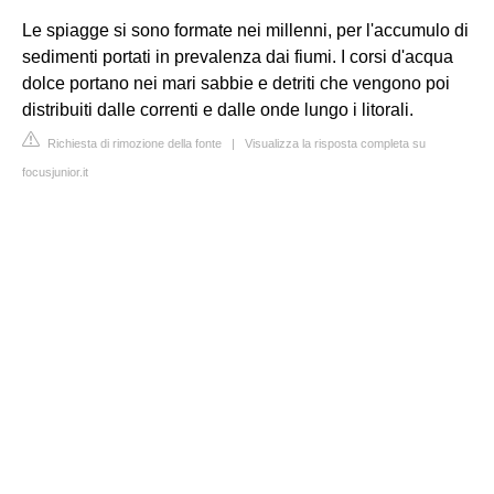
Le spiagge si sono formate nei millenni, per l'accumulo di
sedimenti portati in prevalenza dai fiumi. I corsi d'acqua
dolce portano nei mari sabbie e detriti che vengono poi
distribuiti dalle correnti e dalle onde lungo i litorali.
Richiesta di rimozione della fonte
|
Visualizza la risposta completa su
focusjunior.it