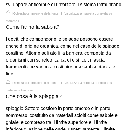
sviluppare anticorpi e di rinforzare il sistema immunitario.
Richiesta di rimozione della fonte
|
Visualizza la risposta completa su
mamme.it
Come fanno la sabbia?
I detriti che compongono le spiagge possono essere
anche di origine organica, come nel caso delle spiagge
coralline. Attorno agli atolli la barriera, composta da
organismi con scheletri calcarei e silicei, rilascia
frammenti che vanno a costituire una sabbia bianca e
fine.
Richiesta di rimozione della fonte
|
Visualizza la risposta completa su
meteoinmolise.com
Che cosa è la spiaggia?
spiaggia Settore costiero in parte emerso e in parte
sommerso, costituito da materiali sciolti come sabbie e
ghiaie, e compreso tra il limite superiore e il limite
inferiore di azione delle onde, rispettivamente il limite