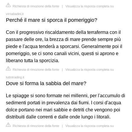
Richiesta di rimozione della fonte
|
Visualizza la risposta completa su
virnabadini.it
Perché il mare si sporca il pomeriggio?
Con il progressivo riscaldamento della terraferma con il
passare delle ore, la brezza di mare prende sempre più
piede e l'acqua tenderà a sporcarsi. Generalmente poi il
pomeriggio, se ci sono canali vicini, questi si aprono e
liberano tutta la sporcizia.
Richiesta di rimozione della fonte
|
Visualizza la risposta completa su
tuttotrading.it
Dove si forma la sabbia del mare?
Le spiagge si sono formate nei millenni, per l'accumulo di
sedimenti portati in prevalenza dai fiumi. I corsi d'acqua
dolce portano nei mari sabbie e detriti che vengono poi
distribuiti dalle correnti e dalle onde lungo i litorali.
Richiesta di rimozione della fonte
|
Visualizza la risposta completa su