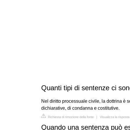
Quanti tipi di sentenze ci so
Nel diritto processuale civile, la dottrina è s
dichiarative, di condanna e costitutive.
Richiesta di rimozione della fonte
|
Visualizza la risposta
Quando una sentenza può e