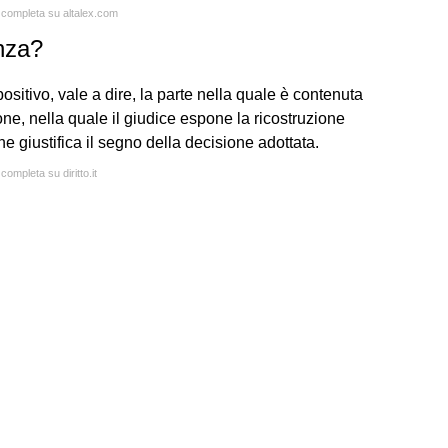
a completa su altalex.com
nza?
ositivo, vale a dire, la parte nella quale è contenuta
ne, nella quale il giudice espone la ricostruzione
he giustifica il segno della decisione adottata.
completa su diritto.it