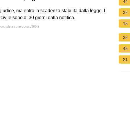
44
giudice, ma entro la scadenza stabilita dalla legge. I
38
ivile sono di 30 giorni dalla notifica.
15
a completa su avvocato360.it
22
45
21