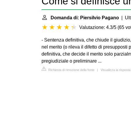
Come si definisce u
Domanda di: Piersilvio Pagano
| Ult
Valutazione: 4.3/5
(
65 vot
- Sentenza definitiva, che chiude il giudizi
nel merito (o rileva il difetto di presupposti
definitiva, che decide il merito solo parzial
pregiudiziale o preliminare ...
Richiesta di rimozione della fonte
|
Visualizza la risposta