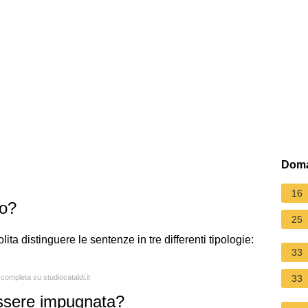
Doma
16
no?
25
olita distinguere le sentenze in tre differenti tipologie:
33
 completa su studiocataldi.it
33
ssere impugnata?