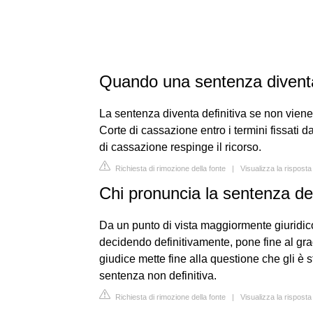
Quando una sentenza diventa 
La sentenza diventa definitiva se non viene 
Corte di cassazione entro i termini fissati 
di cassazione respinge il ricorso.
Richiesta di rimozione della fonte
|
Visualizza la rispost
Chi pronuncia la sentenza def
Da un punto di vista maggiormente giuridico
decidendo definitivamente, pone fine al gra
giudice mette fine alla questione che gli è 
sentenza non definitiva.
Richiesta di rimozione della fonte
|
Visualizza la risposta