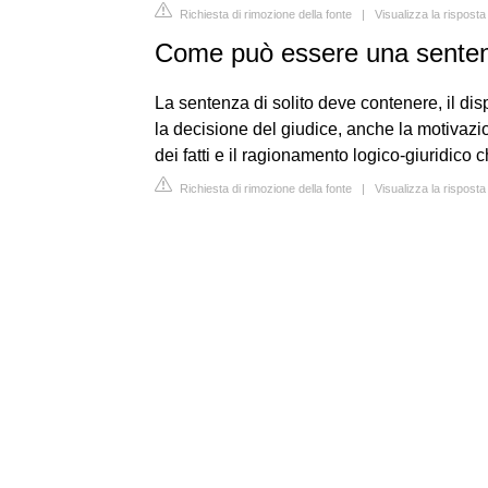
Richiesta di rimozione della fonte
|
Visualizza la rispost
Come può essere una sente
La sentenza di solito deve contenere, il disp
la decisione del giudice, anche la motivazio
dei fatti e il ragionamento logico-giuridico c
Richiesta di rimozione della fonte
|
Visualizza la risposta 