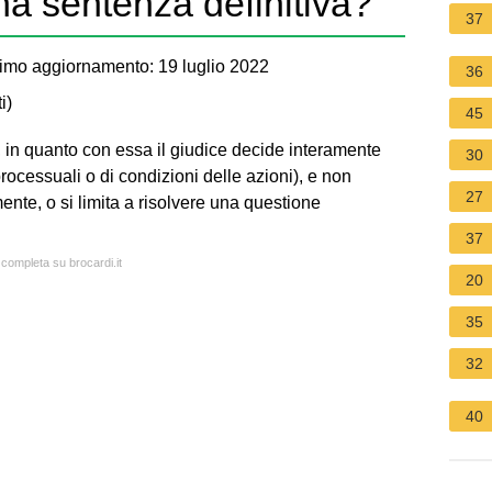
na sentenza definitiva?
37
imo aggiornamento: 19 luglio 2022
36
i
)
45
o, in quanto con essa il giudice decide interamente
30
 processuali o di condizioni delle azioni), e non
27
mente, o si limita a risolvere una questione
37
 completa su brocardi.it
20
35
32
40