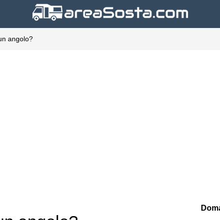
 un angolo?
Doma