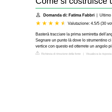
Come si costruisce 
Domanda di: Fatima Fabbri
| Ultimo 
Valutazione: 4.5/5
(
30 vot
Basterà tracciare la prima semiretta dell'an
Segnare un punto là dove lo strumentino ci 
vertice con questo ed otterrete un angolo p
Richiesta di rimozione della fonte
|
Visualizza la risposta