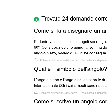
Trovate 24 domande corre
Come si fa a disegnare un an
Pertanto, anche tutti i suoi angoli sono ugu
60°. Considerando che quindi la somma de
angolo piatto, ovvero di 180°, ne consegue
Richiesta di rimozione della fonte
|
Visualizza la risposta
Qual e il simbolo dell'angolo?
L'angolo piano e l'angolo solido sono le 
Internazionale (SI) i cui simboli sono rispe
Richiesta di rimozione della fonte
|
Visualizza la rispost
Come si scrive un angolo co