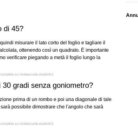
Annu
 di 45?
indi misurare il lato corto del foglio e tagliare il
alcolata, ottenendo così un quadrato. È importante
mo verificare piegando a metà il foglio lungo la
 completa su vivalascuola.studenti.it
 30 gradi senza goniometro?
azione prima di un rombo e poi una diagonale di tale
, sarà possibile dimostrare che l'angolo che sarà
 completa su vivalascuola.studenti.it