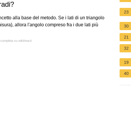
radi?
23
cetto alla base del metodo. Se i lati di un triangolo
isura), allora l'angolo compreso fra i due lati più
30
21
 completa su wikihow.it
32
19
40