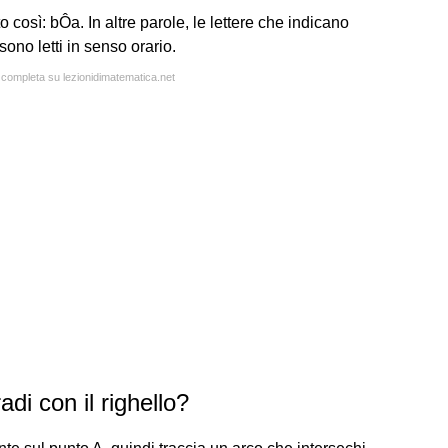
sì: bÔa. In altre parole, le lettere che indicano
sono letti in senso orario.
a completa su lezionidimatematica.net
di con il righello?