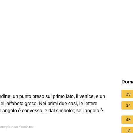
Doma
39
ordine, un punto preso sul primo lato, il vertice, e un
ell'alfabeto greco. Nei primi due casi, le lettere
34
'angolo è convesso, e dal simbolo ̌, se l'angolo è
43
a completa su skuola.net
18