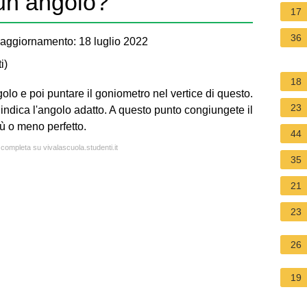
un angolo?
17
36
aggiornamento: 18 luglio 2022
i
)
18
golo e poi puntare il goniometro nel vertice di questo.
23
indica l'angolo adatto. A questo punto congiungete il
iù o meno perfetto.
44
 completa su vivalascuola.studenti.it
35
21
23
26
19