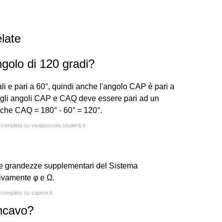
late
golo di 120 gradi?
ali e pari a 60°, quindi anche l'angolo CAP è pari a
gli angoli CAP e CAQ deve essere pari ad un
 che CAQ = 180° - 60° = 120°.
 completa su vivalascuola.studenti.it
due grandezze supplementari del Sistema
ttivamente φ e Ω.
a completa su sapere.it
ncavo?