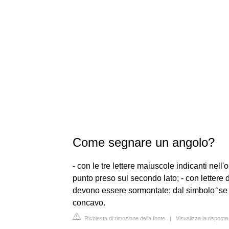
Come segnare un angolo?
- con le tre lettere maiuscole indicanti nell'
punto preso sul secondo lato; - con lettere d
devono essere sormontate: dal simbolo ̂ se l
concavo.
Richiesta di rimozione della fonte
|
Visualizza la rispost