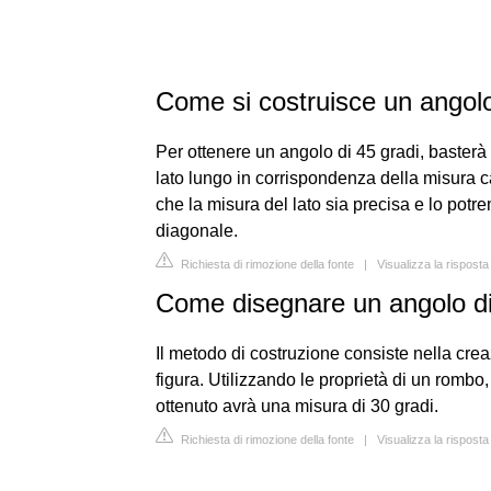
Come si costruisce un angolo
Per ottenere un angolo di 45 gradi, basterà qu
lato lungo in corrispondenza della misura c
che la misura del lato sia precisa e lo potre
diagonale.
Richiesta di rimozione della fonte
|
Visualizza la risposta
Come disegnare un angolo di
Il metodo di costruzione consiste nella cre
figura. Utilizzando le proprietà di un rombo
ottenuto avrà una misura di 30 gradi.
Richiesta di rimozione della fonte
|
Visualizza la risposta