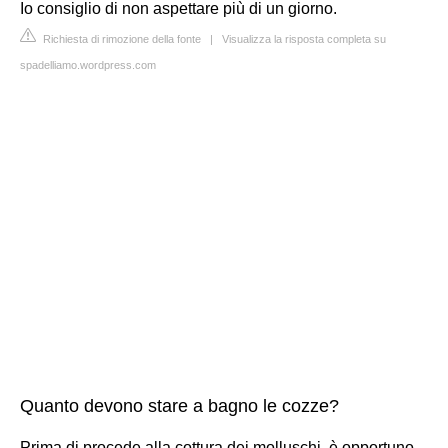
Io consiglio di non aspettare più di un giorno.
Richiesta di rimozione della fonte
|
Visualizza la risposta completa su
spadelliamo.wordpress.com
Quanto devono stare a bagno le cozze?
Prima di procede alla cottura dei molluschi, è opportuno