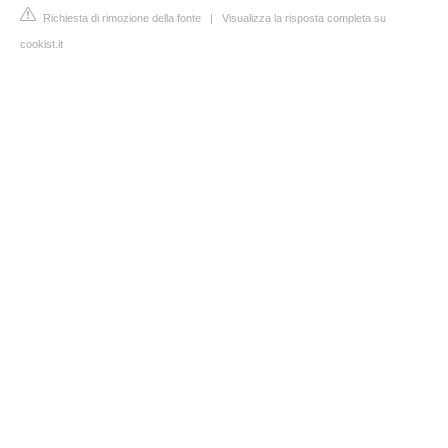
Richiesta di rimozione della fonte
|
Visualizza la risposta completa su
cookist.it