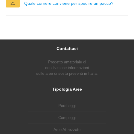
21
Quale corriere conviene per spedire un pacco?
Contattaci
Progetto amatoriale di
condivisione informazioni
sulle aree di sosta presenti in Italia.
Tipologia Aree
Parcheggi
Campeggi
Aree Attrezzate