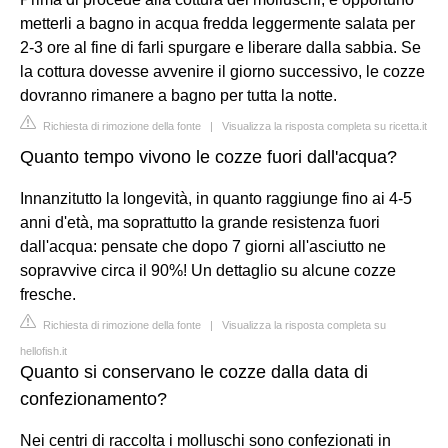
metterli a bagno in acqua fredda leggermente salata per
2-3 ore al fine di farli spurgare e liberare dalla sabbia. Se
la cottura dovesse avvenire il giorno successivo, le cozze
dovranno rimanere a bagno per tutta la notte.
Richiesta di rimozione della fonte
|
Visualizza la risposta completa su ricetta.it
Quanto tempo vivono le cozze fuori dall'acqua?
Innanzitutto la longevità, in quanto raggiunge fino ai 4-5
anni d'età, ma soprattutto la grande resistenza fuori
dall'acqua: pensate che dopo 7 giorni all'asciutto ne
sopravvive circa il 90%! Un dettaglio su alcune cozze
fresche.
Richiesta di rimozione della fonte
|
Visualizza la risposta completa su
hellofish.it
Quanto si conservano le cozze dalla data di
confezionamento?
Nei centri di raccolta i molluschi sono confezionati in