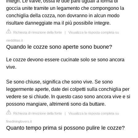
integri. Le valve, ossia le due parti uguali a forma di
goccia unite tramite un legamento che compongono la
conchiglia della cozza, non dovranno in alcun modo
risultare danneggiate ma il più possibile integre.
Richiesta di rimozione della fonte
|
Visualizza la risposta completa su
nieddittas.it
Quando le cozze sono aperte sono buone?
Le cozze devono essere cucinate solo se sono ancora
vive.
Se sono chiuse, significa che sono vive. Se sono
leggermente aperte, date dei colpetti sulla conchiglia per
vedere se si chiude. In questo caso sono ancora vive e si
possono mangiare, altrimenti sono da buttare.
Richiesta di rimozione della fonte
|
Visualizza la risposta completa su
finedininglovers.it
Quanto tempo prima si possono pulire le cozze?