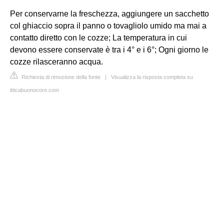
Per conservarne la freschezza, aggiungere un sacchetto
col ghiaccio sopra il panno o tovagliolo umido ma mai a
contatto diretto con le cozze; La temperatura in cui
devono essere conservate è tra i 4° e i 6°; Ogni giorno le
cozze rilasceranno acqua.
Richiesta di rimozione della fonte
|
Visualizza la risposta completa su
itticabuonocore.com