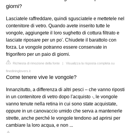
giorni?
Lasciatele raffreddare, quindi sgusciatele e mettetele nel
contenitore di vetro. Quando avete inserito tutte le
vongole, aggiungete il loro sughetto di cottura filtrato e
lasciate riposare per un po'. Chiudete il barattolo con
forza. Le vongole potranno essere conservate in
frigorifero per un paio di giorni.
Richiesta di rimozione della fonte
|
Visualizza la risposta completa su
finedininglovers.it
Come tenere vive le vongole?
Innanzitutto, a differenza di altri pesci – che vanno riposti
in un contenitore di vetro dopo l'acquisto -, le vongole
vanno tenute nella retina in cui sono state acquistate,
oppure in un canovaccio umido che serva a mantenerle
strette, anche perché le vongole tendono ad aprirsi per
cambiare la loro acqua, e non ...