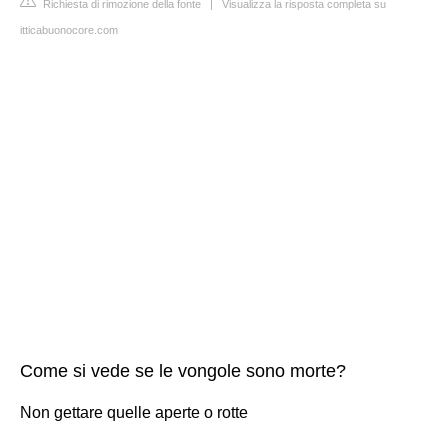
Richiesta di rimozione della fonte
|
Visualizza la risposta completa su
itticabuonocore.com
Come si vede se le vongole sono morte?
Non gettare quelle aperte o rotte