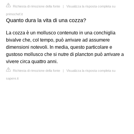
Richiesta di rimozione della fonte
|
Visualizza la risposta completa su
primochef.it
Quanto dura la vita di una cozza?
La cozza è un mollusco contenuto in una conchiglia
bivalve che, col tempo, può arrivare ad assumere
dimensioni notevoli. In media, questo particolare e
gustoso mollusco che si nutre di plancton può arrivare a
vivere circa quattro anni.
Richiesta di rimozione della fonte
|
Visualizza la risposta completa su
sapere.it