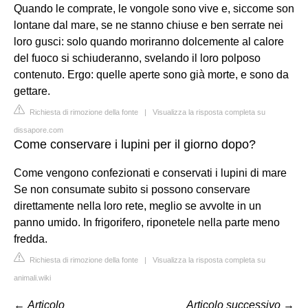
Quando le comprate, le vongole sono vive e, siccome son
lontane dal mare, se ne stanno chiuse e ben serrate nei
loro gusci: solo quando moriranno dolcemente al calore
del fuoco si schiuderanno, svelando il loro polposo
contenuto. Ergo: quelle aperte sono già morte, e sono da
gettare.
Richiesta di rimozione della fonte
|
Visualizza la risposta completa su
dissapore.com
Come conservare i lupini per il giorno dopo?
Come vengono confezionati e conservati i lupini di mare
Se non consumate subito si possono conservare
direttamente nella loro rete, meglio se avvolte in un
panno umido. In frigorifero, riponetele nella parte meno
fredda.
Richiesta di rimozione della fonte
|
Visualizza la risposta completa su
animali.wiki
←
Articolo
Articolo successivo
→