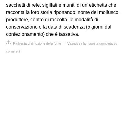
sacchetti di rete, sigillati e muniti di un´etichetta che
racconta la loro storia riportando: nome del mollusco,
produttore, centro di raccolta, le modalità di
conservazione e la data di scadenza (5 giorni dal
confezionamento) che è tassativa.
Richiesta di rimozione della fonte
|
Visualizza la risposta completa su
corriere.it