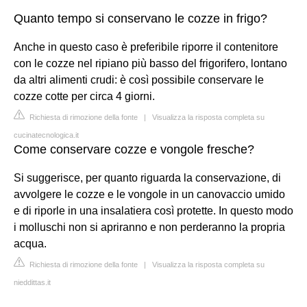
Quanto tempo si conservano le cozze in frigo?
Anche in questo caso è preferibile riporre il contenitore
con le cozze nel ripiano più basso del frigorifero, lontano
da altri alimenti crudi: è così possibile conservare le
cozze cotte per circa 4 giorni.
Richiesta di rimozione della fonte
|
Visualizza la risposta completa su
cucinatecnologica.it
Come conservare cozze e vongole fresche?
Si suggerisce, per quanto riguarda la conservazione, di
avvolgere le cozze e le vongole in un canovaccio umido
e di riporle in una insalatiera così protette. In questo modo
i molluschi non si apriranno e non perderanno la propria
acqua.
Richiesta di rimozione della fonte
|
Visualizza la risposta completa su
nieddittas.it