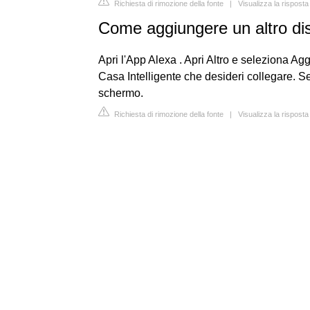
Richiesta di rimozione della fonte
|
Visualizza la rispost
Come aggiungere un altro dis
Apri l'App Alexa . Apri Altro e seleziona Agg
Casa Intelligente che desideri collegare. Se
schermo.
Richiesta di rimozione della fonte
|
Visualizza la rispost