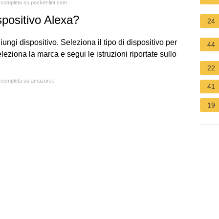
a completa su pocket-lint.com
positivo Alexa?
24
iungi dispositivo. Seleziona il tipo di dispositivo per
44
leziona la marca e segui le istruzioni riportate sullo
22
a completa su amazon.it
41
19