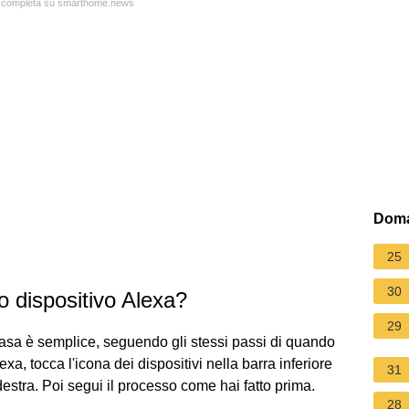
ta completa su smarthome.news
Doma
25
30
 dispositivo Alexa?
29
asa è semplice, seguendo gli stessi passi di quando
exa, tocca l'icona dei dispositivi nella barra inferiore
31
 destra. Poi segui il processo come hai fatto prima.
28