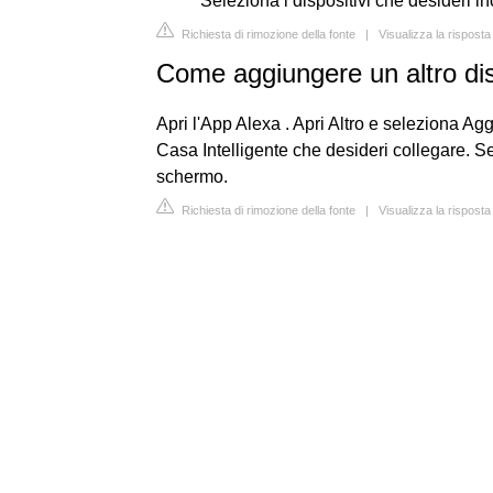
Seleziona i dispositivi che desideri i
Richiesta di rimozione della fonte
|
Visualizza la rispost
Come aggiungere un altro dis
Apri l'App Alexa . Apri Altro e seleziona Agg
Casa Intelligente che desideri collegare. Se
schermo.
Richiesta di rimozione della fonte
|
Visualizza la rispost