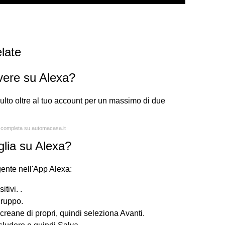
late
vere su Alexa?
ulto oltre al tuo account per un massimo di due
a completa su automacasa.it
lia su Alexa?
igente nell'App Alexa:
tivi. .
gruppo.
o creane di propri, quindi seleziona Avanti.