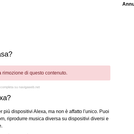
Annu
asa?
la rimozione di questo contenuto.
a completa su navigaweb.net
exa?
er più dispositivi Alexa, ma non è affatto l'unico. Puoi
m, riprodurre musica diversa su dispositivi diversi e
e.