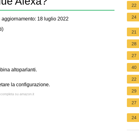
due Alexa?
22
24
 aggiornamento: 18 luglio 2022
i
)
21
28
27
40
ina altoparlanti.
22
etare la configurazione.
29
a completa su amazon.it
27
24