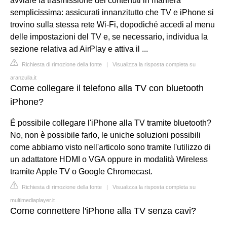
avviare la trasmissione dei contenuti in maniera
semplicissima: assicurati innanzitutto che TV e iPhone si
trovino sulla stessa rete Wi-Fi, dopodiché accedi al menu
delle impostazioni del TV e, se necessario, individua la
sezione relativa ad AirPlay e attiva il ...
Richiesta di rimozione della fonte
|
Visualizza la risposta completa su
aranzulla.it
Come collegare il telefono alla TV con bluetooth
iPhone?
É possibile collegare l'iPhone alla TV tramite bluetooth?
No, non è possibile farlo, le uniche soluzioni possibili
come abbiamo visto nell'articolo sono tramite l'utilizzo di
un adattatore HDMI o VGA oppure in modalità Wireless
tramite Apple TV o Google Chromecast.
Richiesta di rimozione della fonte
|
Visualizza la risposta completa su
multimediaplayer.it
Come connettere l'iPhone alla TV senza cavi?