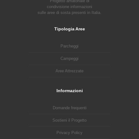
Progetto amatoriale di
condivisione informazioni
sulle aree di sosta presenti in Italia.
Tipologia Aree
Parcheggi
Campeggi
Aree Attrezzate
Informazioni
Domande frequenti
Sostieni il Progetto
Privacy Policy