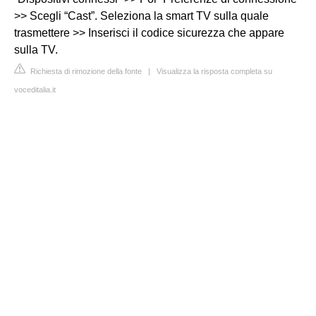
>> Scegli “Cast”. Seleziona la smart TV sulla quale
trasmettere >> Inserisci il codice sicurezza che appare
sulla TV.
Richiesta di rimozione della fonte
|
Visualizza la risposta completa su
voceditalia.it