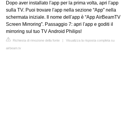
Dopo aver installato l'app per la prima volta, apri l'app
sulla TV. Puoi trovare l'app nella sezione “App” nella
schermata iniziale. Il nome dell'app è “App AirBeamTV
Screen Mirroring”. Passaggio 7: apri l'app e goditi il
mirroring sul tuo TV Android Philips!
Richiesta di rimozione della fonte
|
Visualizza la risposta completa su
airbeam.tv