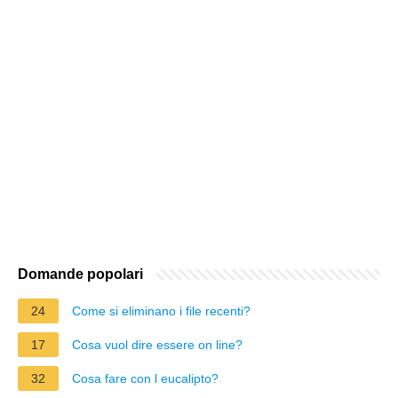
Domande popolari
24
Come si eliminano i file recenti?
17
Cosa vuol dire essere on line?
32
Cosa fare con l eucalipto?