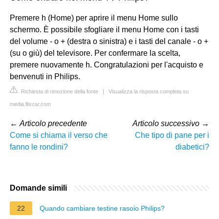
Premere h (Home) per aprire il menu Home sullo
schermo. È possibile sfogliare il menu Home con i tasti
del volume - o + (destra o sinistra) e i tasti del canale - o +
(su o giù) del televisore. Per confermare la scelta,
premere nuovamente h. Congratulazioni per l'acquisto e
benvenuti in Philips.
Richiesta di rimozione della fonte
|
Visualizza la risposta completa su
media.flixcar.com
←
Articolo precedente
Articolo successivo
→
Come si chiama il verso che
Che tipo di pane per i
fanno le rondini?
diabetici?
Domande simili
22
Quando cambiare testine rasoio Philips?