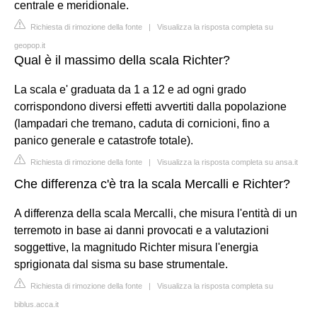
centrale e meridionale.
Richiesta di rimozione della fonte
|
Visualizza la risposta completa su
geopop.it
Qual è il massimo della scala Richter?
La scala e' graduata da 1 a 12 e ad ogni grado
corrispondono diversi effetti avvertiti dalla popolazione
(lampadari che tremano, caduta di cornicioni, fino a
panico generale e catastrofe totale).
Richiesta di rimozione della fonte
|
Visualizza la risposta completa su ansa.it
Che differenza c'è tra la scala Mercalli e Richter?
A differenza della scala Mercalli, che misura l'entità di un
terremoto in base ai danni provocati e a valutazioni
soggettive, la magnitudo Richter misura l'energia
sprigionata dal sisma su base strumentale.
Richiesta di rimozione della fonte
|
Visualizza la risposta completa su
biblus.acca.it