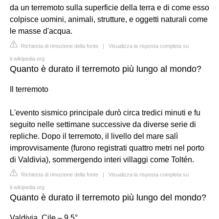
da un terremoto sulla superficie della terra e di come esso
colpisce uomini, animali, strutture, e oggetti naturali come
le masse d'acqua.
Richiesta di rimozione della fonte
|
Visualizza la risposta completa su
it.wikipedia.org
Quanto è durato il terremoto più lungo al mondo?
Il terremoto
L'evento sismico principale durò circa tredici minuti e fu
seguito nelle settimane successive da diverse serie di
repliche. Dopo il terremoto, il livello del mare salì
improvvisamente (furono registrati quattro metri nel porto
di Valdivia), sommergendo interi villaggi come Toltén.
Richiesta di rimozione della fonte
|
Visualizza la risposta completa su
it.wikipedia.org
Quanto è durato il terremoto più lungo del mondo?
Valdivia, Cile – 9.5°