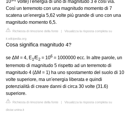
10
volte) l'energia di uno di magnitudo 3 e così via.
Così un terremoto con una magnitudo momento di 7
scatena un'energia 5,62 volte più grande di uno con una
magnitudo momento 6,5.
Richiesta di rimozione della fonte
|
Visualizza la risposta completa su
it.wikipedia.org
Cosa significa magnitudo 4?
6
se ΔM = 4, E
/E
= 10
= 1000000 ecc. In altre parole, un
1
2
terremoto di magnitudo 5 rispetto ad un terremoto di
magnitudo 4 (ΔM = 1) ha uno spostamento del suolo di 10
volte superiore, ma un'energia liberata e quindi
potenzialità di creare danni di circa 30 volte (31.6)
superiore.
Richiesta di rimozione della fonte
|
Visualizza la risposta completa su
distar.unina.it