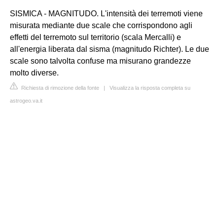
SISMICA - MAGNITUDO. L'intensità dei terremoti viene
misurata mediante due scale che corrispondono agli
effetti del terremoto sul territorio (scala
Mercalli
) e
all'energia liberata dal sisma (magnitudo Richter). Le due
scale sono talvolta confuse ma misurano grandezze
molto diverse.
Richiesta di rimozione della fonte
|
Visualizza la risposta completa su
astrogeo.va.it