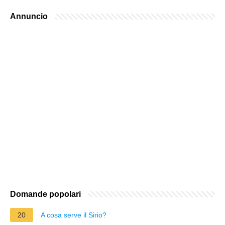
Annuncio
Domande popolari
20
A cosa serve il Sirio?