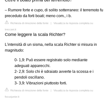
– Rumore forte e cupo, di solito sotterraneo: il terremoto fu
preceduto da forti boati; meno com., i b.
Richiesta di rimozione della fonte
|
Visualizza la risposta completa su
treccani.it
Come leggere la scala Richter?
L'intensità di un sisma, nella scala Richter si misura in
magnitudo:
0- 1,9: Può essere registrato solo mediante
adeguati apparecchi.
2- 2,9: Solo chi è sdraiato avverte la scossa e i
pendoli oscillano.
3- 3,9: Vibrazioni piuttosto forti.
Richiesta di rimozione della fonte
|
Visualizza la risposta completa su
focusjunior.it