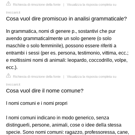
Richiesta di rimozione della fonte
|
Visualizza la risposta completa su
treccani.it
Cosa vuol dire promiscuo in analisi grammaticale?
In grammatica, nomi di genere p., sostantivi che pur
avendo grammaticalmente un solo genere (o solo
maschile o solo femminile), possono essere riferiti a
entrambi i sessi (per es. persona, testimonio, vittima, ecc.;
e moltissimi nomi di animali: leopardo, coccodrillo, volpe,
ecc.).
Richiesta di rimozione della fonte
|
Visualizza la risposta completa su
treccani.it
Cosa vuol dire il nome comune?
I nomi comuni e i nomi propri
I nomi comuni indicano in modo generico, senza
distinguerli, persone, animali, cose o idee della stessa
specie. Sono nomi comuni: ragazzo, professoressa, cane,