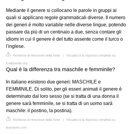
Mediante il genere si collocano le parole in gruppi ai
quali si applicano regole grammaticali diverse. Il numero
dei generi è molto variabile nelle diverse lingue, potendo
passare da più di un centinaio a due, senza contare gli
idiomi in cui il genere è del tutto assente come il turco o
l'inglese.
Richiesta di rimozione della fonte
|
Visualizza la risposta completa su
it.wikipedia.org
Qual è la differenza tra maschile e femminile?
In italiano esistono due generi: MASCHILE e
FEMMINILE. Di solito, per gli esseri animati il genere è
determinato dal loro sesso (se si tratta di una donna il
genere sarà femminile, se si tratta di un uomo sarà
maschile: il postino, la postina).
Richiesta di rimozione della fonte
|
Visualizza la risposta completa su
learnamo.com