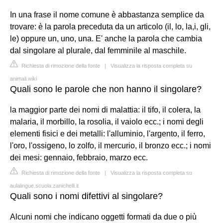
In una frase il nome comune è abbastanza semplice da
trovare: è la parola preceduta da un articolo (il, lo, la,i, gli,
le) oppure un, uno, una. E' anche la parola che cambia
dal singolare al plurale, dal femminile al maschile.
Richiesta di rimozione della fonte
|
Visualizza la risposta completa su
animali.wiki
Quali sono le parole che non hanno il singolare?
la maggior parte dei nomi di malattia: il tifo, il colera, la
malaria, il morbillo, la rosolia, il vaiolo ecc.; i nomi degli
elementi fisici e dei metalli: l'alluminio, l'argento, il ferro,
l'oro, l'ossigeno, lo zolfo, il mercurio, il bronzo ecc.; i nomi
dei mesi: gennaio, febbraio, marzo ecc.
Richiesta di rimozione della fonte
|
Visualizza la risposta completa su
aulalingue.scuola.zanichelli.it
Quali sono i nomi difettivi al singolare?
Alcuni nomi che indicano oggetti formati da due o più