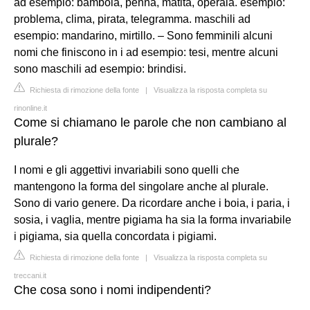
ad esempio: bambola, penna, matita, operaia. esempio:
problema, clima, pirata, telegramma. maschili ad
esempio: mandarino, mirtillo. – Sono femminili alcuni
nomi che finiscono in i ad esempio: tesi, mentre alcuni
sono maschili ad esempio: brindisi.
Richiesta di rimozione della fonte
|
Visualizza la risposta completa su
rinonline.it
Come si chiamano le parole che non cambiano al
plurale?
I nomi e gli aggettivi invariabili sono quelli che
mantengono la forma del singolare anche al plurale.
Sono di vario genere. Da ricordare anche i boia, i paria, i
sosia, i vaglia, mentre pigiama ha sia la forma invariabile
i pigiama, sia quella concordata i pigiami.
Richiesta di rimozione della fonte
|
Visualizza la risposta completa su
treccani.it
Che cosa sono i nomi indipendenti?