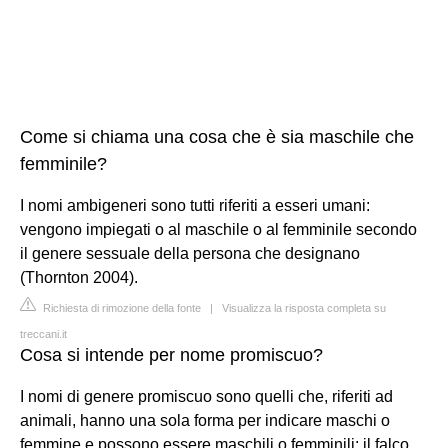
Come si chiama una cosa che è sia maschile che
femminile?
I nomi ambigeneri sono tutti riferiti a esseri umani:
vengono impiegati o al maschile o al femminile secondo
il genere sessuale della persona che designano
(Thornton 2004).
Richiesta di rimozione della fonte
|
Visualizza la risposta completa su
treccani.it
Cosa si intende per nome promiscuo?
I nomi di genere promiscuo sono quelli che, riferiti ad
animali, hanno una sola forma per indicare maschi o
femmine e possono essere maschili o femminili: il falco,