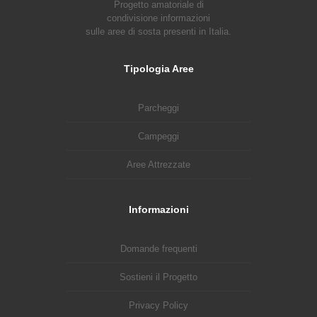
Progetto amatoriale di
condivisione informazioni
sulle aree di sosta presenti in Italia.
Tipologia Aree
Parcheggi
Campeggi
Aree Attrezzate
Informazioni
Domande frequenti
Sostieni il Progetto
Privacy Policy