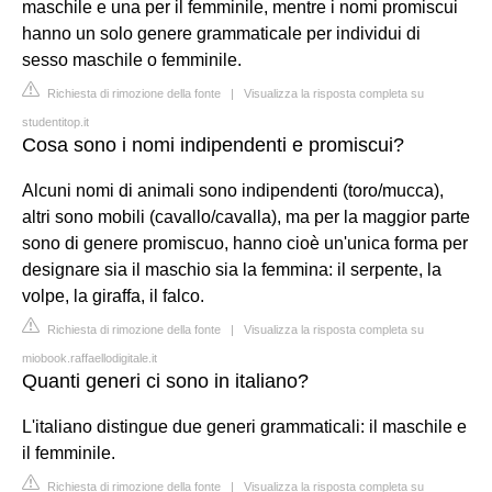
maschile e una per il femminile, mentre i nomi promiscui
hanno un solo genere grammaticale per individui di
sesso maschile o femminile.
Richiesta di rimozione della fonte
|
Visualizza la risposta completa su
studentitop.it
Cosa sono i nomi indipendenti e promiscui?
Alcuni nomi di animali sono indipendenti (toro/mucca),
altri sono mobili (cavallo/cavalla), ma per la maggior parte
sono di genere promiscuo, hanno cioè un'unica forma per
designare sia il maschio sia la femmina: il serpente, la
volpe, la giraffa, il falco.
Richiesta di rimozione della fonte
|
Visualizza la risposta completa su
miobook.raffaellodigitale.it
Quanti generi ci sono in italiano?
L'italiano distingue due generi grammaticali: il maschile e
il femminile.
Richiesta di rimozione della fonte
|
Visualizza la risposta completa su