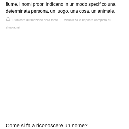
fiume. I nomi propri indicano in un modo specifico una
determinata persona, un luogo, una cosa, un animale.
Richiesta di rimozione della fonte
|
Visualizza la risposta completa su
skuola.net
Come si fa a riconoscere un nome?