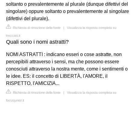
soltanto o prevalentemente al plurale (dunque difettivi del
singolare) oppure soltanto o prevalentemente al singolare
(difettivi del plurale).
Richiesta di rimozione della fonte
|
Visualizza la risposta completa su
treccani.it
Quali sono i nomi astratti?
NOMI ASTRATTI : indicano esseri o cose astratte, non
percepibili attraverso i sensi, ma che possono essere
conosciuti attraverso la nostra mente, come i sentimenti o
le idee. ES: il concetto di LIBERTÀ, l'AMORE, il
RISPETTO, l'AMICIZIA...
Richiesta di rimozione della fonte
|
Visualizza la risposta completa su
focusjunior.it