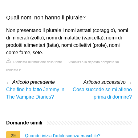
Quali nomi non hanno il plurale?
Non presentano il plurale i nomi astratti (coraggio), nomi
di minerali (zolfo), nomi di malattie (varicella), nomi di
prodotti alimentari (latte), nomi collettivi (prole), nomi
come fame, sete.
Richiesta di rimozione della fonte
|
Visualizza la risposta completa su
linkiesta.it
←
Articolo precedente
Articolo successivo
→
Che fine ha fatto Jeremy in
Cosa succede se mi alleno
The Vampire Diaries?
prima di dormire?
Domande simili
29
Quando inizia l'adolescenza maschile?