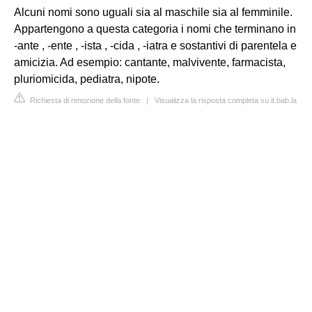
Alcuni nomi sono uguali sia al maschile sia al femminile.
Appartengono a questa categoria i nomi che terminano in
-ante , -ente , -ista , -cida , -iatra e sostantivi di parentela e
amicizia. Ad esempio: cantante, malvivente, farmacista,
pluriomicida, pediatra, nipote.
Richiesta di rimozione della fonte
|
Visualizza la risposta completa su it.bab.la