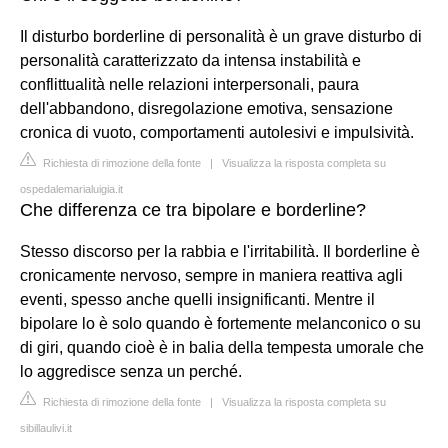
Il disturbo borderline di personalità è un grave disturbo di
personalità caratterizzato da intensa instabilità e
conflittualità nelle relazioni interpersonali, paura
dell'abbandono, disregolazione emotiva, sensazione
cronica di vuoto, comportamenti autolesivi e impulsività.
Richiesta di rimozione della fonte
|
Visualizza la risposta completa su
ospedalemarialuigia.it
Che differenza ce tra bipolare e borderline?
Stesso discorso per la rabbia e l'irritabilità. Il borderline è
cronicamente nervoso, sempre in maniera reattiva agli
eventi, spesso anche quelli insignificanti. Mentre il
bipolare lo è solo quando è fortemente melanconico o su
di giri, quando cioè è in balia della tempesta umorale che
lo aggredisce senza un perché.
Richiesta di rimozione della fonte
|
Visualizza la risposta completa su
sibillaulivi.it