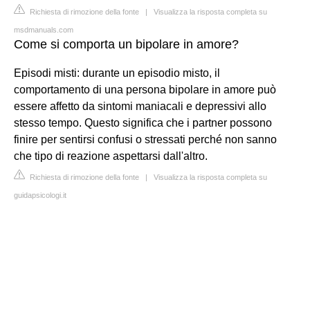
Richiesta di rimozione della fonte
|
Visualizza la risposta completa su
msdmanuals.com
Come si comporta un bipolare in amore?
Episodi misti: durante un episodio misto, il
comportamento di una persona bipolare in amore può
essere affetto da sintomi maniacali e depressivi allo
stesso tempo. Questo significa che i partner possono
finire per sentirsi confusi o stressati perché non sanno
che tipo di reazione aspettarsi dall'altro.
Richiesta di rimozione della fonte
|
Visualizza la risposta completa su
guidapsicologi.it