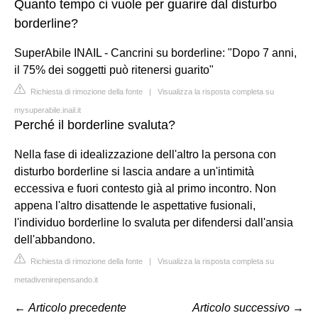
Quanto tempo ci vuole per guarire dal disturbo
borderline?
SuperAbile INAIL - Cancrini su borderline: "Dopo 7 anni,
il 75% dei soggetti può ritenersi guarito"
Richiesta di rimozione della fonte
|
Visualizza la risposta completa su
mysuperabile.inail.it
Perché il borderline svaluta?
Nella fase di idealizzazione dell'altro la persona con
disturbo borderline si lascia andare a un'intimità
eccessiva e fuori contesto già al primo incontro. Non
appena l'altro disattende le aspettative fusionali,
l'individuo borderline lo svaluta per difendersi dall'ansia
dell'abbandono.
Richiesta di rimozione della fonte
|
Visualizza la risposta completa su
metadivenirepensando.it
←
Articolo precedente
Articolo successivo
→