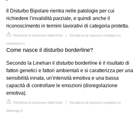
Il Disturbo Bipolare rientra nelle patologie per cui
richiedere l'invalidità parziale, e quindi anche il
riconoscimento in termini lavorativi di categoria protetta.
Richiesta di rimozione della fonte
|
Visualizza la risposta completa su
miodottore.it
Come nasce il disturbo borderline?
Secondo la Linehan il disturbo borderline è il risultato di
fattori genetici e fattori ambientali e si caratterizza per una
sensibilità innata, un'intensità emotiva e una bassa
capacità di controllare le emozioni (disregolazione
emotiva).
Richiesta di rimozione della fonte
|
Visualizza la risposta completa su
intherapy.it