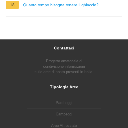
18
Quanto tempo bisogna tenere il ghiaccio?
Contattaci
Progetto amatoriale di
condivisione informazioni
sulle aree di sosta presenti in Italia.
Tipologia Aree
Parcheggi
Campeggi
Aree Attrezzate