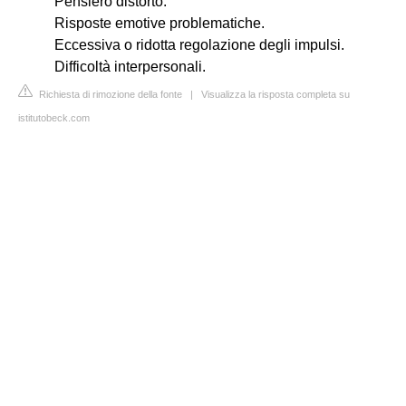
Pensiero distorto.
Risposte emotive problematiche.
Eccessiva o ridotta regolazione degli impulsi.
Difficoltà interpersonali.
Richiesta di rimozione della fonte
|
Visualizza la risposta completa su
istitutobeck.com