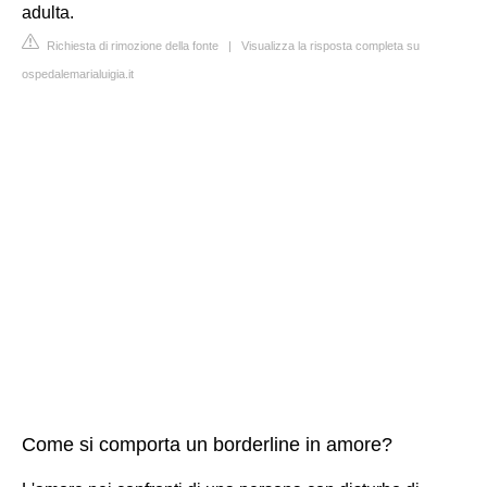
adulta.
Richiesta di rimozione della fonte
|
Visualizza la risposta completa su
ospedalemarialuigia.it
Come si comporta un borderline in amore?