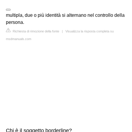
multipla, due o più identità si alternano nel controllo della
persona.
Richiesta di rimozione della fonte
|
Visualizza la risposta completa su
msdmanuals.com
Chi è il soggetto borderline?