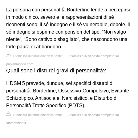
La persona con personalità Borderline tende a percepirsi
in modo cinico, severo e le rappresentazioni di sé
ricorrenti sono: il sé indegno e il sé vulnerabile, debole. Il
sé indegno si esprime con pensieri del tipo: “Non valgo
niente”, “Sono cattivo o sbagliato”, che nascondono una
forte paura di abbandono.
Richiesta di rimozione della fonte
|
Visualizza la risposta completa su
paolabalocco.com
Quali sono i disturbi gravi di personalità?
Il DSM 5 prevede, dunque, sei specifici disturbi di
personalità: Borderline, Ossessivo-Compulsivo, Evitante,
Schizotipico, Antisociale, Narcisistico, e Disturbo di
Personalità Tratto Specifico (PDTS).
Richiesta di rimozione della fonte
|
Visualizza la risposta completa su
stateofmind.it