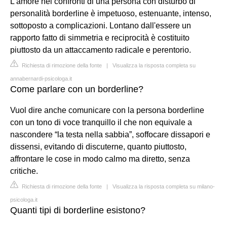
L'amore nei confronti di una persona con disturbo di
personalità borderline è impetuoso, estenuante, intenso,
sottoposto a complicazioni. Lontano dall'essere un
rapporto fatto di simmetria e reciprocità è costituito
piuttosto da un attaccamento radicale e perentorio.
Richiesta di rimozione della fonte
|
Visualizza la risposta completa su
annabernardi-psicologa.it
Come parlare con un borderline?
Vuol dire anche comunicare con la persona borderline
con un tono di voce tranquillo il che non equivale a
nascondere “la testa nella sabbia”, soffocare dissapori e
dissensi, evitando di discuterne, quanto piuttosto,
affrontare le cose in modo calmo ma diretto, senza
critiche.
Richiesta di rimozione della fonte
|
Visualizza la risposta completa su milano-
psicologa.it
Quanti tipi di borderline esistono?