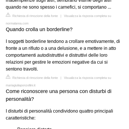
inadempienze sugli altri, sembrano vittime degli altri
quando ne sono spesso i carnefici, si comportano ...
Richiesta di rimozione della fonte
|
Visualizza la risposta completa su
normalarea.com
Quando crolla un borderline?
I soggetti borderline tendono a crollare emotivamente, di
fronte a un rifiuto o a una delusione, e a mettere in atto
comportamenti autodistruttivi e distruttivi delle loro
relazioni per gestire le emozioni negative da cui si
sentono travolti.
Richiesta di rimozione della fonte
|
Visualizza la risposta completa su
mariagiuliaponzellini.it
Come riconoscere una persona con disturbi di
personalità?
I disturbi di personalità condividono quattro principali
caratteristiche: