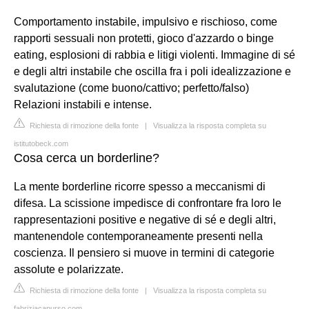
Comportamento instabile, impulsivo e rischioso, come
rapporti sessuali non protetti, gioco d'azzardo o binge
eating, esplosioni di rabbia e litigi violenti. Immagine di sé
e degli altri instabile che oscilla fra i poli idealizzazione e
svalutazione (come buono/cattivo; perfetto/falso)
Relazioni instabili e intense.
Richiesta di rimozione della fonte
|
Visualizza la risposta completa su
istitutobeck.com
Cosa cerca un borderline?
La mente borderline ricorre spesso a meccanismi di
difesa. La scissione impedisce di confrontare fra loro le
rappresentazioni positive e negative di sé e degli altri,
mantenendole contemporaneamente presenti nella
coscienza. Il pensiero si muove in termini di categorie
assolute e polarizzate.
Richiesta di rimozione della fonte
|
Visualizza la risposta completa su
fabriziacapurso.com