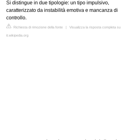
Si distingue in due tipologie: un tipo impulsivo,
caratterizzato da instabilità emotiva e mancanza di
controllo.
Richiesta di rimozione della fonte
|
Visualizza la risposta completa su
it.wikipedia.org