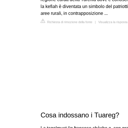
la kefiah è diventata un simbolo del patriot
aree rurali, in contrapposizione ...
Richiesta di rimozione della fonte
|
Visualizza la rispost
Cosa indossano i Tuareg?