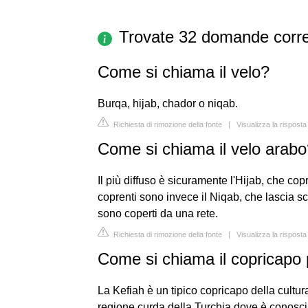
Trovate 32 domande corre
Come si chiama il velo?
Burqa, hijab, chador o niqab.
Richiesta di rimozione della fonte
|
Visualizza la risposta
Come si chiama il velo arab
Il più diffuso è sicuramente l'Hijab, che copre
coprenti sono invece il Niqab, che lascia sco
sono coperti da una rete.
Richiesta di rimozione della fonte
|
Visualizza la rispost
Come si chiama il copricapo 
La Kefiah è un tipico copricapo della cultur
regione curda della Turchia dove è conosciu