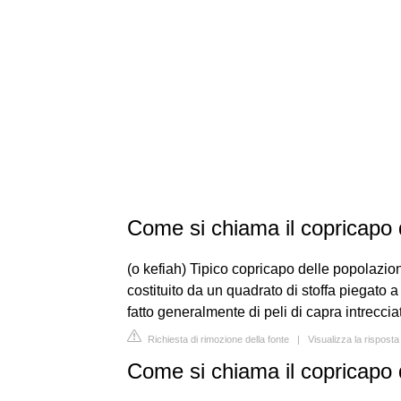
Come si chiama il copricapo 
(o kefiah) Tipico copricapo delle popolazion
costituito da un quadrato di stoffa piegato 
fatto generalmente di peli di capra intrecciat
Richiesta di rimozione della fonte
|
Visualizza la risposta
Come si chiama il copricapo 