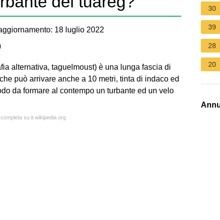
rbante dei tuareg?
30
39
aggiornamento: 18 luglio 2022
)
28
20
fia alternativa, taguelmoust) è una lunga fascia di
a che può arrivare anche a 10 metri, tinta di indaco ed
modo da formare al contempo un turbante ed un velo
Annu
 completa su it.wikipedia.org