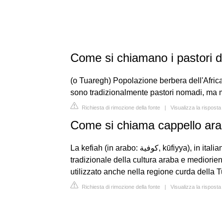
Come si chiamano i pastori 
(o Tuaregh) Popolazione berbera dell'Africa s
sono tradizionalmente pastori nomadi, ma mol
Richiesta di rimozione della fonte
|
Visualizza la risposta
Come si chiama cappello ar
La kefiah (in arabo: كوفية‎, kūfiyya), in italiano talvolta anche chefiah, è un copricapo
tradizionale della cultura araba e mediorien
utilizzato anche nella regione curda della 
Richiesta di rimozione della fonte
|
Visualizza la risposta