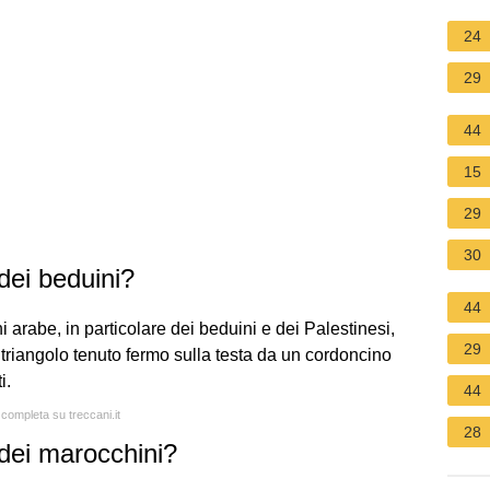
24
29
44
15
29
30
dei beduini?
44
i arabe, in particolare dei beduini e dei Palestinesi,
29
a triangolo tenuto fermo sulla testa da un cordoncino
i.
44
 completa su treccani.it
28
dei marocchini?