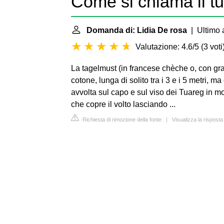
Come si chiama il tu
Domanda di: Lidia De rosa
| Ultimo 
Valutazione: 4.6/5
(
3 voti
La tagelmust (in francese chèche o, con gra
cotone, lunga di solito tra i 3 e i 5 metri, m
avvolta sul capo e sul viso dei Tuareg in 
che copre il volto lasciando ...
Richiesta di rimozione della fonte
|
Visualizza la risposta