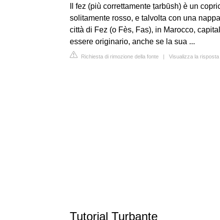
Il fez (più correttamente ṭarbūsh) è un copric
solitamente rosso, e talvolta con una nappa
città di Fez (o Fès, Fas), in Marocco, capit
essere originario, anche se la sua ...
Richiesta di rimozione della fonte
|
Visualizza la risposta
Tutorial Turbante