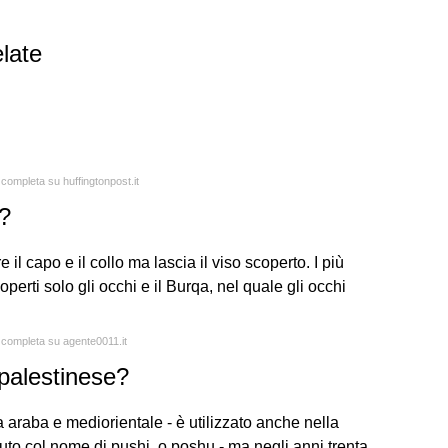
late
 completa su huffingtonpost.it
o?
 il capo e il collo ma lascia il viso scoperto. I più
perti solo gli occhi e il Burqa, nel quale gli occhi
a completa su agente0011.it
palestinese?
a araba e mediorientale - è utilizzato anche nella
to col nome di pushi, o poshu - ma negli anni trenta