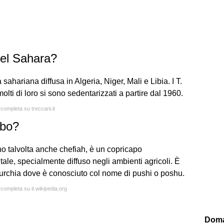
del Sahara?
ahariana diffusa in Algeria, Niger, Mali e Libia. I T.
ti di loro si sono sedentarizzati a partire dal 1960.
 completa su treccani.it
abo?
tale, specialmente diffuso negli ambienti agricoli. È
Turchia dove è conosciuto col nome di pushi o poshu.
 completa su it.wikipedia.org
Doma