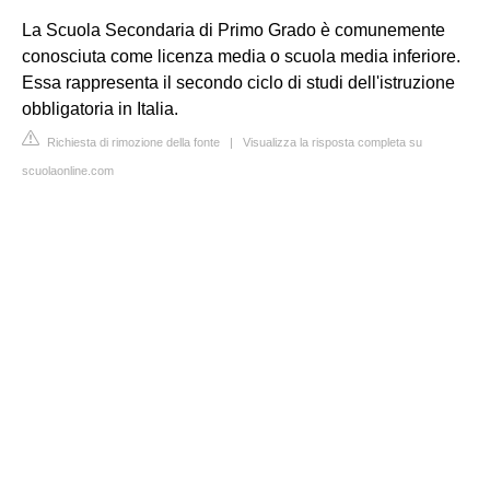
La Scuola Secondaria di Primo Grado è comunemente
conosciuta come licenza media o scuola media inferiore.
Essa rappresenta il secondo ciclo di studi dell'istruzione
obbligatoria in Italia.
Richiesta di rimozione della fonte
|
Visualizza la risposta completa su
scuolaonline.com