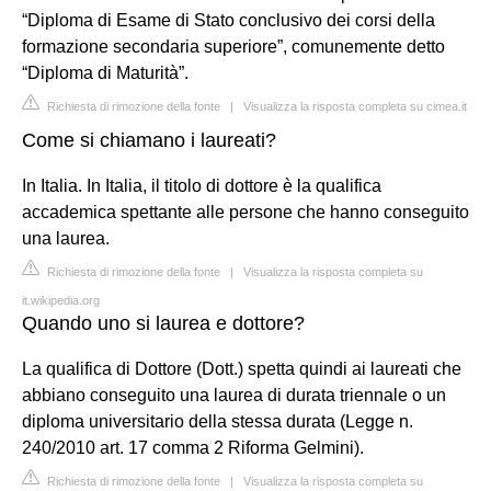
“Diploma di Esame di Stato conclusivo dei corsi della
formazione secondaria superiore”, comunemente detto
“Diploma di Maturità”.
Richiesta di rimozione della fonte
|
Visualizza la risposta completa su cimea.it
Come si chiamano i laureati?
In Italia. In Italia, il titolo di dottore è la qualifica
accademica spettante alle persone che hanno conseguito
una laurea.
Richiesta di rimozione della fonte
|
Visualizza la risposta completa su
it.wikipedia.org
Quando uno si laurea e dottore?
La qualifica di Dottore (Dott.) spetta quindi ai laureati che
abbiano conseguito una laurea di durata triennale o un
diploma universitario della stessa durata (Legge n.
240/2010 art. 17 comma 2 Riforma Gelmini).
Richiesta di rimozione della fonte
|
Visualizza la risposta completa su