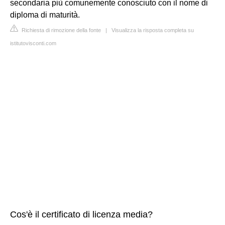
secondaria più comunemente conosciuto con il nome di
diploma di maturità.
Richiesta di rimozione della fonte
|
Visualizza la risposta completa su
istitutovisconti.com
Cos'è il certificato di licenza media?