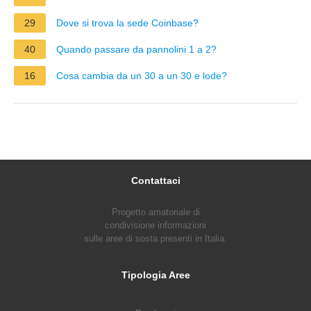
29
Dove si trova la sede Coinbase?
40
Quando passare da pannolini 1 a 2?
16
Cosa cambia da un 30 a un 30 e lode?
Contattaci
Progetto amatoriale di
condivisione informazioni
sulle aree di sosta presenti in Italia.
Tipologia Aree