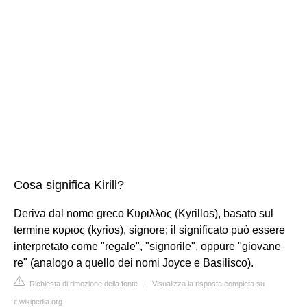
Cosa significa Kirill?
Deriva dal nome greco Κυριλλος (Kyrillos), basato sul
termine κυριος (kyrios), signore; il significato può essere
interpretato come "regale", "signorile", oppure "giovane
re" (analogo a quello dei nomi Joyce e Basilisco).
Richiesta di rimozione della fonte
|
Visualizza la risposta completa su
it.wikipedia.org