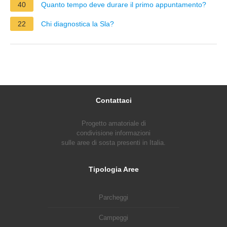
40
Quanto tempo deve durare il primo appuntamento?
22
Chi diagnostica la Sla?
Contattaci
Progetto amatoriale di
condivisione informazioni
sulle aree di sosta presenti in Italia.
Tipologia Aree
Parcheggi
Campeggi