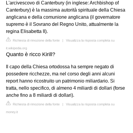
L'arcivescovo di Canterbury (in inglese: Archbishop of
Canterbury) è la massima autorità spirituale della Chiesa
anglicana e della comunione anglicana (il governatore
supremo è il Sovrano del Regno Unito, attualmente la
regina Elisabetta II).
Richiesta di rimozione della fonte
|
Visualizza la risposta completa su
it.wikipedia.org
Quanto è ricco Kirill?
Il capo della Chiesa ortodossa ha sempre negato di
possedere ricchezze, ma nel corso degli anni alcuni
report hanno ricostruito un patrimonio miliardario. Si
tratta, nello specifico, di almeno 4 miliardi di dollari (forse
anche fino a 8 miliardi di dollari).
Richiesta di rimozione della fonte
|
Visualizza la risposta completa su
money.it