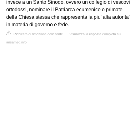
invece a un Santo Sinodo, ovvero un collegio di vescovi
ortodossi, nominare il Patriarca ecumenico o primate
della Chiesa stessa che rappresenta la piu' alta autorita'
in materia di governo e fede.
Richiesta di rimozione della fonte
|
Visualizza la risposta completa su
ansamed.info