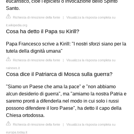
eucaristico, cioè l'epiclesi o invocazione dello Spirito
Santo.
Richiesta di rimozione della fonte
|
Visualizza la risposta completa su
it.wikipedia.org
Cosa ha detto il Papa su Kirill?
Papa Francesco scrive a Kirill: "I nostri sforzi siano per la
tutela della dignità umana"
Richiesta di rimozione della fonte
|
Visualizza la risposta completa su
rainews.it
Cosa dice il Patriarca di Mosca sulla guerra?
"Siamo un Paese che ama la pace" e "non abbiamo
alcun desiderio di guerra", ma "amiamo la nostra Patria e
saremo pronti a difenderla nel modo in cui solo i russi
possono difendere il loro Paese", ha detto il capo della
Chiesa ortodossa.
Richiesta di rimozione della fonte
|
Visualizza la risposta completa su
europa.today.it