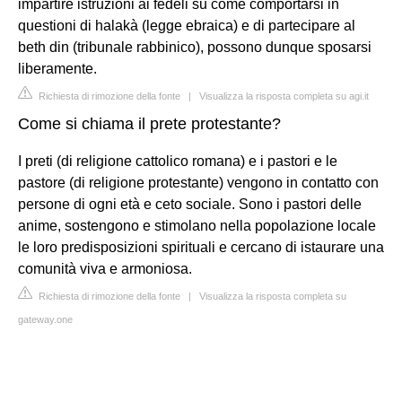
impartire istruzioni ai fedeli su come comportarsi in
questioni di halakà (legge ebraica) e di partecipare al
beth din (tribunale rabbinico), possono dunque sposarsi
liberamente.
Richiesta di rimozione della fonte
|
Visualizza la risposta completa su agi.it
Come si chiama il prete protestante?
I preti (di religione cattolico romana) e i pastori e le
pastore (di religione protestante) vengono in contatto con
persone di ogni età e ceto sociale. Sono i pastori delle
anime, sostengono e stimolano nella popolazione locale
le loro predisposizioni spirituali e cercano di istaurare una
comunità viva e armoniosa.
Richiesta di rimozione della fonte
|
Visualizza la risposta completa su
gateway.one