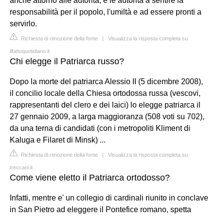
anche attorno alle autorità, e le autorità a sentire la
responsabilità per il popolo, l'umiltà e ad essere pronti a
servirlo.
Richiesta di rimozione della fonte
|
Visualizza la risposta completa su
ilfattoquotidiano.it
Chi elegge il Patriarca russo?
Dopo la morte del patriarca Alessio II (5 dicembre 2008),
il concilio locale della Chiesa ortodossa russa (vescovi,
rappresentanti del clero e dei laici) lo elegge patriarca il
27 gennaio 2009, a larga maggioranza (508 voti su 702),
da una terna di candidati (con i metropoliti Kliment di
Kaluga e Filaret di Minsk) ...
Richiesta di rimozione della fonte
|
Visualizza la risposta completa su
treccani.it
Come viene eletto il Patriarca ortodosso?
Infatti, mentre e' un collegio di cardinali riunito in conclave
in San Pietro ad eleggere il Pontefice romano, spetta