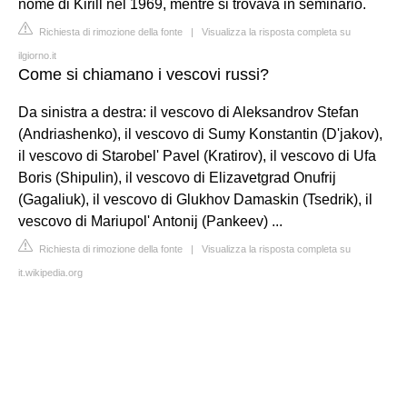
nome di Kirill nel 1969, mentre si trovava in seminario.
Richiesta di rimozione della fonte
|
Visualizza la risposta completa su
ilgiorno.it
Come si chiamano i vescovi russi?
Da sinistra a destra: il vescovo di Aleksandrov Stefan
(Andriashenko), il vescovo di Sumy Konstantin (D'jakov),
il vescovo di Starobel' Pavel (Kratirov), il vescovo di Ufa
Boris (Shipulin), il vescovo di Elizavetgrad Onufrij
(Gagaliuk), il vescovo di Glukhov Damaskin (Tsedrik), il
vescovo di Mariupol' Antonij (Pankeev) ...
Richiesta di rimozione della fonte
|
Visualizza la risposta completa su
it.wikipedia.org