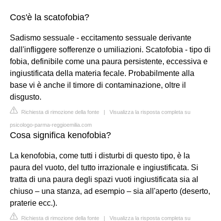
Cos'è la scatofobia?
Sadismo sessuale - eccitamento sessuale derivante
dall'infliggere sofferenze o umiliazioni. Scatofobia - tipo di
fobia, definibile come una paura persistente, eccessiva e
ingiustificata della materia fecale. Probabilmente alla
base vi è anche il timore di contaminazione, oltre il
disgusto.
Richiesta di rimozione della fonte
|
Visualizza la risposta completa su
psicologo-parma-reggioemilia.com
Cosa significa kenofobia?
La kenofobia, come tutti i disturbi di questo tipo, è la
paura del vuoto, del tutto irrazionale e ingiustificata. Si
tratta di una paura degli spazi vuoti ingiustificata sia al
chiuso – una stanza, ad esempio – sia all'aperto (deserto,
praterie ecc.).
Richiesta di rimozione della fonte
|
Visualizza la risposta completa su