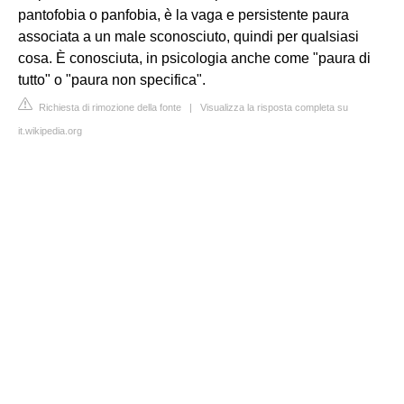
pantofobia o panfobia, è la vaga e persistente paura
associata a un male sconosciuto, quindi per qualsiasi
cosa. È conosciuta, in psicologia anche come "paura di
tutto" o "paura non specifica".
Richiesta di rimozione della fonte
|
Visualizza la risposta completa su
it.wikipedia.org