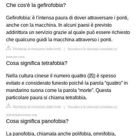
Che cos'è la gefirofobia?
Gefirofobia: è l'intensa paura di dover attraversare i ponti,
anche con la macchina. In alcuni paesi è previsto
addirittura un servizio grazie al quale può essere richiesto
che qualcuno guidi la macchina attraverso i ponti.
Richiesta di rimozione della fonte
|
Visualizza la risposta completa su
iwatson.com
Cosa significa tetrafobia?
Nella cultura cinese il numero quattro (四) è spesso
evitato e considerato funesto poiché la parola “quattro” in
mandarino suona come la parola “morte”. Questa
particolare paura si chiama tetrafobia.
Richiesta di rimozione della fonte
|
Visualizza la risposta completa su
istitutoitalocinese.org
Cosa significa panofobia?
La panofobia, chiamata anche polifobia, omnifobia,