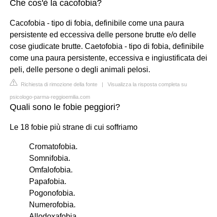
Che cos'è la cacofobia?
Cacofobia - tipo di fobia, definibile come una paura
persistente ed eccessiva delle persone brutte e/o delle
cose giudicate brutte. Caetofobia - tipo di fobia, definibile
come una paura persistente, eccessiva e ingiustificata dei
peli, delle persone o degli animali pelosi.
Richiesta di rimozione della fonte
|
Visualizza la risposta completa su
psicologo-parma-reggioemilia.com
Quali sono le fobie peggiori?
Le 18 fobie più strane di cui soffriamo
Cromatofobia.
Somnifobia.
Omfalofobia.
Papafobia.
Pogonofobia.
Numerofobia.
Allodoxafobia.