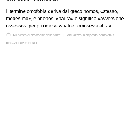
Il termine omofobia deriva dal greco homos, «stesso,
medesimo», e phobos, «paura» e significa «avversione
ossessiva per gli omosessuali e l'omosessualità».
Richiesta di rimozione della fonte
|
Visualizza la risposta completa su
fondazioneveronesi.it