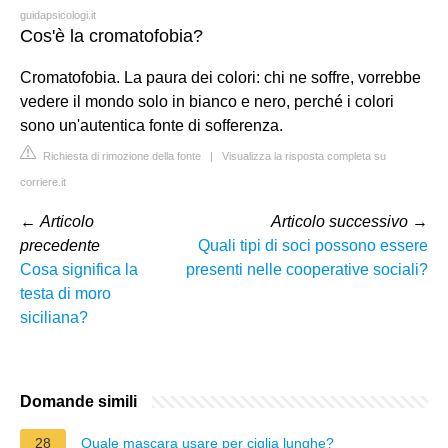
guidapsicologi.it
Cos'è la cromatofobia?
Cromatofobia. La paura dei colori: chi ne soffre, vorrebbe
vedere il mondo solo in bianco e nero, perché i colori
sono un'autentica fonte di sofferenza.
Richiesta di rimozione della fonte
|
Visualizza la risposta completa su
corriere.it
←
Articolo
Articolo successivo
→
precedente
Quali tipi di soci possono essere
Cosa significa la
presenti nelle cooperative sociali?
testa di moro
siciliana?
Domande simili
28
Quale mascara usare per ciglia lunghe?