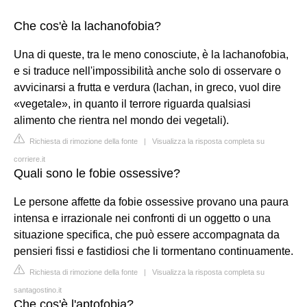
Che cos'è la lachanofobia?
Una di queste, tra le meno conosciute, è la lachanofobia,
e si traduce nell'impossibilità anche solo di osservare o
avvicinarsi a frutta e verdura (lachan, in greco, vuol dire
«vegetale», in quanto il terrore riguarda qualsiasi
alimento che rientra nel mondo dei vegetali).
Richiesta di rimozione della fonte
|
Visualizza la risposta completa su
corriere.it
Quali sono le fobie ossessive?
Le persone affette da fobie ossessive provano una paura
intensa e irrazionale nei confronti di un oggetto o una
situazione specifica, che può essere accompagnata da
pensieri fissi e fastidiosi che li tormentano continuamente.
Richiesta di rimozione della fonte
|
Visualizza la risposta completa su
santagostino.it
Che cos'è l'aptofobia?