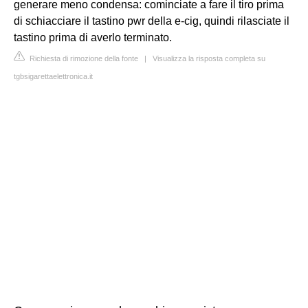
generare meno condensa: cominciate a fare il tiro prima
di schiacciare il tastino pwr della e-cig, quindi rilasciate il
tastino prima di averlo terminato.
Richiesta di rimozione della fonte
|
Visualizza la risposta completa su
tgbsigarettaelettronica.it