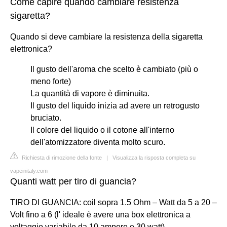
Come capire quando cambiare resistenza
sigaretta?
Quando si deve cambiare la resistenza della sigaretta
elettronica?
Il gusto dell'aroma che scelto è cambiato (più o
meno forte)
La quantità di vapore è diminuita.
Il gusto del liquido inizia ad avere un retrogusto
bruciato.
Il colore del liquido o il cotone all'interno
dell'atomizzatore diventa molto scuro.
Richiesta di rimozione della fonte
|
Visualizza la risposta completa su
vapeinitaly.com
Quanti watt per tiro di guancia?
TIRO DI GUANCIA: coil sopra 1.5 Ohm – Watt da 5 a 20 –
Volt fino a 6 (l' ideale è avere una box elettronica a
voltaggio variabile da 10 ampere e 30 watt)