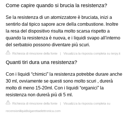
Come capire quando si brucia la resistenza?
Se la resistenza di un atomizzatore è bruciata, inizi a
sentirlo dal tipico sapore acre della combustione. Inoltre
la resa del dispositivo risulta molto scarsa rispetto a
quando la resistenza è nuova, e i liquidi svapo all'interno
del serbatoio possono diventare più scuri.
Richiesta di rimozione della fonte
|
Visualizza la risposta completa su terpy.it
Quanti tiri dura una resistenza?
Con i liquidi “chimici” la resistenza potrebbe durare anche
30 ml, ovviamente se questi sono molto scuri , durerà
molto di meno 15-20ml. Con i liquidi “organici” la
resistenza non durerà più di 5 ml.
Richiesta di rimozione della fonte
|
Visualizza la risposta completa su
recensioniliquidisigarettaelettronica.com