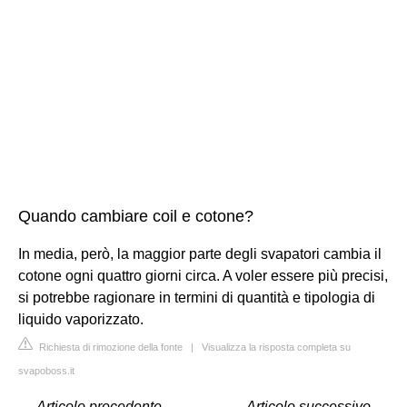
Quando cambiare coil e cotone?
In media, però, la maggior parte degli svapatori cambia il
cotone ogni quattro giorni circa. A voler essere più precisi,
si potrebbe ragionare in termini di quantità e tipologia di
liquido vaporizzato.
Richiesta di rimozione della fonte
|
Visualizza la risposta completa su
svapoboss.it
←
Articolo precedente
Articolo successivo
→