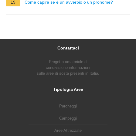
19
Come capire se è un avverbio o un pronome?
Contattaci
Progetto amatoriale di
condivisione informazioni
sulle aree di sosta presenti in Italia.
Tipologia Aree
Parcheggi
Campeggi
Aree Attrezzate