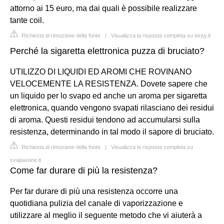
attorno ai 15 euro, ma dai quali è possibile realizzare
tante coil.
Richiesta di rimozione della fonte
|
Visualizza la risposta completa su terpy.it
Perché la sigaretta elettronica puzza di bruciato?
UTILIZZO DI LIQUIDI ED AROMI CHE ROVINANO
VELOCEMENTE LA RESISTENZA. Dovete sapere che
un liquido per lo svapo ed anche un aroma per sigaretta
elettronica, quando vengono svapati rilasciano dei residui
di aroma. Questi residui tendono ad accumularsi sulla
resistenza, determinando in tal modo il sapore di bruciato.
Richiesta di rimozione della fonte
|
Visualizza la risposta completa su
svapavone.it
Come far durare di più la resistenza?
Per far durare di più una resistenza occorre una
quotidiana pulizia del canale di vaporizzazione e
utilizzare al meglio il seguente metodo che vi aiuterà a