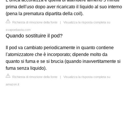
prima dell'uso dopo aver ricaricato il liquido al suo interno
(pena la prematura dipartita della coil).
Richiesta di rimozione della fonte
|
Visualizza la risposta completa su
svapoebasta.com
Quando sostituire il pod?
Il pod va cambiato periodicamente in quanto contiene
l'atomizzatore che è incorporato; dipende molto da
quanto si fuma e se si brucia (quando inavvertitamente si
fuma senza liquido).
Richiesta di rimozione della fonte
|
Visualizza la risposta completa su
amazon.it