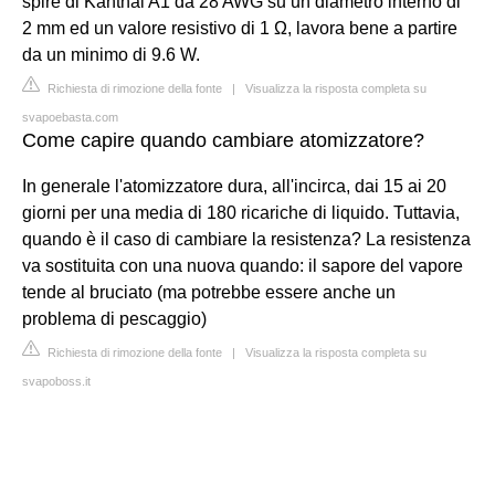
spire di Kanthal A1 da 28 AWG su un diametro interno di
2 mm ed un valore resistivo di 1 Ω, lavora bene a partire
da un minimo di 9.6 W.
Richiesta di rimozione della fonte
|
Visualizza la risposta completa su
svapoebasta.com
Come capire quando cambiare atomizzatore?
In generale l'atomizzatore dura, all'incirca, dai 15 ai 20
giorni per una media di 180 ricariche di liquido. Tuttavia,
quando è il caso di cambiare la resistenza? La resistenza
va sostituita con una nuova quando: il sapore del vapore
tende al bruciato (ma potrebbe essere anche un
problema di pescaggio)
Richiesta di rimozione della fonte
|
Visualizza la risposta completa su
svapoboss.it