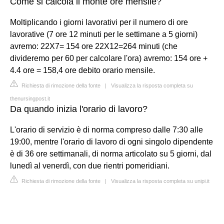
Come si calcola il monte ore mensile?
Moltiplicando i giorni lavorativi per il numero di ore
lavorative (7 ore 12 minuti per le settimane a 5 giorni)
avremo: 22X7= 154 ore 22X12=264 minuti (che
divideremo per 60 per calcolare l'ora) avremo: 154 ore +
4.4 ore = 158,4 ore debito orario mensile.
Richiesta di rimozione della fonte
|
Visualizza la risposta completa su
thenursingpost.it
Da quando inizia l'orario di lavoro?
L'orario di servizio è di norma compreso dalle 7:30 alle
19:00, mentre l'orario di lavoro di ogni singolo dipendente
è di 36 ore settimanali, di norma articolato su 5 giorni, dal
lunedì al venerdì, con due rientri pomeridiani.
Richiesta di rimozione della fonte
|
Visualizza la risposta completa su unipi.it