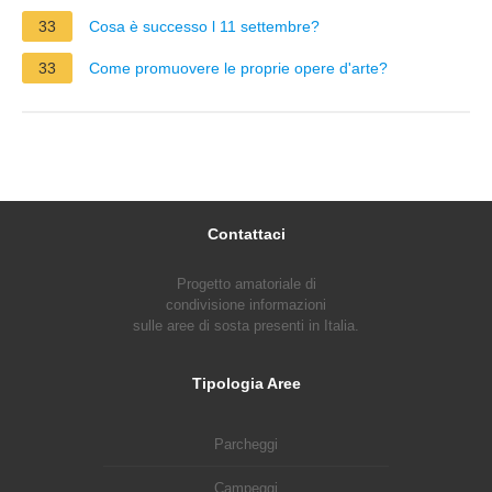
33
Cosa è successo l 11 settembre?
33
Come promuovere le proprie opere d'arte?
Contattaci
Progetto amatoriale di
condivisione informazioni
sulle aree di sosta presenti in Italia.
Tipologia Aree
Parcheggi
Campeggi