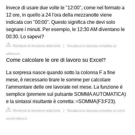
Invece di usare due volte le "12:00", come nel formato a
12 ore, in quello a 24 l'ora della mezzanotte viene
indicata con "00:00". Questo significa che devi solo
segnare i minuti. Per esempio, le 12:30 AM diventano le
00:30. Lo sapevi?
Richiesta di rimozione della fonte
|
Visualizza la risposta completa su
wikihow.it
Come calcolare le ore di lavoro su Excel?
La sorpresa nasce quando sotto la colonna F a fine
mese, è necessario tirare le somme per calcolare
l'ammontare delle ore lavorate nel mese. La funzione è
semplice (premere sul pulsante SOMMA AUTOMATICA)
e la sintassi risultante è corretta: =SOMMA(F3:F23).
Richiesta di rimozione della fonte
|
Visualizza la risposta completa su corsi-
excel-milano.it