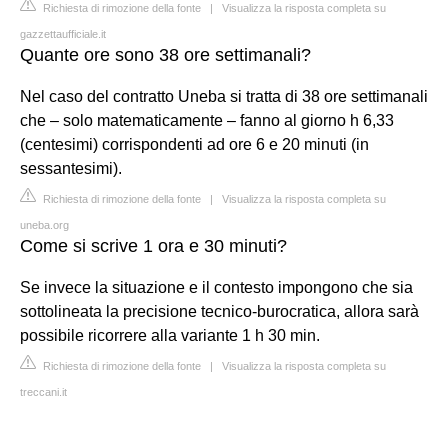
Richiesta di rimozione della fonte
|
Visualizza la risposta completa su
gazzettaufficiale.it
Quante ore sono 38 ore settimanali?
Nel caso del contratto Uneba si tratta di 38 ore settimanali
che – solo matematicamente – fanno al giorno h 6,33
(centesimi) corrispondenti ad ore 6 e 20 minuti (in
sessantesimi).
Richiesta di rimozione della fonte
|
Visualizza la risposta completa su
uneba.org
Come si scrive 1 ora e 30 minuti?
Se invece la situazione e il contesto impongono che sia
sottolineata la precisione tecnico-burocratica, allora sarà
possibile ricorrere alla variante 1 h 30 min.
Richiesta di rimozione della fonte
|
Visualizza la risposta completa su
treccani.it