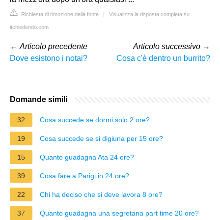
Richiesta di rimozione della fonte
|
Visualizza la risposta completa su
itchiedendo.com
←
Articolo precedente
Articolo successivo
→
Dove esistono i notai?
Cosa c'è dentro un burrito?
Domande simili
32
Cosa succede se dormi solo 2 ore?
19
Cosa succede se si digiuna per 15 ore?
15
Quanto guadagna Ata 24 ore?
39
Cosa fare a Parigi in 24 ore?
22
Chi ha deciso che si deve lavora 8 ore?
37
Quanto guadagna una segretaria part time 20 ore?