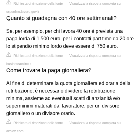
Richiesta di rimozione della fonte
|
Visualizza la risposta completa su
urponline.lavoro.gov.it
Quanto si guadagna con 40 ore settimanali?
Se, per esempio, per chi lavora 40 ore è prevista una
paga lorda di 1.500 euro, per i contratti part time da 20 ore
lo stipendio minimo lordo deve essere di 750 euro.
Richiesta di rimozione della fonte
|
Visualizza la risposta completa su
businessonline.it
Come trovare la paga giornaliera?
Al fine di determinare la quota giornaliera ed oraria della
retribuzione, è necessario dividere la retribuzione
minima, assieme ad eventuali scatti di anzianità e/o
superminimi maturati dal lavoratore, per un divisore
giornaliero o un divisore orario.
Richiesta di rimozione della fonte
|
Visualizza la risposta completa su
altalex.com