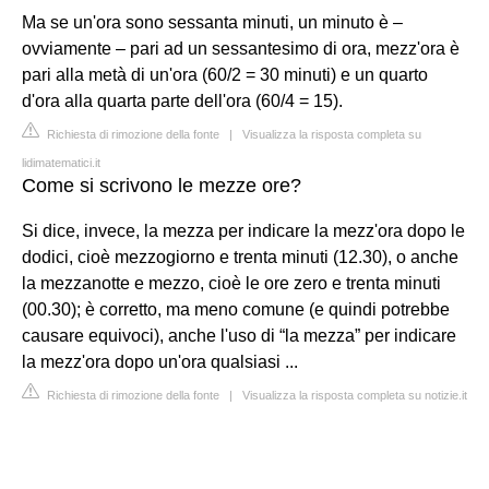
Ma se un'ora sono sessanta minuti, un minuto è –
ovviamente – pari ad un sessantesimo di ora, mezz'ora è
pari alla metà di un'ora (60/2 = 30 minuti) e un quarto
d'ora alla quarta parte dell'ora (60/4 = 15).
Richiesta di rimozione della fonte
|
Visualizza la risposta completa su
lidimatematici.it
Come si scrivono le mezze ore?
Si dice, invece, la mezza per indicare la mezz'ora dopo le
dodici, cioè mezzogiorno e trenta minuti (12.30), o anche
la mezzanotte e mezzo, cioè le ore zero e trenta minuti
(00.30); è corretto, ma meno comune (e quindi potrebbe
causare equivoci), anche l'uso di “la mezza” per indicare
la mezz'ora dopo un'ora qualsiasi ...
Richiesta di rimozione della fonte
|
Visualizza la risposta completa su notizie.it