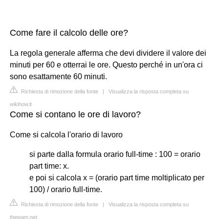
Come fare il calcolo delle ore?
La regola generale afferma che devi dividere il valore dei
minuti per 60 e otterrai le ore. Questo perché in un'ora ci
sono esattamente 60 minuti.
Richiesta di rimozione della fonte
|
Visualizza la risposta completa su
wikihow.it
Come si contano le ore di lavoro?
Come si calcola l'orario di lavoro
si parte dalla formula orario full-time : 100 = orario
part time: x.
e poi si calcola x = (orario part time moltiplicato per
100) / orario full-time.
Richiesta di rimozione della fonte
|
Visualizza la risposta completa su
thewam.net