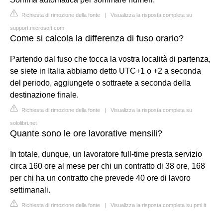
Richiesta di rimozione della fonte
|
Visualizza la risposta completa su
support.microsoft.com
Come si calcola la differenza di fuso orario?
Partendo dal fuso che tocca la vostra località di partenza,
se siete in Italia abbiamo detto UTC+1 o +2 a seconda
del periodo, aggiungete o sottraete a seconda della
destinazione finale.
Richiesta di rimozione della fonte
|
Visualizza la risposta completa su
sololibri.net
Quante sono le ore lavorative mensili?
In totale, dunque, un lavoratore full-time presta servizio
circa 160 ore al mese per chi un contratto di 38 ore, 168
per chi ha un contratto che prevede 40 ore di lavoro
settimanali.
Richiesta di rimozione della fonte
|
Visualizza la risposta completa su pmi.it