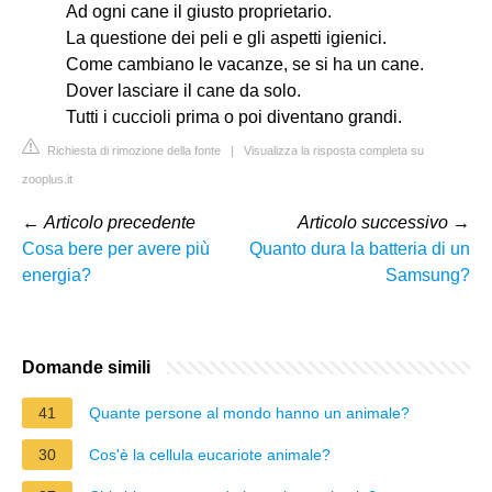
Ad ogni cane il giusto proprietario.
La questione dei peli e gli aspetti igienici.
Come cambiano le vacanze, se si ha un cane.
Dover lasciare il cane da solo.
Tutti i cuccioli prima o poi diventano grandi.
Richiesta di rimozione della fonte
|
Visualizza la risposta completa su
zooplus.it
←
Articolo precedente
Articolo successivo
→
Cosa bere per avere più
Quanto dura la batteria di un
energia?
Samsung?
Domande simili
41
Quante persone al mondo hanno un animale?
30
Cos'è la cellula eucariote animale?