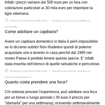
Infatti i prezzi variano dai 500 euro per un boa con
colorazioni particolari ai 30 mila euro per importare la
tigre siberiana.
Richiesta di rimozione della fonte
|
Visualizza la risposta completa su
animali.wiki
Come adottare un capibara?
Avere un capibara domestico in Italia è però impossibile:
ve lo diciamo subito! Non illudetevi quindi di poterne
acquistare uno e tenerlo in casa perchè dal 1995 nel
nostro Paese è proibito tenere questa specie. E' infatti
stata inserita nell'elenco di quelle selvatiche e pericolose.
Richiesta di rimozione della fonte
|
Visualizza la risposta completa su
informazioneambiente.it
Quanto costa prendere una foca?
Chi volesse provare l'esperienza, può adottare una foca
per un breve o lungo periodo ( 30 euro il prezzo per
“sfamarla” per una settimana), ricevendo settimanalmente