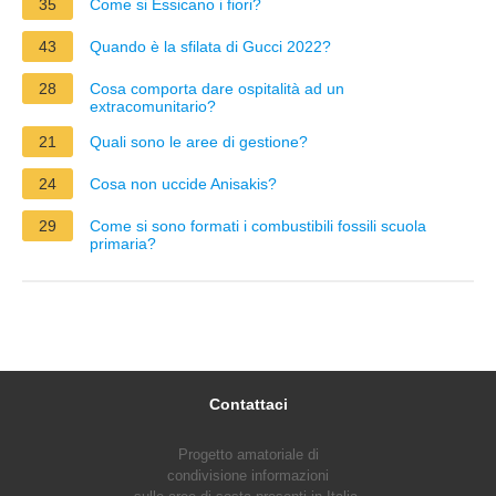
35
Come si Essicano i fiori?
43
Quando è la sfilata di Gucci 2022?
28
Cosa comporta dare ospitalità ad un
extracomunitario?
21
Quali sono le aree di gestione?
24
Cosa non uccide Anisakis?
29
Come si sono formati i combustibili fossili scuola
primaria?
Contattaci
Progetto amatoriale di
condivisione informazioni