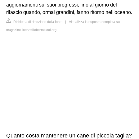
aggiornamenti sui suoi progressi, fino al giorno del
rilascio quando, ormai grandini, fanno ritorno nell'oceano.
Richiesta di rimozione della fonte
|
Visualizza la risposta completa su
magazine.liceoattiliobertolucci.org
Quanto costa mantenere un cane di piccola taglia?