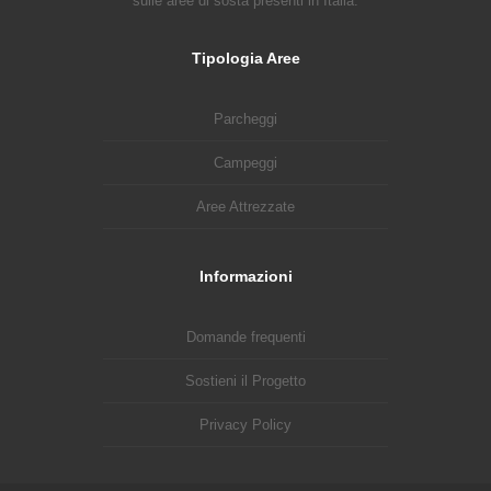
sulle aree di sosta presenti in Italia.
Tipologia Aree
Parcheggi
Campeggi
Aree Attrezzate
Informazioni
Domande frequenti
Sostieni il Progetto
Privacy Policy