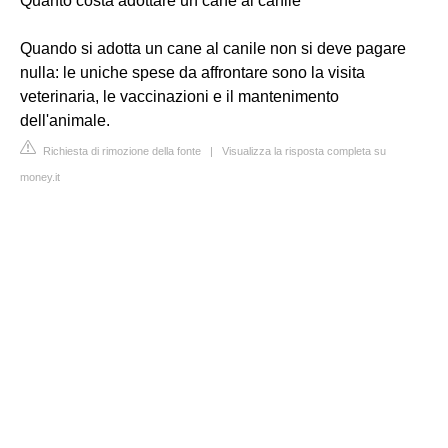
Quanto costa adottare un cane al canile
Quando si adotta un cane al canile non si deve pagare
nulla: le uniche spese da affrontare sono la visita
veterinaria, le vaccinazioni e il mantenimento
dell'animale.
Richiesta di rimozione della fonte
|
Visualizza la risposta completa su
money.it