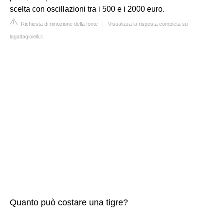
scelta con oscillazioni tra i 500 e i 2000 euro.
Richiesta di rimozione della fonte
|
Visualizza la risposta completa su
lagattagioielli.it
Quanto può costare una tigre?