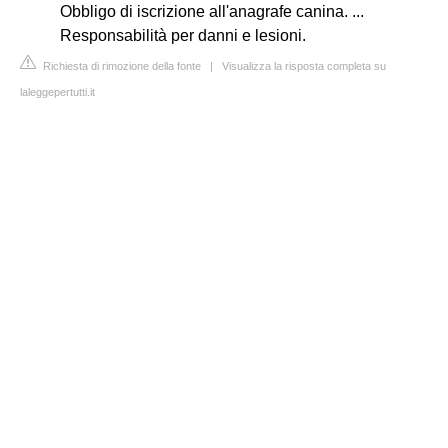
Obbligo di iscrizione all'anagrafe canina. ...
Responsabilità per danni e lesioni.
Richiesta di rimozione della fonte
|
Visualizza la risposta completa su
laleggepertutti.it