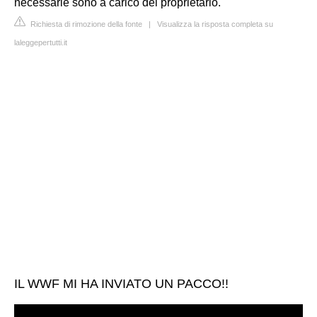
necessarie sono a carico del proprietario.
Richiesta di rimozione della fonte
|
Visualizza la risposta completa su
laleggepertutti.it
IL WWF MI HA INVIATO UN PACCO!!