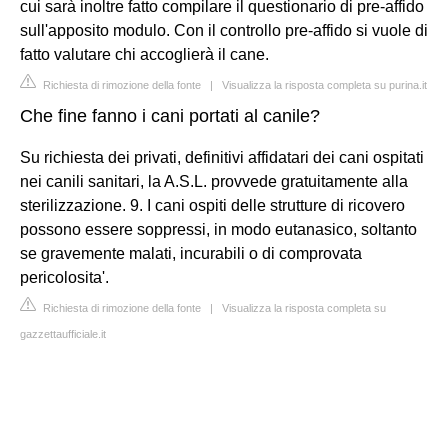
cui sarà inoltre fatto compilare il questionario di pre-affido
sull'apposito modulo. Con il controllo pre-affido si vuole di
fatto valutare chi accoglierà il cane.
Richiesta di rimozione della fonte
|
Visualizza la risposta completa su purina.it
Che fine fanno i cani portati al canile?
Su richiesta dei privati, definitivi affidatari dei cani ospitati
nei canili sanitari, la A.S.L. provvede gratuitamente alla
sterilizzazione. 9. I cani ospiti delle strutture di ricovero
possono essere soppressi, in modo eutanasico, soltanto
se gravemente malati, incurabili o di comprovata
pericolosita'.
Richiesta di rimozione della fonte
|
Visualizza la risposta completa su
gazzettaufficiale.it