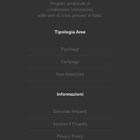
Progetto amatoriale di
condivisione informazioni
sulle aree di sosta presenti in Italia.
Tipologia Aree
Parcheggi
Campeggi
Aree Attrezzate
Informazioni
Domande frequenti
Sostieni il Progetto
Privacy Policy