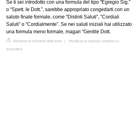
Se ti sei introdotto con una formula del tipo “Egregio Sig.”
o “Spett. le Dott.”, sarebbe appropriato congedarti con un
saluto finale formale, come “Distinti Saluti”, “Cordiali
Saluti” o “Cordialmente”. Se nei saluti iniziali hai utilizzato
una formula meno formale, magari “Gentile Dott.
Richiesta di rimozione della fonte
|
Visualizza la risposta completa su
aranzulla.it