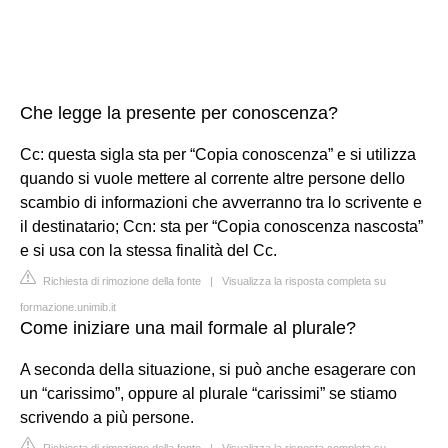
Che legge la presente per conoscenza?
Cc: questa sigla sta per “Copia conoscenza” e si utilizza
quando si vuole mettere al corrente altre persone dello
scambio di informazioni che avverranno tra lo scrivente e
il destinatario; Ccn: sta per “Copia conoscenza nascosta”
e si usa con la stessa finalità del Cc.
Richiesta di rimozione della fonte
|
Visualizza la risposta completa su
formazione.unimib.it
Come iniziare una mail formale al plurale?
A seconda della situazione, si può anche esagerare con
un “carissimo”, oppure al plurale “carissimi” se stiamo
scrivendo a più persone.
Richiesta di rimozione della fonte
|
Visualizza la risposta completa su