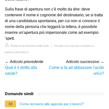
Sulla frase di apertura non c'è molto da dire: deve
contenere il nome e cognome del destinatario; se si tratta
di una candidatura spontanea, per cui non si conosce il
nome della persona che leggerà la lettera, è possibile
inserire un'apertura più impersonale come ad esempio
'spett.
Richiesta di rimozione della fonte
|
Visualizza la risposta completa su
padova.unicusano.it
←
Articolo precedente
Articolo successivo
→
Qual è il diritto alla
Come si fa ad abbassare l'acido
salute?
urico?
Domande simili
33
Come iscriversi alle agenzie per il lavoro?