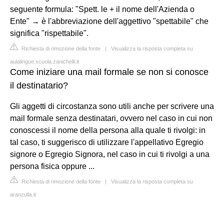
seguente formula: "Spett. le + il nome dell'Azienda o
Ente" → è l'abbreviazione dell'aggettivo "spettabile" che
significa "rispettabile".
Richiesta di rimozione della fonte
|
Visualizza la risposta completa su
aulalingue.scuola.zanichelli.it
Come iniziare una mail formale se non si conosce
il destinatario?
Gli aggetti di circostanza sono utili anche per scrivere una
mail formale senza destinatari, ovvero nel caso in cui non
conoscessi il nome della persona alla quale ti rivolgi: in
tal caso, ti suggerisco di utilizzare l'appellativo Egregio
signore o Egregio Signora, nel caso in cui ti rivolgi a una
persona fisica oppure ...
Richiesta di rimozione della fonte
|
Visualizza la risposta completa su
aranzulla.it