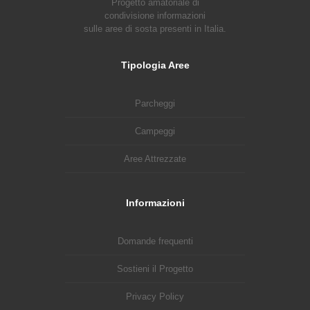
Progetto amatoriale di
condivisione informazioni
sulle aree di sosta presenti in Italia.
Tipologia Aree
Parcheggi
Campeggi
Aree Attrezzate
Informazioni
Domande frequenti
Sostieni il Progetto
Privacy Policy