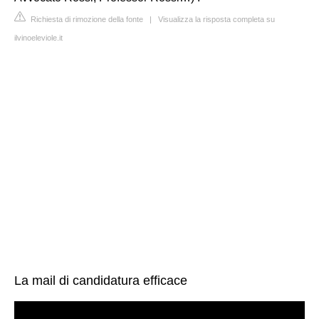
Richiesta di rimozione della fonte
|
Visualizza la risposta completa su
ilvinoeleviole.it
La mail di candidatura efficace