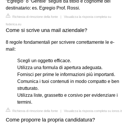
“Egregio” o “Gentile” seguiti da titolo e cognome del
destinatario: es. Egregio Prof. Rossi.
Richiesta di rimozione della fonte
|
Visualizza la risposta completa su
federica.eu
Come si scrive una mail aziendale?
8 regole fondamentali per scrivere correttamente le e-
mail:
Scegli un oggetto efficace.
Utilizza una formula di apertura adeguata.
Fornisci per prime le informazioni più importanti.
Comunica i tuoi contenuti in modo compatto e ben
strutturato.
Utilizza liste, grassetto e corsivo per evidenziare i
termini.
Richiesta di rimozione della fonte
|
Visualizza la risposta completa su ionos.it
Come proporre la propria candidatura?