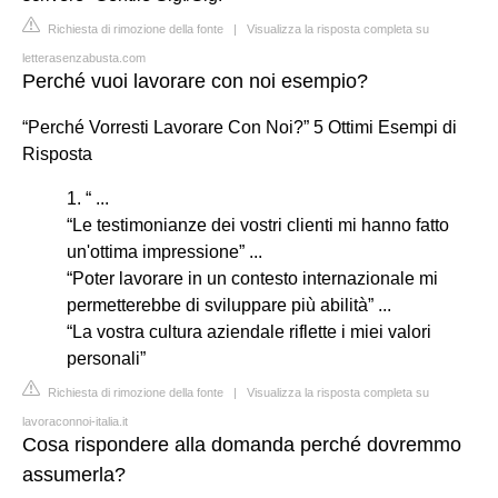
Richiesta di rimozione della fonte
|
Visualizza la risposta completa su
letterasenzabusta.com
Perché vuoi lavorare con noi esempio?
“Perché Vorresti Lavorare Con Noi?” 5 Ottimi Esempi di
Risposta
1. “ ...
“Le testimonianze dei vostri clienti mi hanno fatto
un'ottima impressione” ...
“Poter lavorare in un contesto internazionale mi
permetterebbe di sviluppare più abilità” ...
“La vostra cultura aziendale riflette i miei valori
personali”
Richiesta di rimozione della fonte
|
Visualizza la risposta completa su
lavoraconnoi-italia.it
Cosa rispondere alla domanda perché dovremmo
assumerla?